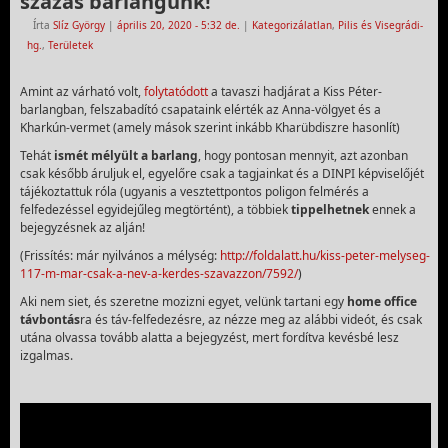
százas barlangunk!
Írta
Slíz György
|
április 20, 2020
- 5:32 de.
|
Kategorizálatlan
,
Pilis és Visegrádi-
hg.
,
Területek
Amint az várható volt,
folytatódott
a tavaszi hadjárat a Kiss Péter-
barlangban, felszabadító csapataink elérték az Anna-völgyet és a
Kharkún-vermet (amely mások szerint inkább Kharübdiszre hasonlít)
Tehát
ismét mélyült a barlang
, hogy pontosan mennyit, azt azonban
csak később áruljuk el, egyelőre csak a tagjainkat és a DINPI képviselőjét
tájékoztattuk róla (ugyanis a vesztettpontos poligon felmérés a
felfedezéssel egyidejűleg megtörtént), a többiek
tippelhetnek
ennek a
bejegyzésnek az alján!
(Frissítés: már nyilvános a mélység:
http://foldalatt.hu/kiss-peter-melyseg-
117-m-mar-csak-a-nev-a-kerdes-szavazzon/7592/
)
Aki nem siet, és szeretne mozizni egyet, velünk tartani egy
home office
távbontás
ra és táv-felfedezésre, az nézze meg az alábbi videót, és csak
utána olvassa tovább alatta a bejegyzést, mert fordítva kevésbé lesz
izgalmas.