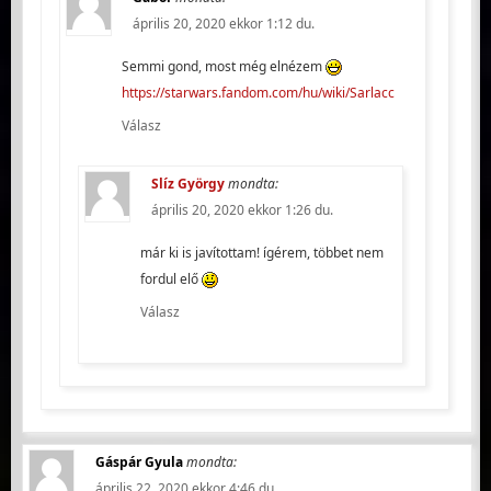
április 20, 2020 ekkor 1:12 du.
Semmi gond, most még elnézem
https://starwars.fandom.com/hu/wiki/Sarlacc
Válasz
Slíz György
mondta:
április 20, 2020 ekkor 1:26 du.
már ki is javítottam! ígérem, többet nem
fordul elő
Válasz
Gáspár Gyula
mondta:
április 22, 2020 ekkor 4:46 du.