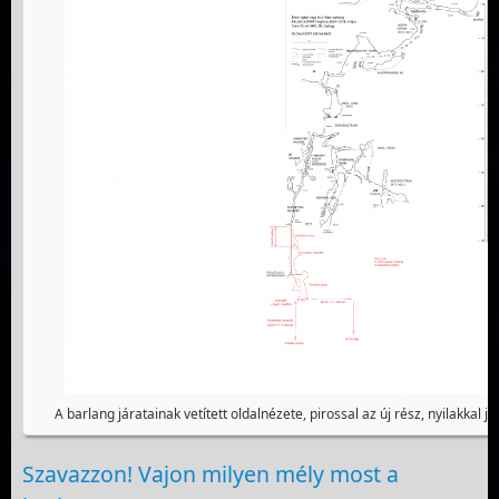
A barlang járatainak vetített oldalnézete, pirossal az új rész, nyilakkal jel
Szavazzon! Vajon milyen mély most a