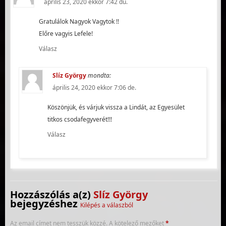
április 23, 2020 ekkor 7:42 du.
Gratulálok Nagyok Vagytok !!
Előre vagyis Lefele!
Válasz
Slíz György
mondta:
április 24, 2020 ekkor 7:06 de.
Köszönjük, és várjuk vissza a Lindát, az Egyesület
titkos csodafegyverét!!!
Válasz
Hozzászólás a(z)
Slíz György
bejegyzéshez
Kilépés a válaszból
Az email címet nem tesszük közzé.
A kötelező mezőket
*