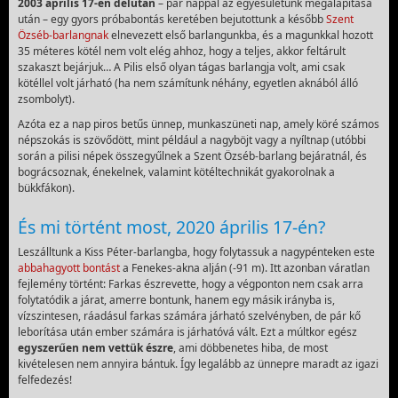
2003 április 17-én délután
– pár nappal az egyesületünk megalapítása
után – egy gyors próbabontás keretében bejutottunk a később
Szent
Özséb-barlangnak
elneveze
tt első barlangunkba, és a magunkkal hozott
35 méteres kötél nem volt elég ahhoz, hogy a teljes, akkor feltárult
szakaszt bejárjuk… A Pilis első olyan tágas barlangja volt, ami csak
kötéllel volt járható (ha nem számítunk néhány, egyetlen aknából álló
zsombolyt).
Azóta ez a nap piros betűs ünnep, munkaszüneti nap, amely köré számos
népszokás is szövődött, mint például a nagyböjt vagy a nyíltnap (utóbbi
során a pilisi népek összegyűlnek a Szent Özséb-barlang bejáratnál, és
bográcsoznak, énekelnek, valamint kötéltechnikát gyakorolnak a
bükkfákon).
És mi történt most, 2020 április 17-én?
Leszálltunk a Kiss Péter-barlangba, hogy folytassuk a nagypénteken este
abbahagyott bontást
a Fenekes-akna alján (-91 m). Itt azonban váratlan
fejlemény történt: Farkas észrevette, hogy a végponton nem csak arra
folytatódik a járat, amerre bontunk, hanem egy másik irányba is,
vízszintesen, ráadásul farkas számára járható szelvényben, de pár kő
leborítása után ember számára is járhatóvá vált. Ezt a múltkor egész
egyszerűen nem vettük észre
, ami döbbenetes hiba, de most
kivételesen nem annyira bántuk. Így legalább az ünnepre maradt az igazi
felfedezés!