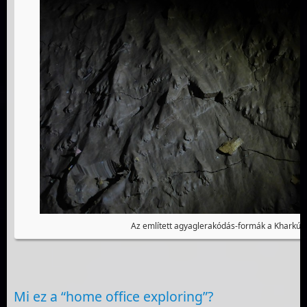
Az említett agyaglerakódás-formák a Kharkún
Mi ez a “home office exploring”?