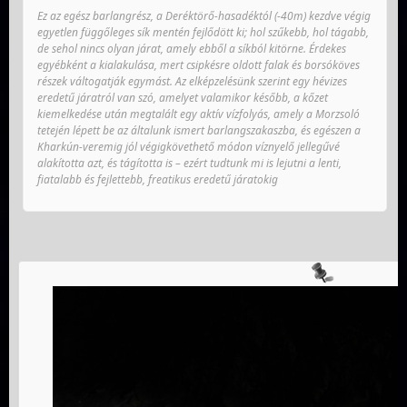
Ez az egész barlangrész, a Deréktörő-hasadéktól (-40m) kezdve végig
egyetlen függőleges sík mentén fejlődött ki; hol szűkebb, hol tágabb,
de sehol nincs olyan járat, amely ebből a síkból kitörne. Érdekes
egyébként a kialakulása, mert csipkésre oldott falak és borsóköves
részek váltogatják egymást. Az elképzelésünk szerint egy hévizes
eredetű járatról van szó, amelyet valamikor később, a kőzet
kiemelkedése után megtalált egy aktív vízfolyás, amely a Morzsoló
tetején lépett be az általunk ismert barlangszakaszba, és egészen a
Kharkún-veremig jól végigkövethető módon víznyelő jellegűvé
alakította azt, és tágította is – ezért tudtunk mi is lejutni a lenti,
fiatalabb és fejlettebb, freatikus eredetű járatokig