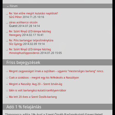
Fórum
Re: Van előre megírt kutatási naplótok?
Sűrű Péter
2014.11.25 10:16
záras acélkarcsi olcsón
Guest
2014.07.28 14:14
Re: Szórt fényű LED-lámpa házilag
Heeegany
2014.02.17 16:41
Re: Pilis barlangjai teljesítménytúra
Slíz György
2014.02.09 19:14
Re: Szórt fényű LED-lámpa házilag
rhinolophushipposideros
2014.01.20 15:05
Friss bejegyzések
Megint zagyvaságot írnak a sajtóban – ugyanis “mesterséges barlang” nincs.
Csak a szokásos – megint egy kis felfedezés a Naszályon
Megint a Naszály: Aug 20 – Szent István-ág
Idén is volt barlangász-kutató-tanfolyam-tábor
Ma lett 20 éves a Szent Özséb-barlang
Adó 1 % felajánlás
Támogassa adója 1%-ával a Szent Özséb Barlangkutató Egyesületet!