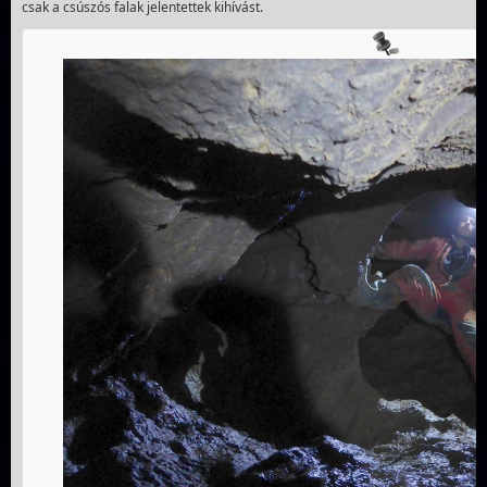
csak a csúszós falak jelentettek kihívást.