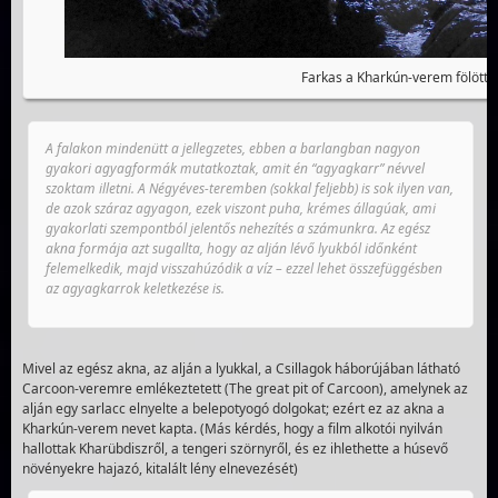
Farkas a Kharkún-verem fölött
A falakon mindenütt a jellegzetes, ebben a barlangban nagyon
gyakori agyagformák mutatkoztak, amit én “agyagkarr” névvel
szoktam illetni. A Négyéves-teremben (sokkal feljebb) is sok ilyen van,
de azok száraz agyagon, ezek viszont puha, krémes állagúak, ami
gyakorlati szempontból jelentős nehezítés a számunkra. Az egész
akna formája azt sugallta, hogy az alján lévő lyukból időnként
felemelkedik, majd visszahúzódik a víz – ezzel lehet összefüggésben
az agyagkarrok keletkezése is.
Mivel az egész akna, az alján a lyukkal, a Csillagok háborújában látható
Carcoon-veremre emlékeztetett (The great pit of Carcoon), amelynek az
alján egy sarlacc elnyelte a belepotyogó dolgokat; ezért ez az akna a
Kharkún-verem nevet kapta. (Más kérdés, hogy a film alkotói nyilván
hallottak Kharübdiszről, a tengeri szörnyről, és ez ihlethette a húsevő
növényekre hajazó, kitalált lény elnevezését)