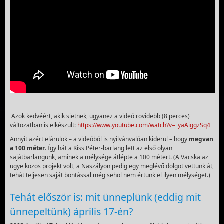
Azok kedvéért, akik sietnek, ugyanez a videó rövidebb (8 perces)
változatban is elkészült:
https://www.youtube.com/watch?v=_yaAiggzSq4
Annyit azért elárulok – a videóból is nyilvánvalóan kiderül – hogy
megvan
a 100 méter
. Így hát a Kiss Péter-barlang lett az első olyan
sajátbarlangunk, aminek a mélysége átlépte a 100 métert. (A Vacska az
ugye közös projekt volt, a Naszályon pedig egy meglévő dolgot vettünk át,
tehát teljesen saját bontással még sehol nem értünk el ilyen mélységet.)
Tehát először is: mit ünneplünk (eddig mit
ünnepeltünk) április 17-én?