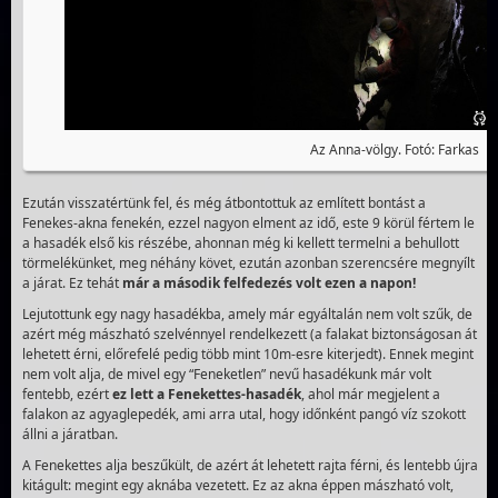
Az Anna-völgy. Fotó: Farkas
Ezután visszatértünk fel, és még átbontottuk az említett bontást a
Fenekes-akna fenekén, ezzel nagyon elment az idő, este 9 körül fértem le
a hasadék első kis részébe, ahonnan még ki kellett termelni a behullott
törmelékünket, meg néhány követ, ezután azonban szerencsére megnyílt
a járat. Ez tehát
már a második felfedezés volt ezen a napon!
Lejutottunk egy nagy hasadékba, amely már egyáltalán nem volt szűk, de
azért még mászható szelvénnyel rendelkezett (a falakat biztonságosan át
lehetett érni, előrefelé pedig több mint 10m-esre kiterjedt). Ennek megint
nem volt alja, de mivel egy “Feneketlen” nevű hasadékunk már volt
fentebb, ezért
ez lett a Fenekettes-hasadék
, ahol már megjelent a
falakon az agyaglepedék, ami arra utal, hogy időnként pangó víz szokott
állni a járatban.
A Fenekettes alja beszűkült, de azért át lehetett rajta férni, és lentebb újra
kitágult: megint egy aknába vezetett. Ez az akna éppen mászható volt,