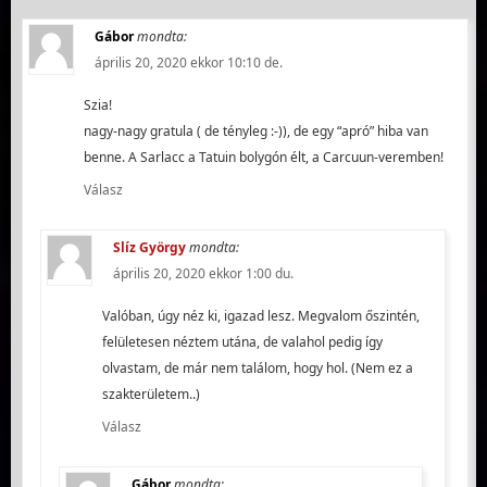
Gábor
mondta:
április 20, 2020 ekkor 10:10 de.
Szia!
nagy-nagy gratula ( de tényleg :-)), de egy “apró” hiba van
benne. A Sarlacc a Tatuin bolygón élt, a Carcuun-veremben!
Válasz
Slíz György
mondta:
április 20, 2020 ekkor 1:00 du.
Valóban, úgy néz ki, igazad lesz. Megvalom őszintén,
felületesen néztem utána, de valahol pedig így
olvastam, de már nem találom, hogy hol. (Nem ez a
szakterületem..)
Válasz
Gábor
mondta: