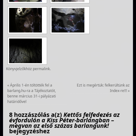
Könyvjelzőkhöz
permalink
.
«
Április 1-én töltötték fel a
Ezt is megértük: felkerültünk az
barlang.hu-ra a Tájékoztatót,
Index-re!!!
»
benne március 31-i pályázati
határidővel
8 hozzászólás a(z)
Kettős felfedezés az
évfordulón a Kiss Péter-barlangban –
megvan az első százas barlangunk!
bejegyzéshez