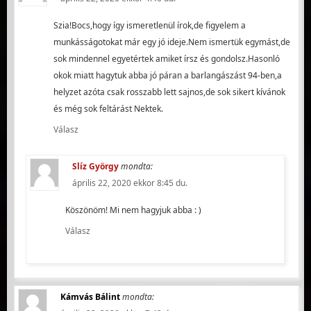
Szia!Bocs,hogy így ismeretlenül írok,de figyelem a
munkásságotokat már egy jó ideje.Nem ismertük egymást,de
sok mindennel egyetértek amiket írsz és gondolsz.Hasonló
okok miatt hagytuk abba jó páran a barlangászást 94-ben,a
helyzet azóta csak rosszabb lett sajnos,de sok sikert kívánok
és még sok feltárást Nektek.
Válasz
Slíz György
mondta:
április 22, 2020 ekkor 8:45 du.
Köszönöm! Mi nem hagyjuk abba : )
Válasz
Kámvás Bálint
mondta: