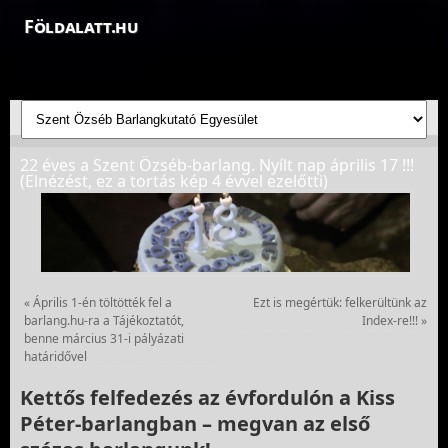
Földalatt.hu
Felfedezések a föld alatt - feltáró barlangkutatások
22 éves a Szent Özséb-barlang. Nyílt nap április 17 !!!
(Elnézést, ez a tortás kép 4 évvel ezelőtti)
«
Április 1-én töltötték fel a
Ezt is megértük: felkerültünk az
barlang.hu-ra a Tájékoztatót,
Index-re!!!
»
benne március 31-i pályázati
határidővel
Kettős felfedezés az évfordulón a Kiss
Péter-barlangban – megvan az első