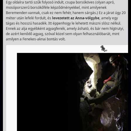
Egy oldalra tartó szűk folyosó indult, csupa borsóköves (olyan apró,
mosóporszerű borsókőféle képződményekkel, mint amilyenek
Beremenden vannak, csak ez nem fehér, hanem sárgás.) Ez a járat úgy 20
méter után lefelé fordult, és
levezetett az Anna-völgybe
, amely egy
tágas és hosszú hasadék. Itt éppenhogy le lehetett mászni slósz nélkül.
Ennek az alja egyébként agyagfenék, amely ásható, és bár nem hígtrutyi,
de azért kenődő agyag, szóval közel sem olyan felhasználóbarát, mint
amilyen a Fenekes-aknai bontás volt.