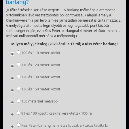
barlang?
(A félreértések elkerülése végett: 1. A barlang mélysége alatt most a
birtokunkban lévő vesztettpontos poligont vesszük alapul, amely a
Kharkún-verem alján lévő, 2m-es járhatatlan bemérést is tartalmazza; 2.
A mélység alatt most a legmélyebb és legmagasabb pont közötti
különbséget értjük, ez a Kiss Péter-barlangnál 4 méterrel több, mint ha a
bejárati nullaponttól mérnénk a mélypontig.)
Milyen mély jelenleg (2020 április 17-től) a Kiss Péter-barlang?
100 és 110 méter között
110 és 120 méter között
120 és 130 méter között
130 és 150 méter között
150 méternél mélyebb
91 és 100 között, csak felkerekítették 100-ra
Kiss Péter-barlang nem létezik, csak a Fizikus találta ki