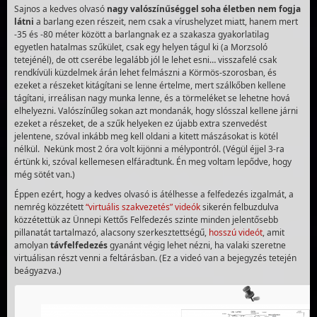
Sajnos a kedves olvasó
nagy valószínűséggel soha életben nem fogja
látni
a barlang ezen részeit, nem csak a vírushelyzet miatt, hanem mert
-35 és -80 méter között a barlangnak ez a szakasza gyakorlatilag
egyetlen hatalmas szűkület, csak egy helyen tágul ki (a Morzsoló
tetejénél), de ott cserébe legalább jól le lehet esni… visszafelé csak
rendkívüli küzdelmek árán lehet felmászni a Körmös-szorosban, és
ezeket a részeket kitágítani se lenne értelme, mert szálkőben kellene
tágítani, irreálisan nagy munka lenne, és a törmeléket se lehetne hová
elhelyezni. Valószínűleg sokan azt mondanák, hogy slósszal kellene járni
ezeket a részeket, de a szűk helyeken ez újabb extra szenvedést
jelentene, szóval inkább meg kell oldani a kitett mászásokat is kötél
nélkül. Nekünk most 2 óra volt kijönni a mélypontról. (Végül éjjel 3-ra
értünk ki, szóval kellemesen elfáradtunk. Én meg voltam lepődve, hogy
még sötét van.)
Éppen ezért, hogy a kedves olvasó is átélhesse a felfedezés izgalmát, a
nemrég közzétett
“virtuális szakvezetés” videók
sikerén felbuzdulva
közzétettük az Ünnepi Kettős Felfedezés szinte minden jelentősebb
pillanatát tartalmazó, alacsony szerkesztettségű,
hosszú videót
, amit
amolyan
távfelfedezés
gyanánt végig lehet nézni, ha valaki szeretne
virtuálisan részt venni a feltárásban. (Ez a videó van a bejegyzés tetején
beágyazva.)