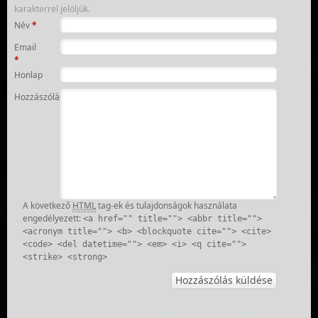
karakterrel jelöljük.
Név
*
Email
*
Honlap
Hozzászólás
A következő
HTML
tag-ek és tulajdonságok használata
engedélyezett:
<a href="" title=""> <abbr title="">
<acronym title=""> <b> <blockquote cite=""> <cite>
<code> <del datetime=""> <em> <i> <q cite="">
<strike> <strong>