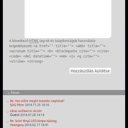
A következő
HTML
tag-ek és tulajdonságok használata
engedélyezett:
<a href="" title=""> <abbr title="">
<acronym title=""> <b> <blockquote cite=""> <cite>
<code> <del datetime=""> <em> <i> <q cite="">
<strike> <strong>
Fórum
Re: Van előre megírt kutatási naplótok?
Sűrű Péter
2014.11.25 10:16
záras acélkarcsi olcsón
Guest
2014.07.28 14:14
Re: Szórt fényű LED-lámpa házilag
Heeegany
2014.02.17 16:41