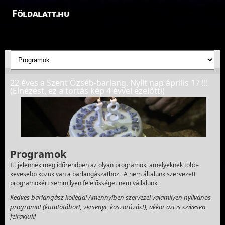
Földalatt.hu
Felfedezések a föld alatt - feltáró barlangkutatások
22 éves a Szent Özséb-barlang. Nyílt nap április 17 !!!
(Elnézést, ez a tortás kép 4 évvel ezelőtti)
Programok
Itt jelennek meg időrendben az olyan programok, amelyeknek több-
kevesebb közük van a barlangászathoz. A nem általunk szervezett
programokért semmilyen felelősséget nem vállalunk.
Kedves barlangász kolléga! Amennyiben szervezel valamilyen nyilvános
programot (kutatótábort, versenyt, koszorúzást), akkor azt is szívesen
felrakjuk!