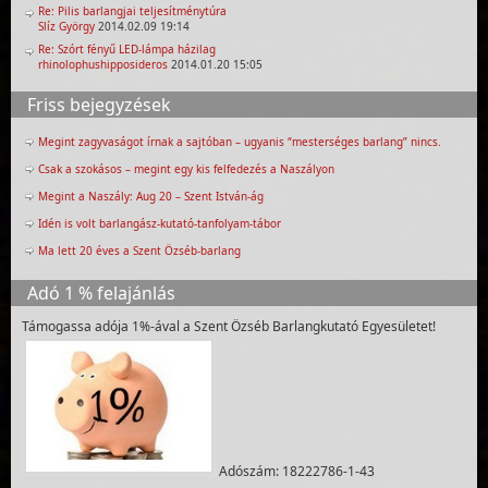
Re: Pilis barlangjai teljesítménytúra
Slíz György
2014.02.09 19:14
Re: Szórt fényű LED-lámpa házilag
rhinolophushipposideros
2014.01.20 15:05
Friss bejegyzések
Megint zagyvaságot írnak a sajtóban – ugyanis “mesterséges barlang” nincs.
Csak a szokásos – megint egy kis felfedezés a Naszályon
Megint a Naszály: Aug 20 – Szent István-ág
Idén is volt barlangász-kutató-tanfolyam-tábor
Ma lett 20 éves a Szent Özséb-barlang
Adó 1 % felajánlás
Támogassa adója 1%-ával a Szent Özséb Barlangkutató Egyesületet!
Adószám: 18222786-1-43