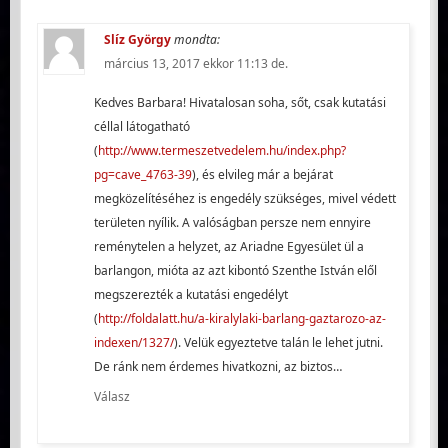
Slíz György
mondta:
március 13, 2017 ekkor 11:13 de.
Kedves Barbara! Hivatalosan soha, sőt, csak kutatási
céllal látogatható
(
http://www.termeszetvedelem.hu/index.php?
pg=cave_4763-39
), és elvileg már a bejárat
megközelítéséhez is engedély szükséges, mivel védett
területen nyílik. A valóságban persze nem ennyire
reménytelen a helyzet, az Ariadne Egyesület ül a
barlangon, mióta az azt kibontó Szenthe István elől
megszerezték a kutatási engedélyt
(
http://foldalatt.hu/a-kiralylaki-barlang-gaztarozo-az-
indexen/1327/
). Velük egyeztetve talán le lehet jutni.
De ránk nem érdemes hivatkozni, az biztos…
Válasz