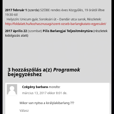
2017 február 1
(szerda)
SZÖBE rendes éves Közgyűlés, 19 órától illtve
19:30-tól
Helyszín: Unicum gyár, Soroksári út – Dandár utca sarok, Részletek:
http://foldalatt.hu/kozhasznusagi/szent-ozseb-barlangkutato-egyesulet/
2017 április 22
(szombat)
Pilis Barlangjai Teljesítménytúra
(részletek
kidolgozás alatt)
3 hozzászólás a(z)
Programok
bejegyzéshez
Czégény barbara
mondta:
március 13, 2017 ekkor 8:01 de.
Mikor van nyitva a királylakibarlang ???
Válasz