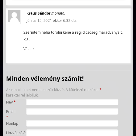
Kraus Sándor
mondta:
június 15, 2021 ekkor 6:32 du.
Szerintem néha törölni kéne a régi dicsőség maradványait.
K.S.
Válasz
Minden vélemény számít!
Az email címet nem tesszük közzé.
A kötelező mezőket
*
karakterrel jelöljük.
Név
*
Email
*
Honlap
Hozzászólás