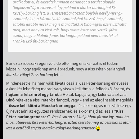
uralkodott el, és elkezdtek minden barlangot a terület alapján
“logikusan” újra-elnevezni. Így például a Mackó-barlangból Kis-
Kevélyi-barlang lett, a Természetbarát-zsombolyból Kevély-nyergi-
zsomboly lett, a Háromlyukú-zsombolyból Hosszú-hegyi-zsomboly,
satöbbi (utóbbi nevek meg is maradtak). A Dinó-rejtek azért úszhatta
meg, mert annyira kicsi volt, hogy szinte észre sem vették. (Kész
csoda, hogy a Molnár János-barlangot például nem nevezték át
Frankel Leó úti-barlangnak
Bár ez az időszak régen volt, de ettől még én akár azt is el tudom
képzelni, hogy egyik nap arra ébredünk, hogy a Kiss Péter-barlangból
Macska-völgyi 2. sz. barlang
lett…
Mindenesetre, ha nem válik hivatalossá a Kiss Péter-barlang elnevezés,
akkor két lehetőség marad: vagy vissza kell tömni a felfedező járatot, és
hajtani a felszínről egy tárót
a Holtak-kapujára, így különválasztva a
Dinó-rejteket a Kiss Péter-barlangtól, vagy – ami az elegánsabb megoldás
–
össze kell kötni a Macska-barlanggal,
és akkor úgyis muszáj lesz egy
új nevet adni az együttes rendszernek, és akkor majd az lesz a
“Kiss
Péter-barlangrendszer”
.
Végső soron sokkal jobban járunk így, mint ha
most átnevezik Kiss Péter-barlangra, aztán cserébe meg az összekötés után
lesz a kettőből együtt Macska-völgyi-barlangrendszer