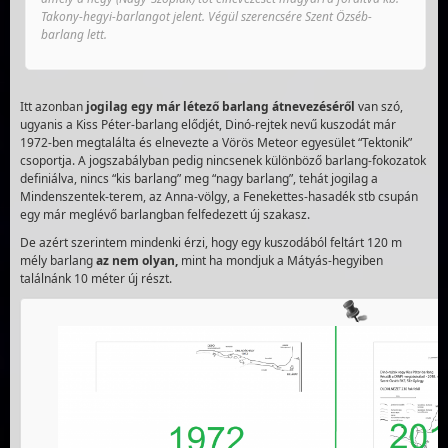
Takony-hegyi-barlangot jelent. Végül szerencsére Szent Özséb-
barlang lett.
Itt azonban
jogilag egy már létező barlang átnevezéséről
van szó,
ugyanis a Kiss Péter-barlang elődjét, Dinó-rejtek nevű kuszodát már
1972-ben megtalálta és elnevezte a Vörös Meteor egyesület “Tektonik”
csoportja. A jogszabályban pedig nincsenek különböző barlang-fokozatok
definiálva, nincs “kis barlang” meg “nagy barlang”, tehát jogilag a
Mindenszentek-terem, az Anna-völgy, a Fenekettes-hasadék stb csupán
egy már meglévő barlangban felfedezett új szakasz.
De azért szerintem mindenki érzi, hogy egy kuszodából feltárt 120 m
mély barlang
az nem olyan,
mint ha mondjuk a Mátyás-hegyiben
találnánk 10 méter új részt.