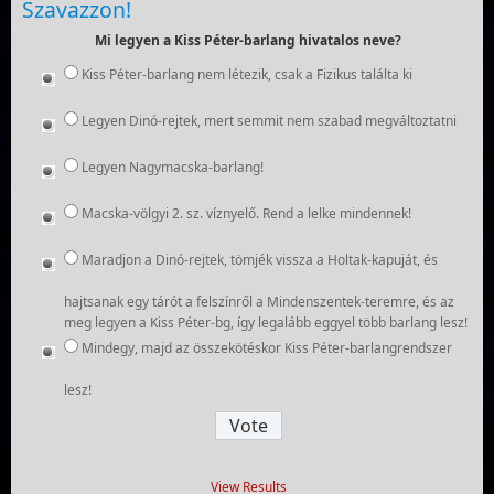
Szavazzon!
Mi legyen a Kiss Péter-barlang hivatalos neve?
Kiss Péter-barlang nem létezik, csak a Fizikus találta ki
Legyen Dinó-rejtek, mert semmit nem szabad megváltoztatni
Legyen Nagymacska-barlang!
Macska-völgyi 2. sz. víznyelő. Rend a lelke mindennek!
Maradjon a Dinó-rejtek, tömjék vissza a Holtak-kapuját, és
hajtsanak egy tárót a felszínről a Mindenszentek-teremre, és az
meg legyen a Kiss Péter-bg, így legalább eggyel több barlang lesz!
Mindegy, majd az összekötéskor Kiss Péter-barlangrendszer
lesz!
View Results