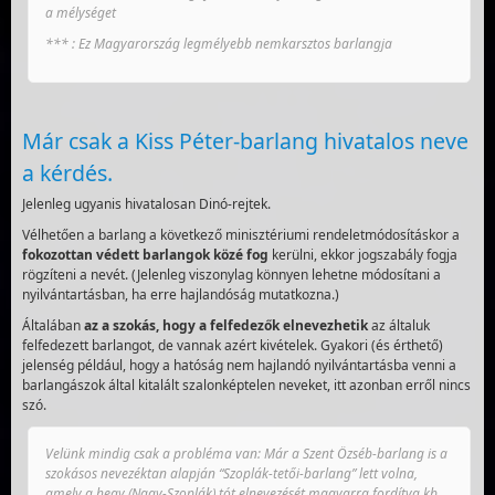
a mélységet
*** : Ez Magyarország legmélyebb nemkarsztos barlangja
Már csak a Kiss Péter-barlang hivatalos neve
a kérdés.
Jelenleg ugyanis hivatalosan Dinó-rejtek.
Vélhetően a barlang a következő minisztériumi rendeletmódosításkor a
fokozottan védett
barlangok közé fog
kerülni, ekkor jogszabály fogja
rögzíteni a nevét. (Jelenleg viszonylag könnyen lehetne módosítani a
nyilvántartásban, ha erre hajlandóság mutatkozna.)
Általában
az a szokás, hogy a felfedezők elnevezhetik
az általuk
felfedezett barlangot, de vannak azért kivételek. Gyakori (és érthető)
jelenség például, hogy a hatóság nem hajlandó nyilvántartásba venni a
barlangászok által kitalált szalonképtelen neveket, itt azonban erről nincs
szó.
Velünk mindig csak a probléma van: Már a Szent Özséb-barlang is a
szokásos nevezéktan alapján “Szoplák-tetői-barlang” lett volna,
amely a hegy (Nagy-Szoplák) tót elnevezését magyarra fordítva kb.