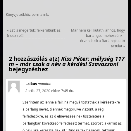
Könyvjelzőkhöz
permalink
.
«
Ezt is megértük: felkerültünk az
Már nem kell kutatni ahhoz, hogy
Index-re!!!
barlangba mehessünk –
örvendezik a Barlangkutató
Társulat
»
2 hozzászólás a(z)
Kiss Péter: mélység 117
m – már csak a név a kérdés! Szavazzon!
bejegyzéshez
Laikus
mondta:
április 27, 2020 ekkor 7:45 du.
Szerintem az lenne a fair, ha megváltoztatnák a kérésetekre
a barlang nevét, ti ennek megörülve viszont, a régi
felfedezőkre, és az ő elnevezéseinek tiszteletére a
barlangban következő felfedezett termet, szorost, akármit az
ő nevükre keresztelitek. pl.: Dínó rejtek hasadék, tektonik