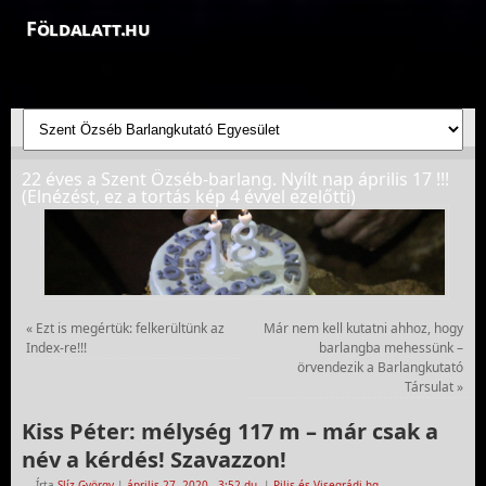
Földalatt.hu
Felfedezések a föld alatt - feltáró barlangkutatások
22 éves a Szent Özséb-barlang. Nyílt nap április 17 !!!
(Elnézést, ez a tortás kép 4 évvel ezelőtti)
«
Ezt is megértük: felkerültünk az
Már nem kell kutatni ahhoz, hogy
Index-re!!!
barlangba mehessünk –
örvendezik a Barlangkutató
Társulat
»
Kiss Péter: mélység 117 m – már csak a
név a kérdés! Szavazzon!
Írta
Slíz György
|
április 27, 2020
- 3:52 du.
|
Pilis és Visegrádi-hg.