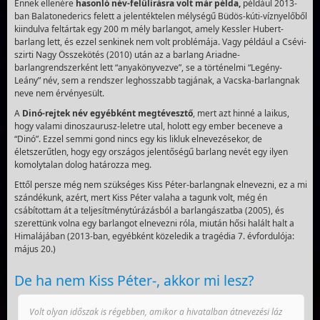
Ennek ellenére
hasonló név-felülírásra volt már példa,
például 2013-
ban Balatonederics felett a jelentéktelen mélységű Büdös-kúti-víznyelőből
kiindulva feltártak egy 200 m mély barlangot, amely Kessler Hubert-
barlang lett, és ezzel senkinek nem volt problémája. Vagy például a Csévi-
szirti Nagy Összekötés (2010) után az a barlang Ariadne-
barlangrendszerként lett “anyakönyvezve”, se a történelmi “Legény-
Leány” név, sem a rendszer leghosszabb tagjának, a Vacska-barlangnak
neve nem érvényesült.
A
Dinó-rejtek név egyébként megtévesztő
, mert azt hinné a laikus,
hogy valami dinoszaurusz-leletre utal, holott egy ember beceneve a
“Dinó”. Ezzel semmi gond nincs egy kis likluk elnevezésekor, de
életszerűtlen, hogy egy országos jelentőségű barlang nevét egy ilyen
komolytalan dolog határozza meg.
Ettől persze még nem szükséges Kiss Péter-barlangnak elnevezni, ez a mi
szándékunk, azért, mert Kiss Péter valaha a tagunk volt, még én
csábítottam át a teljesítménytúrázásból a barlangászatba (2005), és
szerettünk volna egy barlangot elnevezni róla, miután hősi halált halt a
Himalájában (2013-ban, egyébként közeledik a tragédia 7. évfordulója:
május 20.)
De ha nem Kiss Péter-, akkor mi lesz?
Volt olyan időszak is régebben, amikor a hivatalban átnevezési láz