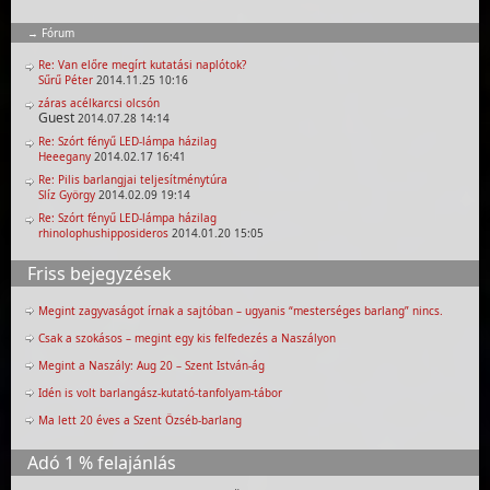
Fórum
Re: Van előre megírt kutatási naplótok?
Sűrű Péter
2014.11.25 10:16
záras acélkarcsi olcsón
Guest
2014.07.28 14:14
Re: Szórt fényű LED-lámpa házilag
Heeegany
2014.02.17 16:41
Re: Pilis barlangjai teljesítménytúra
Slíz György
2014.02.09 19:14
Re: Szórt fényű LED-lámpa házilag
rhinolophushipposideros
2014.01.20 15:05
Friss bejegyzések
Megint zagyvaságot írnak a sajtóban – ugyanis “mesterséges barlang” nincs.
Csak a szokásos – megint egy kis felfedezés a Naszályon
Megint a Naszály: Aug 20 – Szent István-ág
Idén is volt barlangász-kutató-tanfolyam-tábor
Ma lett 20 éves a Szent Özséb-barlang
Adó 1 % felajánlás