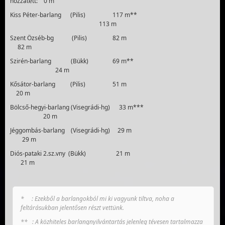
hozzátett: 0 m
Kiss Péter-barlang (Pilis) 117 m**
113 m
Szent Özséb-bg (Pilis) 82 m
82 m
Szirén-barlang (Bükk) 69 m**
24 m
Kősátor-barlang (Pilis) 51 m
20 m
Bölcső-hegyi-barlang (Visegrádi-hg) 33 m***
20 m
Jéggombás-barlang (Visegrádi-hg) 29 m
29 m
Diós-pataki 2.sz.vny (Bükk) 21 m
21 m
* : Ezekből a barlangokból mi ki vagyunk tiltva, noha a
feltárásukban jelentősen részt vettünk.
** : A közhiteles barlangnyilvántartás jelenleg tévesen tartalmazza