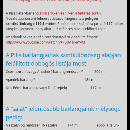
A Kiss Péter-barlang
április 10-én és 17-én a feltárás során
(vesztettpontosan) felmért adataival kiegészített
poligon
szintkülönbsége 119,5 méter
. Ebből ember számára járható 117 méter.
Meg kell jegyezni, hogy akár +- 5 méteres hiba is előfordulhat!
Az adatok bevitele utáni “eredményváró videó” itt látható:
https://www.youtube.com/watch?v=FLgMTs-aYvM
A Pilis barlangjainak szintkülönbség alapján
felállított dobogós listája most:
Csévi-szirti- (avagy Ariadne-) barlangrendszer * 206 m
Ajándék-barlang * 181 m
Kiss Péter-barlang (avagy Dinó-rejtek) 117 m
A “saját” jelentősebb barlangjaink mélysége
pedig:
Naszályi-bg.rendszer (Naszály) 174 m ebből általunk