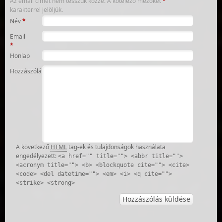
Az email címet nem tesszük közzé.
A kötelező mezőket
*
karakterrel jelöljük.
Név
*
Email
*
Honlap
Hozzászólás
A következő
HTML
tag-ek és tulajdonságok használata
engedélyezett:
<a href="" title=""> <abbr title="">
<acronym title=""> <b> <blockquote cite=""> <cite>
<code> <del datetime=""> <em> <i> <q cite="">
<strike> <strong>