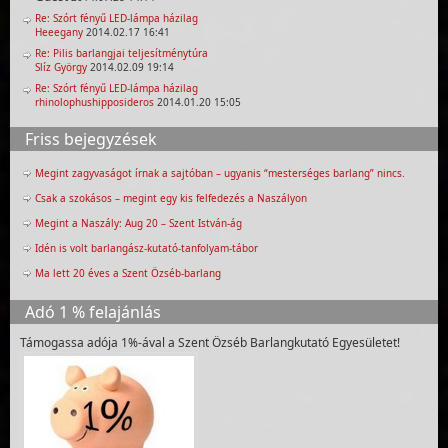
Re: Szórt fényű LED-lámpa házilag
Heeegany
2014.02.17 16:41
Re: Pilis barlangjai teljesítménytúra
Slíz György
2014.02.09 19:14
Re: Szórt fényű LED-lámpa házilag
rhinolophushipposideros
2014.01.20 15:05
Friss bejegyzések
Megint zagyvaságot írnak a sajtóban – ugyanis “mesterséges barlang” nincs.
Csak a szokásos – megint egy kis felfedezés a Naszályon
Megint a Naszály: Aug 20 – Szent István-ág
Idén is volt barlangász-kutató-tanfolyam-tábor
Ma lett 20 éves a Szent Özséb-barlang
Adó 1 % felajánlás
Támogassa adója 1%-ával a Szent Özséb Barlangkutató Egyesületet!