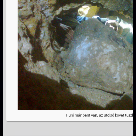
Huni már bent van, az utolsó követ tuszkol