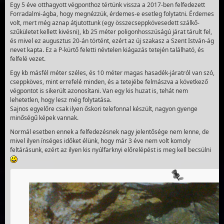
Egy 5 éve otthagyott végponthoz tértünk vissza a 2017-ben felfedezett
Forradalmi-ágba, hogy megnézzük, érdemes-e esetleg folytatni. Érdemes
volt, mert még aznap átjutottunk (egy összecseppkövesedett szálkő-
szűkületet kellett kivésni), kb 25 méter poligonhosszúságú járat tárult fel,
és mivel ez augusztus 20-án történt, ezért az új szakasz a Szent István-ág
nevet kapta. Ez a P-kürtő feletti névtelen kiágazás tetején található, és
felfelé vezet.
Egy kb másfél méter széles, és 10 méter magas hasadék-járatról van szó,
cseppköves, mint errefelé minden, és a tetejébe felmászva a következő
végpontot is sikerült azonosítani. Van egy kis huzat is, tehát nem
lehetetlen, hogy lesz még folytatása.
Sajnos egyelőre csak ilyen őskori telefonnal készült, nagyon gyenge
minőségű képek vannak.
Normál esetben ennek a felfedezésnek nagy jelentősége nem lenne, de
mivel ilyen ínséges időket élünk, hogy már 3 éve nem volt komoly
feltárásunk, ezért az ilyen kis nyúlfarknyi előrelépést is meg kell becsülni