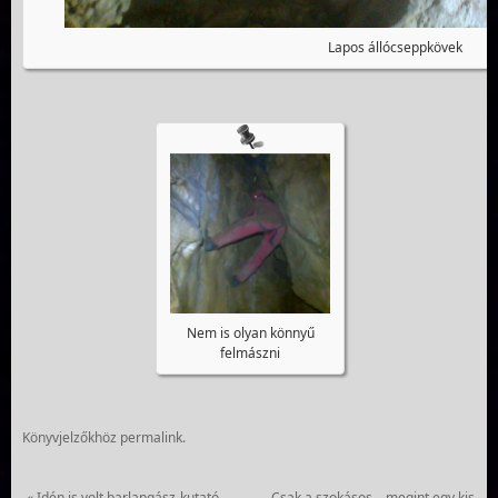
Lapos állócseppkövek
Nem is olyan könnyű
felmászni
Könyvjelzőkhöz
permalink
.
«
Idén is volt barlangász-kutató-
Csak a szokásos – megint egy kis