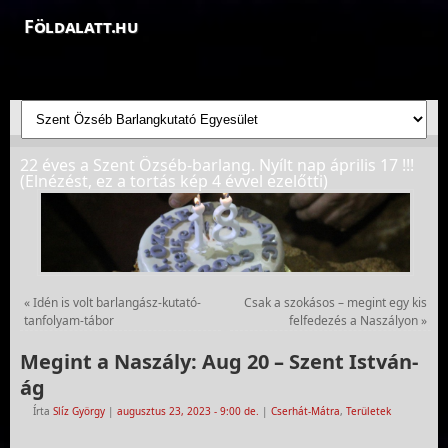
Földalatt.hu
Felfedezések a föld alatt - feltáró barlangkutatások
22 éves a Szent Özséb-barlang. Nyílt nap április 17 !!!
(Elnézést, ez a tortás kép 4 évvel ezelőtti)
«
Idén is volt barlangász-kutató-
Csak a szokásos – megint egy kis
tanfolyam-tábor
felfedezés a Naszályon
»
Megint a Naszály: Aug 20 – Szent István-
ág
Írta
Slíz György
|
augusztus 23, 2023
- 9:00 de.
|
Cserhát-Mátra
,
Területek