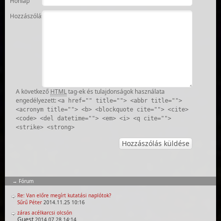
Honlap
Hozzászólás
A következő
HTML
tag-ek és tulajdonságok használata
engedélyezett:
<a href="" title=""> <abbr title="">
<acronym title=""> <b> <blockquote cite=""> <cite>
<code> <del datetime=""> <em> <i> <q cite="">
<strike> <strong>
Fórum
Re: Van előre megírt kutatási naplótok?
Sűrű Péter
2014.11.25 10:16
záras acélkarcsi olcsón
Guest
2014.07.28 14:14