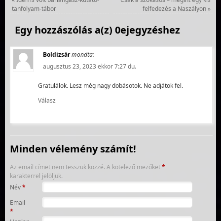
tanfolyam-tábor
felfedezés a Naszályon
»
Egy hozzászólás a(z) 0ejegyzéshez
Boldizsár
mondta:
augusztus 23, 2023 ekkor 7:27 du.
Gratulálok. Lesz még nagy dobásotok. Ne adjátok fel.
Válasz
Minden vélemény számít!
Az email címet nem tesszük közzé.
A kötelező mezőket
*
karakterrel jelöljük.
Név
*
Email
*