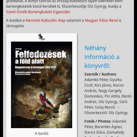
grafikával. A könyv szerzői az ország különböző tájain sikereket elért
barlangkutatók közül kerültek ki, főszerkesztője Slíz György, kiadja a
Szent Özséb Barlangkutató Egyesület
.
A kiadást a
Nemzeti Kulturális Alap
valamint a
Magyar Pálos Rend
is
támogatta.
Néhány
információ a
könyvről:
Szerzők / Authors:
Adamkó Péter, Gyurka
Zsolt, Kiss János, Kocsis
András, Nagy Gergely
Domonkos, Piri Attila, Rántó
András, Slíz György, Sűrű
Péter, Szilaj Rezső. –
Főszerkesztő: Slíz György.
Fotók / Photos:
Adamkó
Péter, Berentés Ágnes,
Darics Dóra, Domahidy
A borító