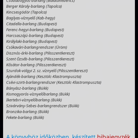
Csodabogyós-barlang (Balatonederics)
Berger Károly-barlang (Tapolca)
Kincsesgödör (Tapolca)
Baglyas-víznyelő (Kab-hegy)
Citadella-barlang (Budapest)
Ferenc-hegyi-barlang (Budapest)
Harcsaszájú-barlang (Budapest)
Királylaki-barlang (Budapest)
Csókavári-barlangrendszer (Üröm)
Disznós-árki-barlang (Pilisszentkereszt)
Szent Özséb-barlang (Pilisszentkereszt)
Kősátor-barlang (Pilisszentkereszt)
Szurdok-völgyi 2. sz. víznyelő (Pilisszentkereszt)
Ajándék-barlang (Kesztölc-Klastrompuszta)
Csévi-szirti-barlangrendszer (Kesztölc-Klastrompuszta)
Bányász-barlang (Bükk)
Kismogyorós-víznyelőbarlang (Bükk)
Ikertebri-víznyelőbarlang (Bükk)
Szivárvány-Sebes-barlangrendszer (Bükk)
Bronzika-barlang (Bükk)
Fekete-barlang (Bükk)
A könyvhöz időközben készített
hibajegyzék