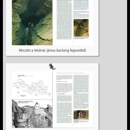
Részlet a Molnár János-barlang fejezetből