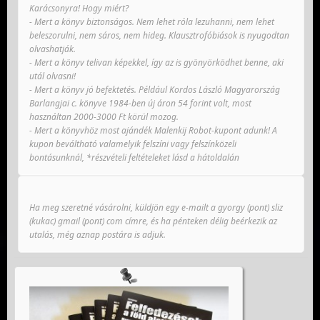
Karácsonyra! Hogy miért?
- Mert a könyv biztonságos. Nem lehet róla lezuhanni, nem lehet
beleszorulni, nem sáros, nem hideg. Klausztrofóbiások is nyugodtan
olvashatják.
- Mert a könyv telivan képekkel, így az is gyönyörködhet benne, aki
utál olvasni!
- Mert a könyv jó befektetés. Például Kordos László Magyarország
Barlangjai c. könyve 1984-ben új áron 54 forint volt, most
használtan 2000-3000 Ft körül mozog.
- Mert a könyvhöz most ajándék Malenkij Robot-kupont adunk! A
kupon beváltható valamelyik felszíni vagy felszínközeli
bontásunknál, *részvételi feltételeket lásd a hátoldalán
Ha meg szeretné vásárolni, küldjön egy e-mailt a gyorgy (pont) sliz
(kukac) gmail (pont) com címre, és ha pénteken délig beérkezik az
utalás, még aznap postára is adjuk.