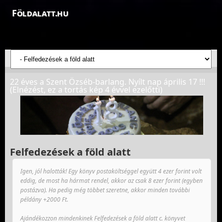
Földalatt.hu
Felfedezések a föld alatt - feltáró barlangkutatások
22 éves a Szent Özséb-barlang. Nyílt nap április 17 !!!
(Elnézést, ez a tortás kép 4 évvel ezelőtti)
Felfedezések a föld alatt
Igen, jól halották! Egy könyv postaköltséggel együtt 4 ezer forint volt
eddig, de most ha hármat rendel, akkor az csak 8 ezer forint (egyben
postázva). Ha pedig még többet szeretne, akkor minden további
példány +2000 Ft.
Ajándékozzon mindenkinek Felfedezések a föld alatt c. könyvet