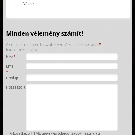
Válasz
Minden vélemény számít!
Az email címet nem tesszük közzé.
A kötelező mezőket
*
karakterrel jelöljük.
Név
*
Email
*
Honlap
Hozzászólás
A következő
HTML
tag-ek és tulajdonságok használata