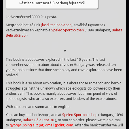
Részlet a Harcsaszájú-barlang fejezetből
kedvezménnyel 3000 Ft + posta.
Megrendelheti tőlünk
(lásd itt a honlapon)
, továbbá ugyancsak
kedvezményesen kapható a
Speleo Sportboltban
(1094 Budapest,
Balázs
Béla utca 30.
)
*
This book is about caves explored in the last 10 years. The last
comprehensive publication about caves in Hungary was released ten
years ago but since that time speleology and cave exploration have been
revived.
This book is also about exploration, it is about those romantic and heroic
struggles against the unknown which speleologists do, powered by their
enthusiasm. This book is mainly about caves, but from point of view of
speleologists, who are also explorers and leaders of the explorations.
With captions and summaries in english.
You can buy it in bookshops, and at
Speleo Sportbolt shop
(Hungary, 1094
Budapest
,
Balázs Béla utca 30.
), or you can order: please write an e-mail
to
gyorgy (point) sliz (at) gmail (point) com
. After the bank transfer we will