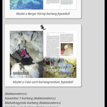
Részlet a Berger Károly-barlang fejezetből
Részlet a Csévi-szirti-barlangrendszer fejezetből
(Balatonederics)
November 7-barlang (Balatonederics)
Medvehagymás-barlang (Balatonederics)