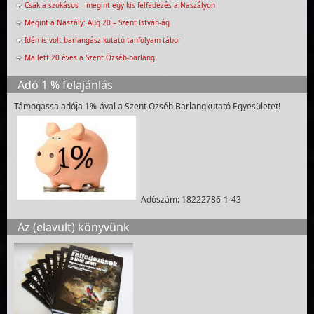
Csak a szokásos – megint egy kis felfedezés a Naszályon
Megint a Naszály: Aug 20 – Szent István-ág
Idén is volt barlangász-kutató-tanfolyam-tábor
Ma lett 20 éves a Szent Özséb-barlang
Adó 1 % felajánlás
Támogassa adója 1%-ával a Szent Özséb Barlangkutató Egyesületet!
Adószám: 18222786-1-43
Az (elavult) könyvünk