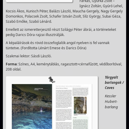
Farkas, Gyurka Zsolt –
Ignácz Zoltán, Gyúró Lehel,
Kocsis Ákos, Kunisch Péter, Balázs László, Maucha Gergely, Nagy Gergely
Domonkos, Polacsek Zsolt, Schafer István Zsolt, Slíz György, Subai Géza,
Szabó Emőke, Szabó Lénárd.
Emellett az ismeretterjesztő részt Szilágyi Péter ábrái, a történeteket
pedig Darics Dóra rajzai illusztrálják.
A képaláírások és rövid összefoglalók angol nyelven is fel vannak
tüntetve. (Fordította Lénárt Emese és Darics Dóra)
Szakmai lektor: Sásdi László.
Forma
: Színes, A4, keménytáblás, ragasztott+cérnafűzött, védőborítóval,
208 oldal.
Tárgyalt
barlangok /
Caves
Kessler
Hubert-
barlang