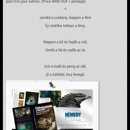
post it to your adress. (Price 4000 HUF + postage)
*
Lendül a csákány, koppan a fém
Éji sötétbe lobban a fény.
.
Roppan a kő és hajlik a rúd,
Omlik a fal és nyílik az út.
.
Szív a tüdő és peng az idő,
Jő a tuloldal, lesz levegő.