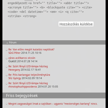
engedélyezett:
<a href="" title=""> <abbr title="">
<acronym title=""> <b> <blockquote cite=""> <cite>
<code> <del datetime=""> <em> <i> <q cite="">
<strike> <strong>
Fórum
Re: Van előre megírt kutatási naplótok?
Sűrű Péter
2014.11.25 10:16
záras acélkarcsi olcsón
Guest
2014.07.28 14:14
Re: Szórt fényű LED-lámpa házilag
Heeegany
2014.02.17 16:41
Re: Pilis barlangjai teljesítménytúra
Slíz György
2014.02.09 19:14
Re: Szórt fényű LED-lámpa házilag
rhinolophushipposideros
2014.01.20 15:05
Friss bejegyzések
Megint zagyvaságot írnak a sajtóban – ugyanis “mesterséges barlang” nincs.