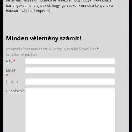
tartalmaz helyes útmutatást arra nézve, hogy hogyan kutassuk a
barlangokat, ne felejtsük el, hogy igen sokunk ennek a könyvnek a
hatására vált barlangásszá.
Minden vélemény számít!
Az email címet nem tesszük közzé.
A kötelező mezőket
*
karakterrel jelöljük.
Név
*
Email
*
Honlap
Hozzászólás