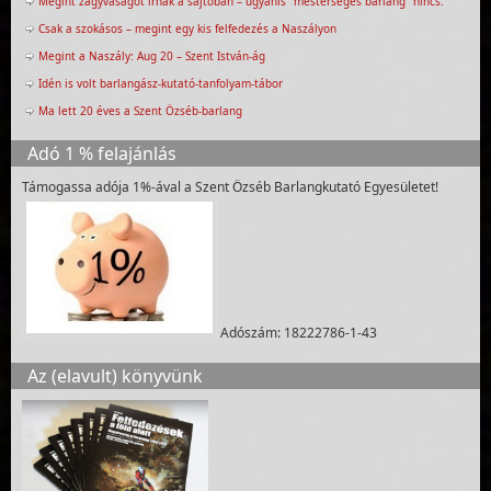
Megint zagyvaságot írnak a sajtóban – ugyanis “mesterséges barlang” nincs.
Csak a szokásos – megint egy kis felfedezés a Naszályon
Megint a Naszály: Aug 20 – Szent István-ág
Idén is volt barlangász-kutató-tanfolyam-tábor
Ma lett 20 éves a Szent Özséb-barlang
Adó 1 % felajánlás
Támogassa adója 1%-ával a Szent Özséb Barlangkutató Egyesületet!
Adószám: 18222786-1-43
Az (elavult) könyvünk