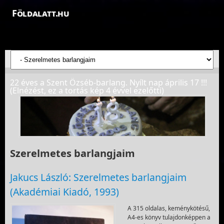
Földalatt.hu
Felfedezések a föld alatt - feltáró barlangkutatások
22 éves a Szent Özséb-barlang. Nyílt nap április 17 !!!
(Elnézést, ez a tortás kép 4 évvel ezelőtti)
Szerelmetes barlangjaim
Jakucs László: Szerelmetes barlangjaim
(Akadémiai Kiadó, 1993)
A 315 oldalas, keménykötésű,
A4-es könyv tulajdonképpen a