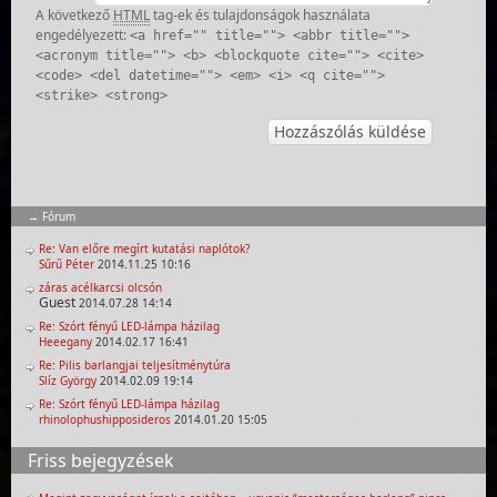
A következő
HTML
tag-ek és tulajdonságok használata
engedélyezett:
<a href="" title=""> <abbr title="">
<acronym title=""> <b> <blockquote cite=""> <cite>
<code> <del datetime=""> <em> <i> <q cite="">
<strike> <strong>
Fórum
Re: Van előre megírt kutatási naplótok?
Sűrű Péter
2014.11.25 10:16
záras acélkarcsi olcsón
Guest
2014.07.28 14:14
Re: Szórt fényű LED-lámpa házilag
Heeegany
2014.02.17 16:41
Re: Pilis barlangjai teljesítménytúra
Slíz György
2014.02.09 19:14
Re: Szórt fényű LED-lámpa házilag
rhinolophushipposideros
2014.01.20 15:05
Friss bejegyzések