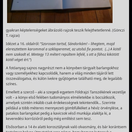
gyakran képtelenségeket ábrázoló rajzok teszik felejthetetlenné. (Gönczi
T. rajzai)
Idézet a 16. oldalról: “
Szorosan tartsd, Sándorkám! – lihegtem, majd
eleresztettem karommal a sziklaperemet, az utolsó fix pontot. (…) A kötél
nem szakadt el. Mintegy 13 métert repültem lefelé, s ott a fához kikötött
kötél véget ért
.
“)
A fotóanyag sajnos nagyrészt nem a könyvben tárgyalt barlangokhoz
vagy személyekhez kapcsolódik, hanem a világ minden tájáról lett
összeválogatva, és külön ívekre gyűjtögetve található meg, de legalább
színes.
Emellett a szerző – aki a szegedi egyetem Földrajzi Tanszékének vezetője
volt – a könyv első felében tudományos elméletekbe is bocsátkozik,
amelyek szintén inkább csak érdekességnek tekintendők… Szerinte
például a több méteres mennyezeti gömbfülkéket a hévíz örvénylése, a
patakos barlangokat pedig a kavicsok véső munkája alakítja ki, a
keveredési korrózióról pedig még említést sem tesz.
Elsősorban a 14 év alatti korosztálynak való olvasmány, és bár korántsem