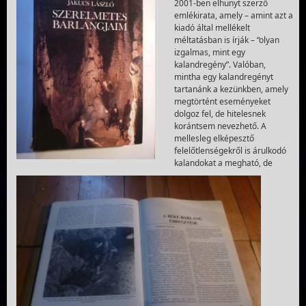
2001-ben elhunyt szerző
emlékirata, amely – amint azt a
kiadó által mellékelt
méltatásban is írják – “olyan
izgalmas, mint egy
kalandregény”. Valóban,
mintha egy kalandregényt
tartanánk a kezünkben, amely
megtörtént eseményeket
dolgoz fel, de hitelesnek
korántsem nevezhető. A
mellesleg elképesztő
felelőtlenségekről is árulkodó
kalandokat a megható, de