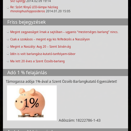
Slíz György
2014.02.09 19:14
Re: Szórt fényű LED-lámpa házilag
rhinolophushipposideros
2014.01.20 15:05
Friss bejegyzések
Megint zagyvaságot írnak a sajtóban – ugyanis “mesterséges barlang” nincs.
Csak a szokásos – megint egy kis felfedezés a Naszályon
Megint a Naszály: Aug 20 – Szent István-ág
Idén is volt barlangász-kutató-tanfolyam-tábor
Ma lett 20 éves a Szent Özséb-barlang
Adó 1 % felajánlás
Támogassa adója 1%-ával a Szent Özséb Barlangkutató Egyesületet!
Adószám: 18222786-1-43