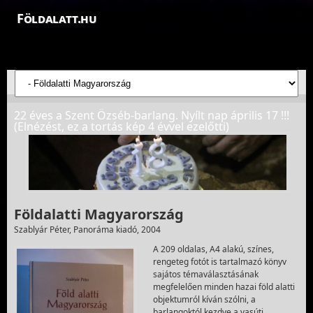
Földalatt.hu
Felfedezések a föld alatt - feltáró barlangkutatások
22 éves a Szent Özséb-barlang. Nyílt nap április 17 !!!
(Elnézést, ez a tortás kép 4 évvel ezelőtti)
Földalatti Magyarország
Szablyár Péter, Panoráma kiadó, 2004
A 209 oldalas, A4 alakú, színes,
rengeteg fotót is tartalmazó könyv
sajátos témaválasztásának
megfelelően minden hazai föld alatti
objektumról kíván szólni, a
barlangoktól kezdve a vasúti