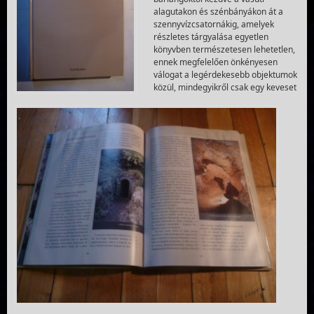
alagutakon és szénbányákon át a
szennyvízcsatornákig, amelyek
részletes tárgyalása egyetlen
könyvben természetesen lehetetlen,
ennek megfelelően önkényesen
válogat a legérdekesebb objektumok
közül, mindegyikről csak egy keveset