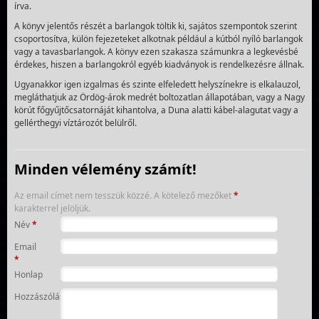
írva.
A könyv jelentős részét a barlangok töltik ki, sajátos szempontok szerint
csoportosítva, külön fejezeteket alkotnak például a kútból nyíló barlangok
vagy a tavasbarlangok. A könyv ezen szakasza számunkra a legkevésbé
érdekes, hiszen a barlangokról egyéb kiadványok is rendelkezésre állnak.
Ugyanakkor igen izgalmas és szinte elfeledett helyszínekre is elkalauzol,
megláthatjuk az Ördög-árok medrét boltozatlan állapotában, vagy a Nagy
körút főgyűjtőcsatornáját kihantolva, a Duna alatti kábel-alagutat vagy a
gellérthegyi víztározót belülről.
Minden vélemény számít!
Az email címet nem tesszük közzé.
A kötelező mezőket
*
karakterrel jelöljük.
Név
*
Email
*
Honlap
Hozzászólás