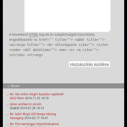
A következő
HTML
tag-ek és tulajdonságok használata
engedélyezett:
<a href="" title=""> <abbr title="">
<acronym title=""> <b> <blockquote cite=""> <cite>
<code> <del datetime=""> <em> <i> <q cite="">
<strike> <strong>
Fórum
Re: Van előre megírt kutatási naplótok?
Sűrű Péter
2014.11.25 10:16
záras acélkarcsi olcsón
Guest
2014.07.28 14:14
Re: Szórt fényű LED-lámpa házilag
Heeegany
2014.02.17 16:41
Re: Pilis barlangjai teljesítménytúra