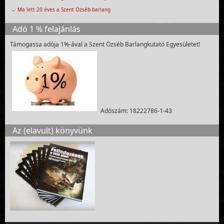
Ma lett 20 éves a Szent Özséb-barlang
Adó 1 % felajánlás
Támogassa adója 1%-ával a Szent Özséb Barlangkutató Egyesületet!
Adószám: 18222786-1-43
Az (elavult) könyvünk