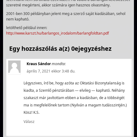
szeretné megérteni, akkor számára igen hasznos olvasmány.
2001-ben 300 példányban jelent meg a szerző saját kiadásában, sehol
nem kapható.
letölthető például innen:
http://www.karszt.hu/barlangos_irodalom/barlangfoldtan.pdf
Egy hozzászólás a(z) 0ejegyzéshez
Kraus Sándor
mondta:
április 7, 2021 ekkor 3:48 du.
Légyszives, írd be, hogy azóta az Oktatási Bizonytalanság is
kiadta, a Szemlő pénztárában — elvileg — kapható. Néhány
szakaszt már javítottam ebben a kiadásban, de a többségét
ma is megfelelőnek tartom (Nyilván a magam tudásszintjén.)
Kösz! K.S.
Válasz