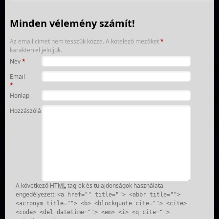
Minden vélemény számít!
Az email címet nem tesszük közzé.
A kötelező mezőket
*
karakterrel jelöljük.
Név
*
Email
*
Honlap
Hozzászólás
A következő
HTML
tag-ek és tulajdonságok használata
engedélyezett:
<a href="" title=""> <abbr title="">
<acronym title=""> <b> <blockquote cite=""> <cite>
<code> <del datetime=""> <em> <i> <q cite="">