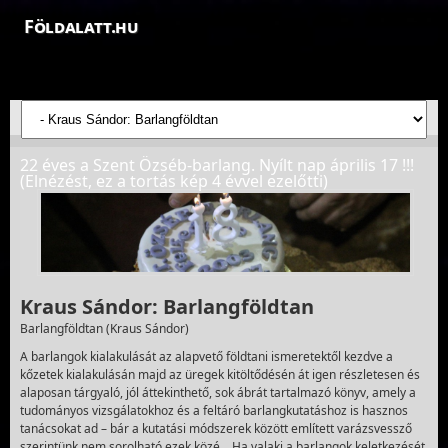
Földalatt.hu
Felfedezések a föld alatt - feltáró barlangkutatások
22 éves a Szent Özséb-barlang. Nyílt nap április 17 !!!
(Elnézést, ez a tortás kép 4 évvel ezelőtti)
Kraus Sándor: Barlangföldtan
Barlangföldtan (Kraus Sándor)
A barlangok kialakulását az alapvető földtani ismeretektől kezdve a
kőzetek kialakulásán majd az üregek kitöltődésén át igen részletesen és
alaposan tárgyaló, jól áttekinthető, sok ábrát tartalmazó könyv, amely a
tudományos vizsgálatokhoz és a feltáró barlangkutatáshoz is hasznos
tanácsokat ad – bár a kutatási módszerek között említett varázsvessző
szerintünk nem sorolható ezek közé… Ha valaki a barlangok keletkezését