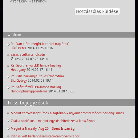
<strike> <strong>
Fórum
Re: Van előre megírt kutatási naplótok?
Sűrű Péter
2014.11.25 10:16
záras acélkarcsi olcsón
Guest
2014.07.28 14:14
Re: Szórt fényű LED-lámpa házilag
Heeegany
2014.02.17 16:41
Re: Pilis barlangjai teljesítménytúra
Slíz György
2014.02.09 19:14
Re: Szórt fényű LED-lámpa házilag
rhinolophushipposideros
2014.01.20 15:05
Friss bejegyzések
Megint zagyvaságot írnak a sajtóban – ugyanis “mesterséges barlang” nincs.
Csak a szokásos – megint egy kis felfedezés a Naszályon
Megint a Naszály: Aug 20 – Szent István-ág
Idén is volt barlangász-kutató-tanfolyam-tábor