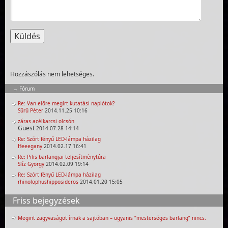
Hozzászólás nem lehetséges.
Fórum
Re: Van előre megírt kutatási naplótok?
Sűrű Péter
2014.11.25 10:16
záras acélkarcsi olcsón
Guest
2014.07.28 14:14
Re: Szórt fényű LED-lámpa házilag
Heeegany
2014.02.17 16:41
Re: Pilis barlangjai teljesítménytúra
Slíz György
2014.02.09 19:14
Re: Szórt fényű LED-lámpa házilag
rhinolophushipposideros
2014.01.20 15:05
Friss bejegyzések
Megint zagyvaságot írnak a sajtóban – ugyanis “mesterséges barlang” nincs.