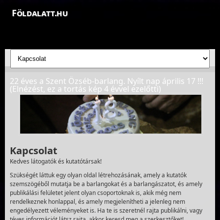
Földalatt.hu
Felfedezések a föld alatt - feltáró barlangkutatások
22 éves a Szent Özséb-barlang. Nyílt nap április 17 !!!
(Elnézést, ez a tortás kép 4 évvel ezelőtti)
Kapcsolat
Kedves látogatók és kutatótársak!
Szükségét láttuk egy olyan oldal létrehozásának, amely a kutatók
szemszögéből mutatja be a barlangokat és a barlangászatot, és amely
publikálási felületet jelent olyan csoportoknak is, akik még nem
rendelkeznek honlappal, és amely megjelenítheti a jelenleg nem
engedélyezett véleményeket is. Ha te is szeretnél rajta publikálni, vagy
téves információt látsz rajta, akkor keresd meg a szerkesztőket!