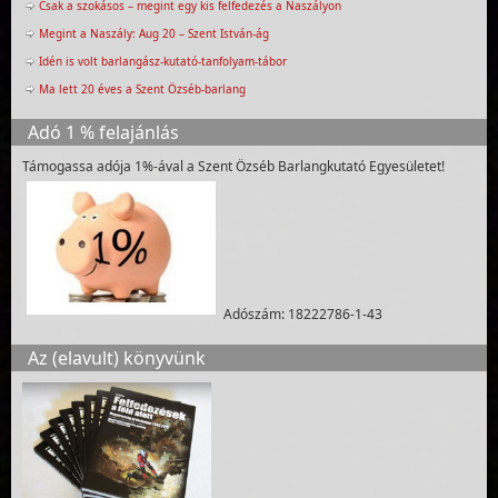
Csak a szokásos – megint egy kis felfedezés a Naszályon
Megint a Naszály: Aug 20 – Szent István-ág
Idén is volt barlangász-kutató-tanfolyam-tábor
Ma lett 20 éves a Szent Özséb-barlang
Adó 1 % felajánlás
Támogassa adója 1%-ával a Szent Özséb Barlangkutató Egyesületet!
Adószám: 18222786-1-43
Az (elavult) könyvünk