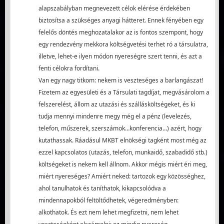
alapszabályban megnevezett célok elérése érdekében
biztosítsa a szükséges anyagi hátteret. Ennek fényében egy
felelős döntés meghozatalakor az is fontos szempont, hogy
egy rendezvény mekkora költségvetési terhet ró a társulatra,
illetve, lehet-e ilyen módon nyereségre szert tenni, és azt a
fenti célokra fordítani.
Van egy nagy titkom: nekem is veszteséges a barlangászat!
Fizetem az egyesületi és a Társulati tagdíjat, megvásárolom a
felszerelést, állom az utazási és szállásköltségeket, és ki
tudja mennyi mindenre megy még el a pénz (levelezés,
telefon, műszerek, szerszámok…konferencia…) azért, hogy
kutathassak. Ráadásul MKBT elnökségi tagként most még az
ezzel kapcsolatos (utazás, telefon, munkaidő, szabadidő stb.)
költségeket is nekem kell állnom. Akkor mégis miért éri meg,
miért nyereséges? Amiért neked: tartozok egy közösséghez,
ahol tanulhatok és taníthatok, kikapcsolódva a
mindennapokból feltöltődhetek, végeredményben:
alkothatok. És ezt nem lehet megfizetni, nem lehet