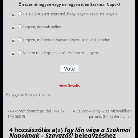
Ön szerint legyen vagy ne legyen idén Szakmai Napok?
Ha a Fizikus azt szeretné, hogy legyen; akkor ne legyen!
Legyen, de csak online
Legyen, méghozzá hagyományos "jelenléti" módon
Nekem mindegy, csak sör és koncert legyen.
View Results
Könyvjelzőkhöz
permalink
.
«
Rekordot döntött az idei 1%-unk:
A Szurdok-völgyi-2.sz. víznyelőben
194 000 Ft
jártunk. (Képgalériával)
»
4 hozzászólás a(z)
Így lőn vége a Szakmai
Napoknak – Szavazás!
bejegyzéshez