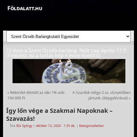
Földalatt.hu
Felfedezések a föld alatt - feltáró barlangkutatások
22 éves a Szent Özséb-barlang. Nyílt nap április 17 !!!
(Elnézést, ez a tortás kép 4 évvel ezelőtti)
«
Rekordot döntött az idei 1%-unk:
A Szurdok-völgyi-2.sz. víznyelőben
194 000 Ft
jártunk. (Képgalériával)
»
Így lőn vége a Szakmai Napoknak –
Szavazás!
Írta
Slíz György
|
október 13, 2020
- 1:35 de.
|
Kategorizálatlan