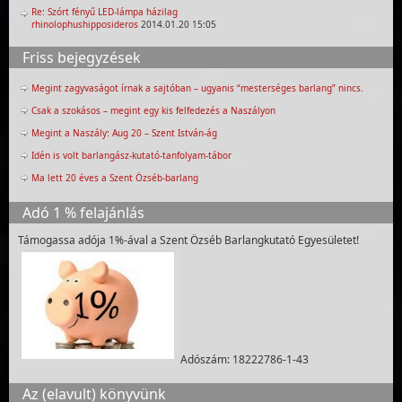
Re: Szórt fényű LED-lámpa házilag
rhinolophushipposideros
2014.01.20 15:05
Friss bejegyzések
Megint zagyvaságot írnak a sajtóban – ugyanis “mesterséges barlang” nincs.
Csak a szokásos – megint egy kis felfedezés a Naszályon
Megint a Naszály: Aug 20 – Szent István-ág
Idén is volt barlangász-kutató-tanfolyam-tábor
Ma lett 20 éves a Szent Özséb-barlang
Adó 1 % felajánlás
Támogassa adója 1%-ával a Szent Özséb Barlangkutató Egyesületet!
Adószám: 18222786-1-43
Az (elavult) könyvünk