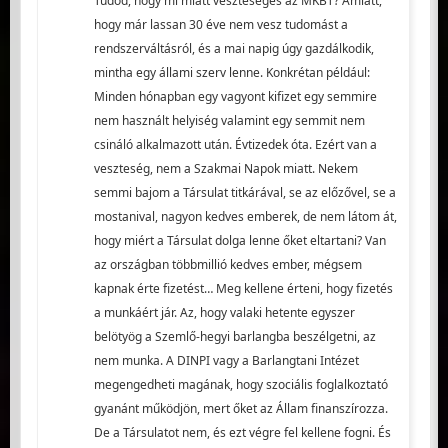
Tudod, hogy mi miatt veszteséges az MKBT? Amiatt,
hogy már lassan 30 éve nem vesz tudomást a
rendszerváltásról, és a mai napig úgy gazdálkodik,
mintha egy állami szerv lenne. Konkrétan például:
Minden hónapban egy vagyont kifizet egy semmire
nem használt helyiség valamint egy semmit nem
csináló alkalmazott után. Évtizedek óta. Ezért van a
veszteség, nem a Szakmai Napok miatt. Nekem
semmi bajom a Társulat titkárával, se az előzővel, se a
mostanival, nagyon kedves emberek, de nem látom át,
hogy miért a Társulat dolga lenne őket eltartani? Van
az országban többmillió kedves ember, mégsem
kapnak érte fizetést… Meg kellene érteni, hogy fizetés
a munkáért jár. Az, hogy valaki hetente egyszer
belötyög a Szemlő-hegyi barlangba beszélgetni, az
nem munka. A DINPI vagy a Barlangtani Intézet
megengedheti magának, hogy szociális foglalkoztató
gyanánt működjön, mert őket az Állam finanszírozza.
De a Társulatot nem, és ezt végre fel kellene fogni. És