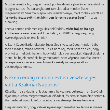
Most érkezett a hír, hogy elmarad, pontosabban a jövő évre halasztódik a
Magyar Karszt- és Barlangkutató Társulatnak a minden ősszel
megrendezett Szakmai Napok nevű rendezvénye, mert többek között az
“a kevés résztvevő miatt könnyen lehetne veszteséges”
– írta az
elnökség.
Ezen a ponton érdemes egy kicsit eltűnődni.
Miért baj az, ha egy
konferencia veszteséges?
Egyáltalán, az MKBT az egy cég, hogy
nyereségesnek kellene lennie?
A Szent Özséb Barlangkutató Egyesület is veszteséges, minden évben
több a kiadás, mint a bevétel. De ez nem baj, mert nem az a cél, hogy
profitot termeljünk, hanem, hogy feltárjuk a barlangokat. Képzeljük el, mi
lenne, ha bejelentenénk, hogy mostantól nem végzünk kutatást, mert a
térképezési és lezárási megbízások csekély összege miatt az
veszteséges lenne…
Nekem eddig minden évben veszteséges
volt a Szakmai Napok is!
Készültem az előadásra, leutaztam a helyszínre, befizettem a részvételi
díjat, majd utána megtartottam az előadást, és nem kaptam érte semmit.
Ha mérleget vonunk, akkor színtiszta veszteséget termeltem vele.
Elég visszatetsző, hogy valakik nyereséget szeretnének termelni mások