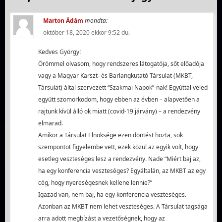
Marton Ádám
mondta:
október 18, 2020 ekkor 9:52 du.
Kedves György!
Örömmel olvasom, hogy rendszeres látogatója, sőt előadója
vagy a Magyar Karszt- és Barlangkutató Társulat (MKBT,
Társulat) által szervezett “Szakmai Napok”-nak! Egyúttal veled
együtt szomorkodom, hogy ebben az évben – alapvetően a
rajtunk kívül álló ok miatt (covid-19 járvány) – a rendezvény
elmarad.
Amikor a Társulat Elnöksége ezen döntést hozta, sok
szempontot figyelembe vett, ezek közül az egyik volt, hogy
esetleg veszteséges lesz a rendezvény. Nade “Miért baj az,
ha egy konferencia veszteséges? Egyáltalán, az MKBT az egy
cég, hogy nyereségesnek kellene lennie?”
Igazad van, nem baj, ha egy konferencia veszteséges.
Azonban az MKBT nem lehet veszteséges. A Társulat tagsága
arra adott megbízást a vezetőségnek, hogy az