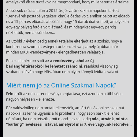
amelyekről ők se tudták volna megmondani, hogy mi lehetett az értelme.
A csúcsok csúcsa talán a 2015-ös jósvafői szakmai napokon tartott
“Denevérek postabélyegeken” című előadás volt, amikor bejött az előadó,
és a 15 perces előadás abból állt, hogy 15 darab diát vetített, amelyeken
egy-egy bélyeg fotója volt látható, és mindegyiket egy-egy percig
nézhettük, néma csöndben…
Az utóbbi 7 évben pedig ennek tetejébe elterjedt az a szokás, hogy a
konferencia szombat estéjén rockkoncert van, amely újabban már
minden MKBT-rendezvénynek elengedhetetlen velejárója.
Ennek ellenére
ez volt az a rendezvény, ahol az új
barlangfeltárásokról be lehetett számolni
, ráadásul viszonylag
szabadon, lévén hogy élőszóban nem olyan könnyű letiltani valakit.
Miért nem jó az Online Szakmai Napok?
Felmerült az online rendezvény megtartása, ezt azonban a többség –
nagyon helyesen – ellenezte.
Bár valószínűleg nem amiatt ellenezték, amiért én. Az online szakmai
napokkal az lenne ugyanis a fő probléma, hogy azon bárkit le lehet
némítani, ha nem tetszik, amit mond – ezzel pedig
oda jutnánk, mint a
“barlang” levelezési listával, amelyről már 7. éve vagyunk letörölve…