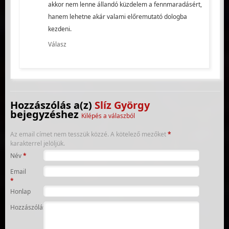
akkor nem lenne állandó küzdelem a fennmaradásért,
hanem lehetne akár valami előremutató dologba
kezdeni.
Válasz
Hozzászólás a(z)
Slíz György
bejegyzéshez
Kilépés a válaszból
Az email címet nem tesszük közzé.
A kötelező mezőket
*
karakterrel jelöljük.
Név
*
Email
*
Honlap
Hozzászólás