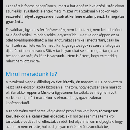
Ezt azért is fontos hangsúlyozni, mert a barlangász levelezési listán olyan
szürreális javaslatok jelentek meg, miszerint a Szakmai Napokon való
részvétel helyett egyszerűen csak át kellene utalni pénzt, támogatás
gyanánt.
..
És valóban, így nincs fertőzésveszély, nem kell utazni, nem kell bíbelődni
az előadásokkal, minden sokkal egyszerűbb… De tulajdonképpen ez az
ötlet továbbgondolható: a barlangtúrákat sem kell megtartani, csak be
kell fizetni az illetékes Nemzeti Park Igazgatóságok részére a látogatási
díjat, és otthon maradni. Sőt. A tanfolyamokat se kell megtartani, csak
beszedni az árát, és kész is vagyunk… Nem is értem, hogy erre eddig
miért nem jöttünk rá?
Miről maradunk le?
A “Szakmai Napok” állítólag
26 éve létezik
, én magam 2001-ben vettem
részt rajta először, azóta biztosan állíthatom, hogy egyszer sem maradt
el. Bár akkor éppen a Miskolci Egyetemen tartották, és még nem volt
rockkoncert, azért már akkor is elmaradt egy igazi szakmai
konferenciától.
A rendezvény történetét végigkísérő probléma volt, hogy
tömegesen
kerültek oda alkalmatlan előadók
, akik hol teljesen más témákról
tartottak előadást, hol elhúzták az időt, hol olyan halkan motyogtak, hogy
azt senki nem értette, hol pedig olyan mérésekről számoltak be,