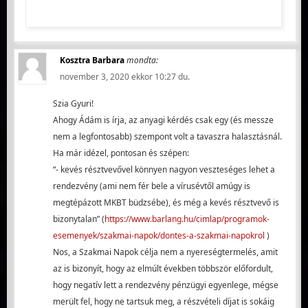
Kosztra Barbara
mondta:
november 3, 2020 ekkor 10:27 du.
Szia Gyuri!
Ahogy Ádám is írja, az anyagi kérdés csak egy (és messze
nem a legfontosabb) szempont volt a tavaszra halasztásnál.
Ha már idézel, pontosan és szépen:
“- kevés résztvevővel könnyen nagyon veszteséges lehet a
rendezvény (ami nem fér bele a vírusévtől amúgy is
megtépázott MKBT büdzsébe), és még a kevés résztvevő is
bizonytalan” (
https://www.barlang.hu/cimlap/programok-
esemenyek/szakmai-napok/dontes-a-szakmai-napokrol
)
Nos, a Szakmai Napok célja nem a nyereségtermelés, amit
az is bizonyít, hogy az elmúlt években többször előfordult,
hogy negatív lett a rendezvény pénzügyi egyenlege, mégse
merült fel, hogy ne tartsuk meg, a részvételi díjat is sokáig