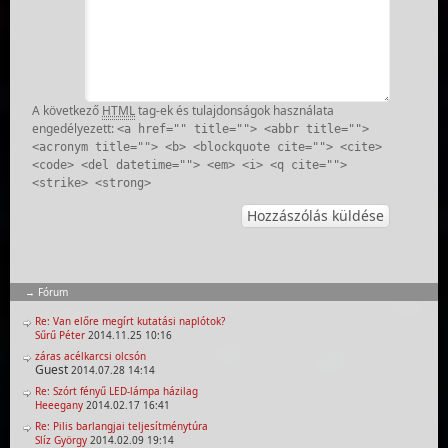
A következő
HTML
tag-ek és tulajdonságok használata
engedélyezett:
<a href="" title=""> <abbr title="">
<acronym title=""> <b> <blockquote cite=""> <cite>
<code> <del datetime=""> <em> <i> <q cite="">
<strike> <strong>
Fórum
Re: Van előre megírt kutatási naplótok?
Sűrű Péter
2014.11.25 10:16
záras acélkarcsi olcsón
Guest
2014.07.28 14:14
Re: Szórt fényű LED-lámpa házilag
Heeegany
2014.02.17 16:41
Re: Pilis barlangjai teljesítménytúra
Slíz György
2014.02.09 19:14