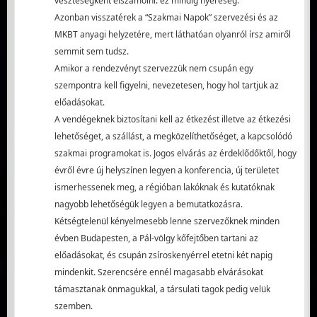
veszteségként elszámolni: ez mindig nyereség.
Azonban visszatérek a “Szakmai Napok” szervezési és az
MKBT anyagi helyzetére, mert láthatóan olyanról írsz amiről
semmit sem tudsz.
Amikor a rendezvényt szervezzük nem csupán egy
szempontra kell figyelni, nevezetesen, hogy hol tartjuk az
előadásokat.
A vendégeknek biztosítani kell az étkezést illetve az étkezési
lehetőséget, a szállást, a megközelíthetőséget, a kapcsolódó
szakmai programokat is. Jogos elvárás az érdeklődőktől, hogy
évről évre új helyszínen legyen a konferencia, új területet
ismerhessenek meg, a régióban lakóknak és kutatóknak
nagyobb lehetőségük legyen a bemutatkozásra.
Kétségtelenül kényelmesebb lenne szervezőknek minden
évben Budapesten, a Pál-völgy kőfejtőben tartani az
előadásokat, és csupán zsíroskenyérrel etetni két napig
mindenkit. Szerencsére ennél magasabb elvárásokat
támasztanak önmagukkal, a társulati tagok pedig velük
szemben.