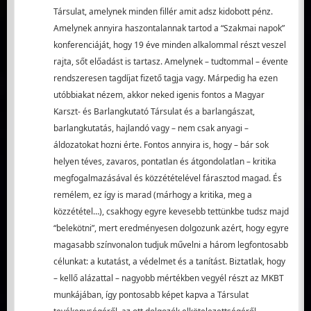
Társulat, amelynek minden fillér amit adsz kidobott pénz.
Amelynek annyira haszontalannak tartod a “Szakmai napok”
konferenciáját, hogy 19 éve minden alkalommal részt veszel
rajta, sőt előadást is tartasz. Amelynek – tudtommal – évente
rendszeresen tagdíjat fizető tagja vagy. Márpedig ha ezen
utóbbiakat nézem, akkor neked igenis fontos a Magyar
Karszt- és Barlangkutató Társulat és a barlangászat,
barlangkutatás, hajlandó vagy – nem csak anyagi –
áldozatokat hozni érte. Fontos annyira is, hogy – bár sok
helyen téves, zavaros, pontatlan és átgondolatlan – kritika
megfogalmazásával és közzétételével fárasztod magad. És
remélem, ez így is marad (márhogy a kritika, meg a
közzététel…), csakhogy egyre kevesebb tettünkbe tudsz majd
“belekötni”, mert eredményesen dolgozunk azért, hogy egyre
magasabb színvonalon tudjuk művelni a három legfontosabb
célunkat: a kutatást, a védelmet és a tanítást. Biztatlak, hogy
– kellő alázattal – nagyobb mértékben vegyél részt az MKBT
munkájában, így pontosabb képet kapva a Társulat