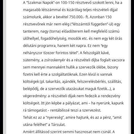
A “Szakmai Napok”-on 100-150 résztvevő szokott lenni, ha a
magasabb létszámmal és kizárólag teljes részvételi díjjal
számolunk, akkor a bevétel 750.000.- ft. Azonban 150
résztvevőnek már nem elég (“létszámtól független”-ül) egy
tanterem, nagy (torna) előadóterem kell megfelelő számú
ülőhellyel, fogadóhelyiség, mosdók etc. és nem egy két órás
délutáni programra, hanem két napra. Ez nem “egy
néhányszor tízezer forintos tétel”. A felszolgált kávé,
sütemény, a zsíroskenyér és a részvételi díjba foglalt vacsora
sem mennyei mannaként hullik a szervezők ölébe, bizony
fizetni kell érte a szolgáltatóknak. Ezen kívül is vannak
költségek (pl. takarítás, ajándék, felszerelésbérlés, szállítás,
belépődíj, de a szervezők utazásukat maguk fizetik…), a
végeredmény: a részvételi díjak nem fedezik a rendezvény
költségeit. Itt jön képbe a pályázat, ami – ha nyerünk, kapunk
rá támogatást – rentábilissé teszi a szervezést.
Tehát ez az a “nyereség”, amire hajtunk, és az a pénz, “amit
utána felélhet” a Társulat.
Amiért állításod szerint semmi hasznosat nem csinál. A