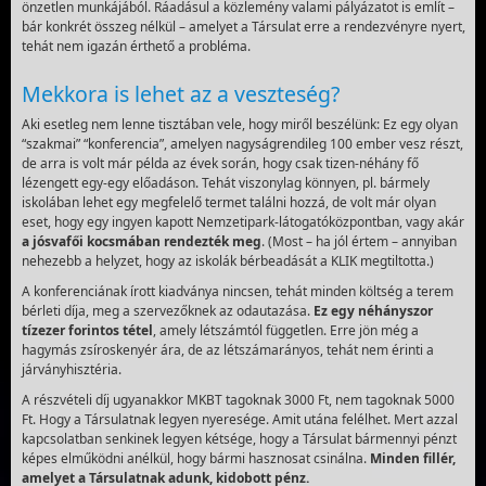
önzetlen munkájából. Ráadásul a közlemény valami pályázatot is említ –
bár konkrét összeg nélkül – amelyet a Társulat erre a rendezvényre nyert,
tehát nem igazán érthető a probléma.
Mekkora is lehet az a veszteség?
Aki esetleg nem lenne tisztában vele, hogy miről beszélünk: Ez egy olyan
“szakmai” “konferencia”, amelyen nagyságrendileg 100 ember vesz részt,
de arra is volt már példa az évek során, hogy csak tizen-néhány fő
lézengett egy-egy előadáson. Tehát viszonylag könnyen, pl. bármely
iskolában lehet egy megfelelő termet találni hozzá, de volt már olyan
eset, hogy egy ingyen kapott Nemzetipark-látogatóközpontban, vagy akár
a jósvafői kocsmában rendezték meg
. (Most – ha jól értem – annyiban
nehezebb a helyzet, hogy az iskolák bérbeadását a KLIK megtiltotta.)
A konferenciának írott kiadványa nincsen, tehát minden költség a terem
bérleti díja, meg a szervezőknek az odautazása.
Ez egy néhányszor
tízezer forintos tétel
, amely létszámtól független. Erre jön még a
hagymás zsíroskenyér ára, de az létszámarányos, tehát nem érinti a
járványhisztéria.
A részvételi díj ugyanakkor MKBT tagoknak 3000 Ft, nem tagoknak 5000
Ft. Hogy a Társulatnak legyen nyeresége. Amit utána felélhet. Mert azzal
kapcsolatban senkinek legyen kétsége, hogy a Társulat bármennyi pénzt
képes elműködni anélkül, hogy bármi hasznosat csinálna.
Minden fillér,
amelyet a Társulatnak adunk, kidobott pénz.