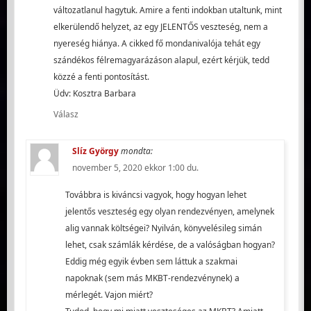
változatlanul hagytuk. Amire a fenti indokban utaltunk, mint
elkerülendő helyzet, az egy JELENTŐS veszteség, nem a
nyereség hiánya. A cikked fő mondanivalója tehát egy
szándékos félremagyarázáson alapul, ezért kérjük, tedd
közzé a fenti pontosítást.
Üdv: Kosztra Barbara
Válasz
Slíz György
mondta:
november 5, 2020 ekkor 1:00 du.
Továbbra is kiváncsi vagyok, hogy hogyan lehet
jelentős veszteség egy olyan rendezvényen, amelynek
alig vannak költségei? Nyilván, könyvelésileg simán
lehet, csak számlák kérdése, de a valóságban hogyan?
Eddig még egyik évben sem láttuk a szakmai
napoknak (sem más MKBT-rendezvénynek) a
mérlegét. Vajon miért?