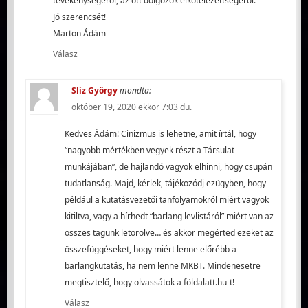
tevékenységéről, az ott dolgozók elkötelezettségéről.
Jó szerencsét!
Marton Ádám
Válasz
Slíz György
mondta:
október 19, 2020 ekkor 7:03 du.
Kedves Ádám! Cinizmus is lehetne, amit írtál, hogy
“nagyobb mértékben vegyek részt a Társulat
munkájában”, de hajlandó vagyok elhinni, hogy csupán
tudatlanság. Majd, kérlek, tájékozódj ezügyben, hogy
például a kutatásvezetői tanfolyamokról miért vagyok
kitiltva, vagy a hírhedt “barlang levlistáról” miért van az
összes tagunk letörölve… és akkor megérted ezeket az
összefüggéseket, hogy miért lenne előrébb a
barlangkutatás, ha nem lenne MKBT. Mindenesetre
megtisztelő, hogy olvassátok a földalatt.hu-t!
Válasz