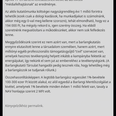
“médiafelhajtásnak” az eredménye.
Az aktív kutatómunka költségei nagyságrendileg évi 1 millió forintra
tehetők (ezek csak a dologi kiadások, ha munkadíjakat is számolnánk,
akkor még egy 0-val meg kellene szorozni), tehát elmondható, hogy ez a
194 000 Ft, ha mégoly rekord is, igen szerény összeg. Ha ebből
szeretnénk megvalósítani a működésünket, akkor nem sok felfedezés
lenne.
Meggyőződésünk szerint ez nem azért van, mert a barlangkutatás
ennyire elutasított lenne a társadalom szemében, hanem azért, mert
milliónyi egyéb professzionális támogatásgyűjtő “civil” szervezet van,
amelyek hasznos tevékenység helyett inkább a kampányba fektetik az
energiájukat, így nekünk el sem jut az emberekhez a tevékenységünk. (A
Barlangkutató Társulat hangadói pedig tesznek róla, hogy lehetőleg még
a barlangászok se tudjanak rólunk.)
Összehasonlításképpen: A legtöbb barlangász egyesület 1%-bevétele
100-300 ezer Ft között alakul, ez alól egyedül a Barlangi Mentőszolgálat a
kivétel, amelynek 1% bevétele minden évben 1 millió felett van, tavaly a
NAV honlapja szerint 2 MFt volt.
Könyvjelzőkhöz
permalink
.