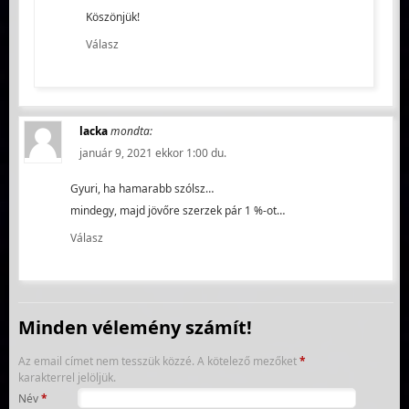
Köszönjük!
Válasz
lacka
mondta:
január 9, 2021 ekkor 1:00 du.
Gyuri, ha hamarabb szólsz…
mindegy, majd jövőre szerzek pár 1 %-ot…
Válasz
Minden vélemény számít!
Az email címet nem tesszük közzé.
A kötelező mezőket
*
karakterrel jelöljük.
Név
*