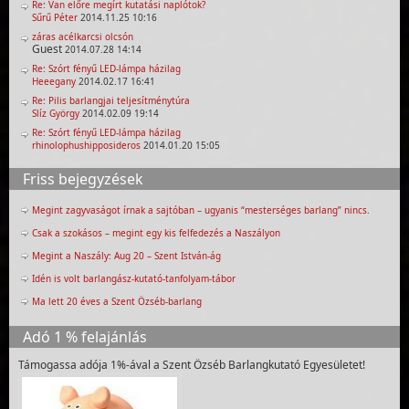
Re: Van előre megírt kutatási naplótok?
Sűrű Péter
2014.11.25 10:16
záras acélkarcsi olcsón
Guest
2014.07.28 14:14
Re: Szórt fényű LED-lámpa házilag
Heeegany
2014.02.17 16:41
Re: Pilis barlangjai teljesítménytúra
Slíz György
2014.02.09 19:14
Re: Szórt fényű LED-lámpa házilag
rhinolophushipposideros
2014.01.20 15:05
Friss bejegyzések
Megint zagyvaságot írnak a sajtóban – ugyanis “mesterséges barlang” nincs.
Csak a szokásos – megint egy kis felfedezés a Naszályon
Megint a Naszály: Aug 20 – Szent István-ág
Idén is volt barlangász-kutató-tanfolyam-tábor
Ma lett 20 éves a Szent Özséb-barlang
Adó 1 % felajánlás
Támogassa adója 1%-ával a Szent Özséb Barlangkutató Egyesületet!