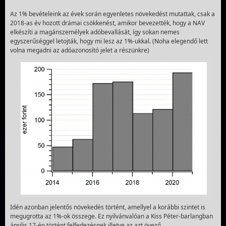
Az 1% bevételeink az évek során egyenletes növekedést mutattak, csak a
2018-as év hozott drámai csökkenést, amikor bevezették, hogy a NAV
elkészíti a magánszemélyek adóbevallását, így sokan nemes
egyszerűséggel letojták, hogy mi lesz az 1%-ukkal. (Noha elegendő lett
volna megadni az adóazonosító jelet a részünkre)
Idén azonban jelentős növekedés történt, amellyel a korábbi szintet is
megugrotta az 1%-ok összege. Ez nyilvánvalóan a Kiss Péter-barlangban
április 17-én történt felfedezésnek illetve az azt övező