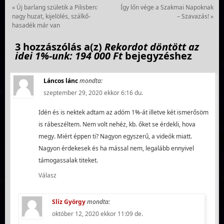
«
Új barlang születik a Pilisben:
Így lőn vége a Szakmai Napoknak
nagy huzat, kijelölés, szálkő-
– Szavazás!
»
hasadék már van
3 hozzászólás a(z)
Rekordot döntött az
idei 1%-unk: 194 000 Ft
bejegyzéshez
Láncos lánc
mondta:
szeptember 29, 2020 ekkor 6:16 du.
Idén és is nektek adtam az adóm 1%-át illetve két ismerősöm
is rábeszéltem. Nem volt nehéz, kb. őket se érdekli, hova
megy. Miért éppen ti? Nagyon egyszerű, a videók miatt.
Nagyon érdekesek és ha mással nem, legalább ennyivel
támogassalak titeket.
Válasz
Slíz György
mondta:
október 12, 2020 ekkor 11:09 de.