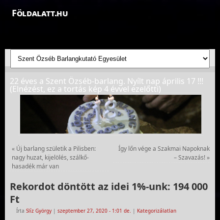
Földalatt.hu
Felfedezések a föld alatt - feltáró barlangkutatások
22 éves a Szent Özséb-barlang. Nyílt nap április 17 !!!
(Elnézést, ez a tortás kép 4 évvel ezelőtti)
«
Új barlang születik a Pilisben:
Így lőn vége a Szakmai Napoknak
nagy huzat, kijelölés, szálkő-
– Szavazás!
»
hasadék már van
Rekordot döntött az idei 1%-unk: 194 000
Ft
Írta
Slíz György
|
szeptember 27, 2020
- 1:01 de.
|
Kategorizálatlan