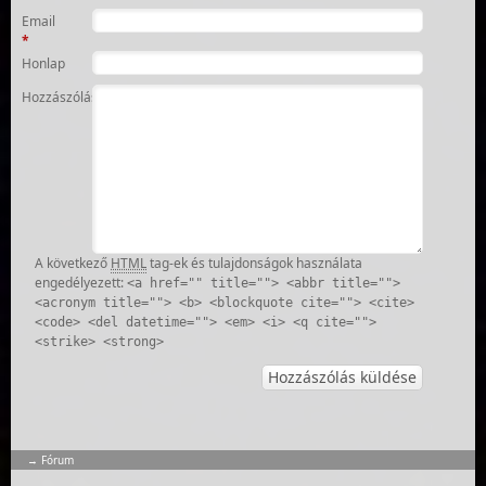
Email
*
Honlap
Hozzászólás
A következő
HTML
tag-ek és tulajdonságok használata
engedélyezett:
<a href="" title=""> <abbr title="">
<acronym title=""> <b> <blockquote cite=""> <cite>
<code> <del datetime=""> <em> <i> <q cite="">
<strike> <strong>
Fórum