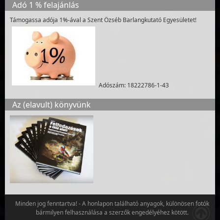
Adó 1 % felajánlás
Támogassa adója 1%-ával a Szent Özséb Barlangkutató Egyesületet!
Adószám: 18222786-1-43
Az (elavult) könyvünk
Minden jog fenntartva! - A honlapon található anyagok, különösen fotók
bármilyen felhasználása a szerzők engedélyéhez kötött.