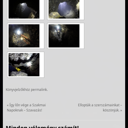
Könyvjelzőkhöz
permalink
.
«
Így lőn vége a Szakmai
Ellopták a szerszámainkat –
Napoknak – Szavazás!
köszönjük.
»
Minden vélemény számít!