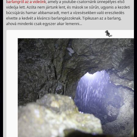
barlangról az a videónk,
amely a youtube-csatornánk ünnepélyes első
videója lett. Azóta nem jártunk lent, és mások se sűrűn, ugyanis a kezdeti
búcsújárás hamar abbamaradt, mert a vízesésekben való ereszkedés
elvette a kedvét a kíváncsi barlangászoknak. Tipikusan az a barlang,
ahová mindenki csak egyszer akar lemenni…