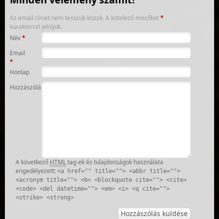
Az email címet nem tesszük közzé.
A kötelező mezőket
*
karakterrel jelöljük.
Név
*
Email
*
Honlap
Hozzászólás
A következő
HTML
tag-ek és tulajdonságok használata
engedélyezett:
<a href="" title=""> <abbr title="">
<acronym title=""> <b> <blockquote cite=""> <cite>
<code> <del datetime=""> <em> <i> <q cite="">
<strike> <strong>