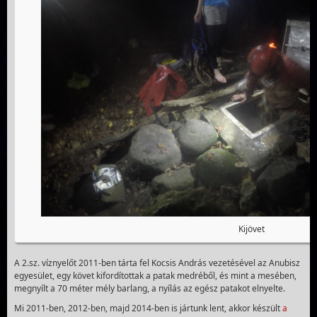
Kijövet
A 2.sz. víznyelőt 2011-ben tárta fel Kocsis András vezetésével az Anubisz
egyesület, egy követ kifordítottak a patak medréből, és mint a mesében,
megnyílt a 70 méter mély barlang, a nyílás az egész patakot elnyelte.
Mi 2011-ben, 2012-ben, majd 2014-ben is jártunk lent, akkor készült
a