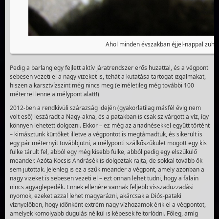
Ahol minden évszakban éjjel-nappal zuhog
Pedig a barlang egy fejlett aktív járatrendszer erős huzattal, és a végpont
sebesen vezeti el a nagy vizeket is, tehát a kutatása tartogat izgalmakat,
hiszen a karsztvízszint még nincs meg (elméletileg még további 100
méterrel lenne a mélypont alatt!)
2012-ben a rendkívüli szárazság idején (gyakorlatilag másfél évig nem
volt eső) leszáradt a Nagy-akna, és a patakban is csak szivárgott a víz, így
könnyen lehetett dolgozni. Ekkor – ez még az ariadnésekkel együtt történt
– kimásztunk kürtőket illetve a végpontot is megtámadtuk, és sikerült is
egy pár méternyit továbbjutni, a mélyponti szálkőszűkület mögött egy kis
fülke tárult fel, abból egy még kisebb fülke, abból pedig egy elszűkülő
meander. Azóta Kocsis Andrásék is dolgoztak rajta, de sokkal tovább ők
sem jutottak. Jelenleg is ez a szűk meander a végpont, amely azonban a
nagy vizeket is sebesen vezeti el – ezt onnan lehet tudni, hogy a falain
nincs agyaglepedék. Ennek ellenére vannak feljebb visszaduzzadási
nyomok, ezeket azzal lehet magyarázni, akárcsak a Diós-pataki
víznyelőben, hogy időnként extrém nagy vízhozamok érik el a végpontot,
amelyek komolyabb dugulás nélkül is képesek feltorlódni. Főleg, amíg