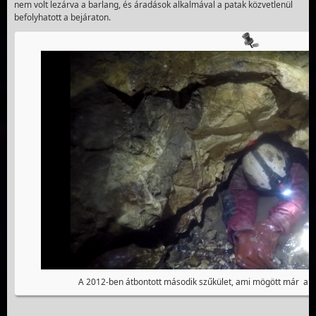
nem volt lezárva a barlang, és áradások alkalmával a patak közvetlenül
befolyhatott a bejáraton.
A 2012-ben átbontott második szűkület, ami mögött már a l