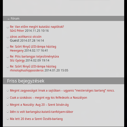
Fórum
Re: Van előre megírt kutatási naplótok?
Sűrű Péter
2014.11.25 10:16
záras acélkarcsi olcsón
Guest
2014.07.28 14:14
Re: Szórt fényű LED-lámpa házilag
Heeegany
2014.02.17 16:41
Re: Pilis barlangjai teljesítménytúra
Slíz György
2014.02.09 19:14
Re: Szórt fényű LED-lámpa házilag
rhinolophushipposideros
2014.01.20 15:05
Friss bejegyzések
Megint zagyvaságot írnak a sajtóban – ugyanis “mesterséges barlang” nincs.
Csak a szokásos – megint egy kis felfedezés a Naszályon
Megint a Naszály: Aug 20 – Szent István-ág
Idén is volt barlangász-kutató-tanfolyam-tábor
Ma lett 20 éves a Szent Özséb-barlang