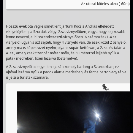
Az utolsó köteles akna (-60m)
Hosszú évek óta végre ismét lent jártunk Kocsis András elfeledett
víznyelőjében, a Szurdok-völgyi 2.sz. víznyelőben, vagy ahogy logikusabb
lenne nevezni, a Pilisszentkereszti-víznyelőben. A számozás (1-4 sz.
víznyelő) ugyanis azt sejteti, hogy 4 víznyelő van, de ezek közül 2 ősnyelő,
amely ma is képes vizet nyelni, olyan csupán kettő van, a 2. sz. és talán a
4. sz., amely csak tizenpár méter mély, és 50 méterrel lejjebb nyílik a
patak medrében, fixen lezárva (betemetve).
A 2. sz. víznyelő az egyetlen igazán komoly barlang a Szurdokban, ez
ajtóval lezárva nyílik a padok alatt a mederben, és fent a parton egy tábla
is jelzi a turisták számára.