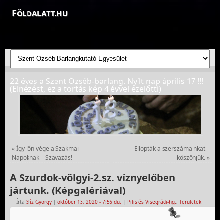
Földalatt.hu
Felfedezések a föld alatt - feltáró barlangkutatások
22 éves a Szent Özséb-barlang. Nyílt nap április 17 !!!
(Elnézést, ez a tortás kép 4 évvel ezelőtti)
«
Így lőn vége a Szakmai
Ellopták a szerszámainkat –
Napoknak – Szavazás!
köszönjük.
»
A Szurdok-völgyi-2.sz. víznyelőben
jártunk. (Képgalériával)
Írta
Slíz György
|
október 13, 2020
- 7:56 du.
|
Pilis és Visegrádi-hg.
,
Területek