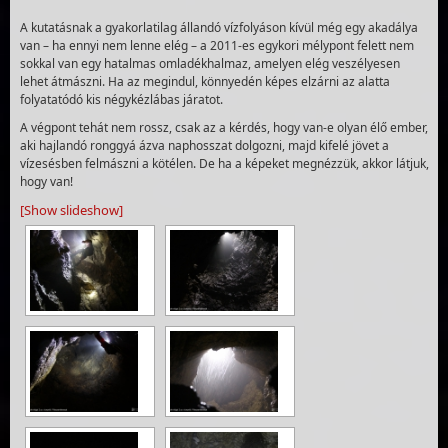
A kutatásnak a gyakorlatilag állandó vízfolyáson kívül még egy akadálya
van – ha ennyi nem lenne elég – a 2011-es egykori mélypont felett nem
sokkal van egy hatalmas omladékhalmaz, amelyen elég veszélyesen
lehet átmászni. Ha az megindul, könnyedén képes elzárni az alatta
folyatatódó kis négykézlábas járatot.
A végpont tehát nem rossz, csak az a kérdés, hogy van-e olyan élő ember,
aki hajlandó ronggyá ázva naphosszat dolgozni, majd kifelé jövet a
vízesésben felmászni a kötélen. De ha a képeket megnézzük, akkor látjuk,
hogy van!
[Show slideshow]