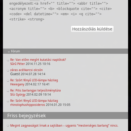
engedélyezett:
<a href="" title=""> <abbr title="">
<acronym title=""> <b> <blockquote cite=""> <cite>
<code> <del datetime=""> <em> <i> <q cite="">
<strike> <strong>
Fórum
Re: Van előre megírt kutatási naplótok?
Sűrű Péter
2014.11.25 10:16
záras acélkarcsi olcsón
Guest
2014.07.28 14:14
Re: Szórt fényű LED-lámpa házilag
Heeegany
2014.02.17 16:41
Re: Pilis barlangjai teljesítménytúra
Slíz György
2014.02.09 19:14
Re: Szórt fényű LED-lámpa házilag
rhinolophushipposideros
2014.01.20 15:05
Friss bejegyzések
Megint zagyvaságot írnak a sajtóban – ugyanis “mesterséges barlang” nincs.