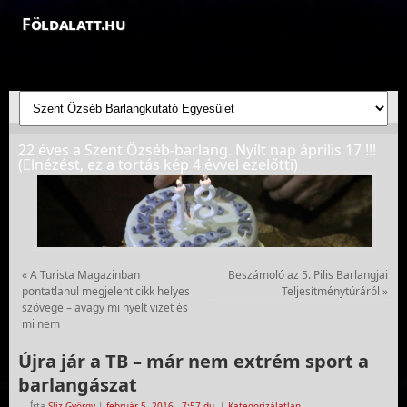
Földalatt.hu
Felfedezések a föld alatt - feltáró barlangkutatások
22 éves a Szent Özséb-barlang. Nyílt nap április 17 !!!
(Elnézést, ez a tortás kép 4 évvel ezelőtti)
«
A Turista Magazinban
Beszámoló az 5. Pilis Barlangjai
pontatlanul megjelent cikk helyes
Teljesítménytúráról
»
szövege – avagy mi nyelt vizet és
mi nem
Újra jár a TB – már nem extrém sport a
barlangászat
Írta
Slíz György
|
február 5, 2016
- 7:57 du.
|
Kategorizálatlan