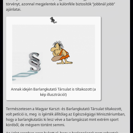
törvényt, azonnal megjelentek a különféle biztosítók “jobbnál jobb”
ajánlatai.
Annak idején Barlangkutató Társulat is tiltakozott (a
kép illusztráció!)
Természetesen a Magyar Karszt- és Barlangkutató Társulat tiltakozott,
volt petíció is, meg is ígérték állítólag az Egészségügyi Minisztériumban,
hogy a barlangkutatás ki lesz véve a barlangászat mint extrém sport
köréből, de mégsem történt semmi.