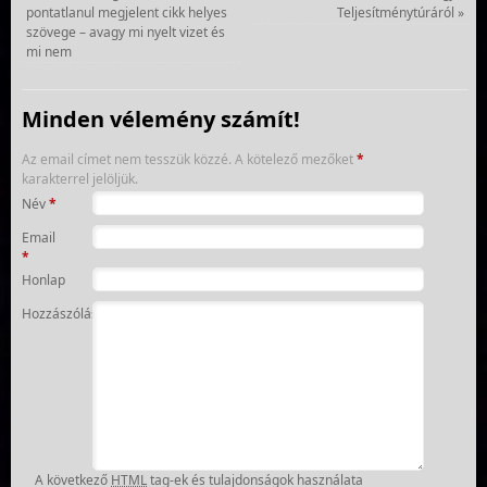
pontatlanul megjelent cikk helyes
Teljesítménytúráról
»
szövege – avagy mi nyelt vizet és
mi nem
Minden vélemény számít!
Az email címet nem tesszük közzé.
A kötelező mezőket
*
karakterrel jelöljük.
Név
*
Email
*
Honlap
Hozzászólás
A következő
HTML
tag-ek és tulajdonságok használata