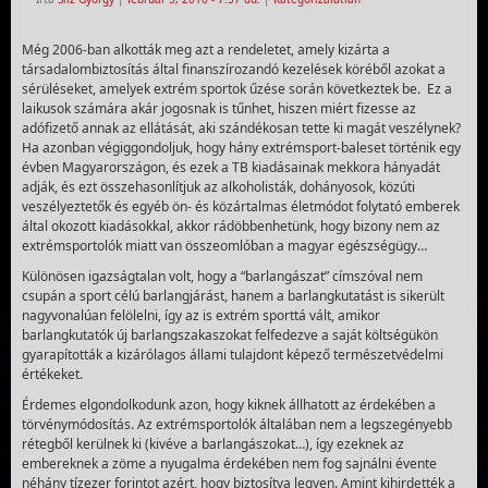
Még 2006-ban alkották meg azt a rendeletet, amely kizárta a
társadalombiztosítás által finanszírozandó kezelések köréből azokat a
sérüléseket, amelyek extrém sportok űzése során következtek be. Ez a
laikusok számára akár jogosnak is tűnhet, hiszen miért fizesse az
adófizető annak az ellátását, aki szándékosan tette ki magát veszélynek?
Ha azonban végiggondoljuk, hogy hány extrémsport-baleset történik egy
évben Magyarországon, és ezek a TB kiadásainak mekkora hányadát
adják, és ezt összehasonlítjuk az alkoholisták, dohányosok, közúti
veszélyeztetők és egyéb ön- és közártalmas életmódot folytató emberek
által okozott kiadásokkal, akkor rádöbbenhetünk, hogy bizony nem az
extrémsportolók miatt van összeomlóban a magyar egészségügy…
Különösen igazságtalan volt, hogy a “barlangászat” címszóval nem
csupán a sport célú barlangjárást, hanem a barlangkutatást is sikerült
nagyvonalúan felölelni, így az is extrém sporttá vált, amikor
barlangkutatók új barlangszakaszokat felfedezve a saját költségükön
gyarapították a kizárólagos állami tulajdont képező természetvédelmi
értékeket.
Érdemes elgondolkodunk azon, hogy kiknek állhatott az érdekében a
törvénymódosítás. Az extrémsportolók általában nem a legszegényebb
rétegből kerülnek ki (kivéve a barlangászokat…), így ezeknek az
embereknek a zöme a nyugalma érdekében nem fog sajnálni évente
néhány tízezer forintot azért, hogy biztosítva legyen. Amint kihirdették a