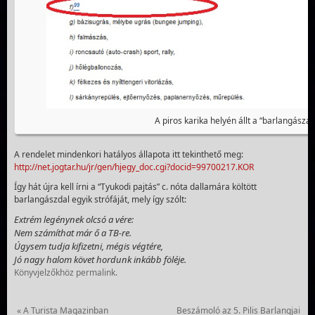
A piros karika helyén állt a “barlangásza
A rendelet mindenkori hatályos állapota itt tekinthető meg:
http://net.jogtar.hu/jr/gen/hjegy_doc.cgi?docid=99700217.KOR
Így hát újra kell írni a “Tyukodi pajtás” c. nóta dallamára költött
barlangászdal egyik strófáját, mely így szólt:
Extrém legénynek olcsó a vére:
Nem számíthat már ő a TB-re.
Úgysem tudja kifizetni, mégis végtére,
Jó nagy halom követ hordunk inkább föléje.
Könyvjelzőkhöz
permalink
.
«
A Turista Magazinban
Beszámoló az 5. Pilis Barlangjai