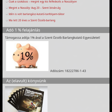
Csak a szokásos – megint egy kis felfedezés a Naszályon
Megint a Naszály: Aug 20 – Szent István-ág
Idén is volt barlangász-kutató-tanfolyam-tábor
Ma lett 20 éves a Szent Özséb-barlang
Adó 1 % felajánlás
Támogassa adója 1%-ával a Szent Özséb Barlangkutató Egyesületet!
Adószám: 18222786-1-43
Az (elavult) könyvünk