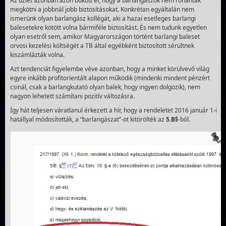
Az üzlet azonban azon bukott el, hogy a barlangászok nem rohantak
megkötni a jobbnál jobb biztosításokat. Konkrétan egyáltalán nem
ismerünk olyan barlangász kollégát, aki a hazai esetleges barlangi
balesetekre kötött volna bármiféle biztosítást. És nem tudunk egyetlen
olyan esetről sem, amikor Magyarországon történt barlangi baleset
orvosi kezelési költségét a TB által egyébként biztosított sérültnek
kiszámlázták volna.
Azt tendenciát figyelembe véve azonban, hogy a minket körülvevő világ
egyre inkább profitorientált alapon működik (mindenki mindent pénzért
csinál, csak a barlangkutató olyan balek, hogy ingyen dolgozik), nem
nagyon lehetett számítani pozitív változásra.
Így hát teljesen váratlanul érkezett a hír, hogy a rendeletet 2016 január 1-i
hatállyal módosították, a “barlangászat”-ot kitörölték az
5.B§
-ból.