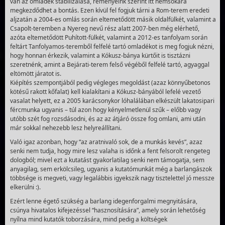
van az omladék stabilizálása, reményeink szerint itt nemsokára
megkezdődhet a bontás. Ezen kívül fel fogjuk tárni a Rom-terem eredeti
aljzatán a 2004-es omlás során eltemetődött másik oldalfülkét, valamint a
Csapolt-teremben a Nyereg nevű rész alatt 2007-ben még elérhető,
azóta eltemetődött Puhított-fülkét, valamint a 2012-es tanfolyam során
feltárt Tanfolyamos-teremből felfelé tartó omladékot is meg fogjuk nézni,
hogy honnan érkezik, valamint a Kókusz-bánya kürtőit is tisztázni
szeretnénk, amint a Bejárati-terem felső végéből felfelé tartó, agyaggal
eltömött járatot is.
Kiépítés szempontjából pedig végleges megoldást (azaz könnyűbetonos
kötésű rakott kőfalat) kell kialakítani a Kókusz-bányából lefelé vezető
vasalat helyett, ez a 2005 karácsonykor lóhalálában elkészült lakatosipari
fércmunka ugyanis – túl azon hogy kényelmetlenül szűk – előbb vagy
utóbb szét fog rozsdásodni, és az az átjáró össze fog omlani, ami után
már sokkal nehezebb lesz helyreállítani.
Való igaz azonban, hogy “az aratnivaló sok, de a munkás kevés”, azaz
senki nem tudja, hogy mire lesz valaha is időnk a fent felsorolt rengeteg
dologból; mivel ezt a kutatást gyakorlatilag senki nem támogatja, sem
anyagilag, sem erkölcsileg, ugyanis a kutatómunkát még a barlangászok
többsége is megveti, vagy legalábbis igyekszik nagy tisztelettel jó messze
elkerülni :).
Ezért lenne égető szükség a barlang idegenforgalmi megnyitására,
csúnya hivatalos kifejezéssel “hasznosítására”, amely során lehetőség
nyílna mind kutatók toborzására, mind pedig a költségek