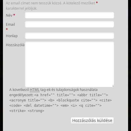
Az email címet nem tesszük közzé.
A kötelező mezőket
*
karakterrel jelöljük.
Név
*
Email
*
Honlap
Hozzászólás
A következő
HTML
tag-ek és tulajdonságok használata
engedélyezett:
<a href="" title=""> <abbr title="">
<acronym title=""> <b> <blockquote cite=""> <cite>
<code> <del datetime=""> <em> <i> <q cite="">
<strike> <strong>