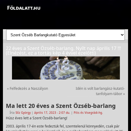
Földalatt.hu
Felfedezések a föld alatt - feltáró barlangkutatások
22 éves a Szent Özséb-barlang. Nyílt nap április 17 !!!
(Elnézést, ez a tortás kép 4 évvel ezelőtti)
«
Felfedezés a Naszályon
Idén is volt barlangász-kutató-
tanfolyam-tábor
»
Ma lett 20 éves a Szent Özséb-barlang
Írta
Slíz György
|
április 17, 2023
- 2:07 du.
|
Pilis és Visegrádi-hg.
Húsz éves lett a Szent Özséb-barlang!
2003. április 17-én este fedeztük fel, szemtelenül könnyedén, csak pár