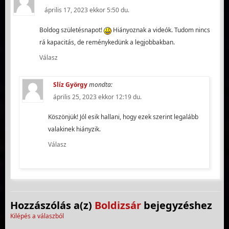
április 17, 2023 ekkor 5:50 du.
Boldog születésnapot!
Hiányoznak a videók. Tudom nincs
rá kapacitás, de reménykedünk a legjobbakban.
Válasz
Slíz György
mondta:
április 25, 2023 ekkor 12:19 du.
Köszönjük! Jól esik hallani, hogy ezek szerint legalább
valakinek hiányzik.
Válasz
Hozzászólás a(z)
Boldizsár
bejegyzéshez
Kilépés a válaszból