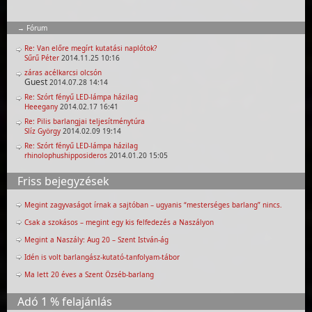
Fórum
Re: Van előre megírt kutatási naplótok?
Sűrű Péter
2014.11.25 10:16
záras acélkarcsi olcsón
Guest
2014.07.28 14:14
Re: Szórt fényű LED-lámpa házilag
Heeegany
2014.02.17 16:41
Re: Pilis barlangjai teljesítménytúra
Slíz György
2014.02.09 19:14
Re: Szórt fényű LED-lámpa házilag
rhinolophushipposideros
2014.01.20 15:05
Friss bejegyzések
Megint zagyvaságot írnak a sajtóban – ugyanis “mesterséges barlang” nincs.
Csak a szokásos – megint egy kis felfedezés a Naszályon
Megint a Naszály: Aug 20 – Szent István-ág
Idén is volt barlangász-kutató-tanfolyam-tábor
Ma lett 20 éves a Szent Özséb-barlang
Adó 1 % felajánlás