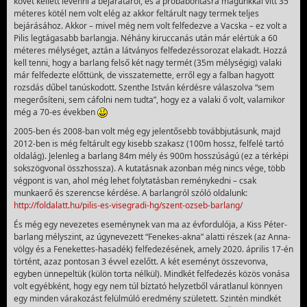
követ kellett levenni a bejáratáról, és a próbabontásra magunkkal vitt 35
méteres kötél nem volt elég az akkor feltárult nagy termek teljes
bejárásához. Akkor – mivel még nem volt felfedezve a Vacska – ez volt a
Pilis legtágasabb barlangja. Néhány kiruccanás után már elértük a 60
méteres mélységet, aztán a látványos felfedezéssorozat elakadt. Hozzá
kell tenni, hogy a barlang felső két nagy termét (35m mélységig) valaki
már felfedezte előttünk, de visszatemette, erről egy a falban hagyott
rozsdás dűbel tanúskodott. Szenthe István kérdésre válaszolva “sem
megerősíteni, sem cáfolni nem tudta”, hogy ez a valaki ő volt, valamikor
még a 70-es években
2005-ben és 2008-ban volt még egy jelentősebb továbbjutásunk, majd
2012-ben is még feltárult egy kisebb szakasz (100m hossz, felfelé tartó
oldalág). Jelenleg a barlang 84m mély és 900m hosszúságú (ez a térképi
sokszögvonal összhossza). A kutatásnak azonban még nincs vége, több
végpont is van, ahol még lehet folytatásban reménykedni – csak
munkaerő és szerencse kérdése. A barlangról szóló oldalunk:
http://foldalatt.hu/pilis-es-visegradi-hg/szent-ozseb-barlang/
És még egy nevezetes eseménynek van ma az évfordulója, a Kiss Péter-
barlang mélyszint, az úgynevezett “Fenekes-akna” alatti részek (az Anna-
völgy és a Fenekettes-hasadék) felfedezésének, amely 2020. április 17-én
történt, azaz pontosan 3 évvel ezelőtt. A két eseményt összevonva,
egyben ünnepeltük (külön torta nélkül). Mindkét felfedezés közös vonása
volt egyébként, hogy egy nem túl bíztató helyzetből váratlanul könnyen
egy minden várakozást felülmúló eredmény született. Szintén mindkét