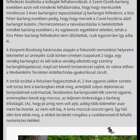
felfedezés kiváltotta a kollegák felháborodását. A Szent Özséb-barlang
esetében azon volt mindenki felháborodva, hogy hogy merészelek
mindössze 3 éves barlangász tapasztalattal új barlangot felfedezni, a Kiss
Péter-barlang esetében pedig, hogy hogy merünk a Covid-hisztéria alatt
barlangot kutatni. (Természetesen a névválasztásba is belekötöttek
mindkét barlang esetében.) Az egybeesés egyébként véletlen, tehát a
Kiss Péter-barlangi felfedezést nem időzítettük, csak egyszerűen így adta
ki.
A Központi Bizottság határozata alapján a fokozódó nemzetközi helyzetre
tekintettel az ünneplés szűk körben (melyet csapatunk 2 tagja, egy
vendég barlangász és két laikus vendég alkotott) egy szerény
barlanglátogatással, majd azt követő tortaevéssel zajlott, és utána otthon
a Medvédelmi Területen kötéltechnika-gyakorlással zárult.
A tortát ezúttal a felszínen fogyasztottuk el, 2 éve ugyanis (akkor szintén
volt torta) lent a barlangban ettük meg, amelyből súlyos diplomáciai
bonyodalmak származtak, facebookos barlangszakértők szerint ugyanis,
amennyiben leesik egy morzsa, az teljesen tönkrevágja a barlang
élővilágát. (Az, hogy pl amíg nem volt ajtó, addig több köbméter avar
ment be évente, az nem volt baj. A torta morzsái viszont igen). Így hát
idén kint ettük meg, a védett területet rongálva a csokibevonatról lehulló
nanorészecskékkel.