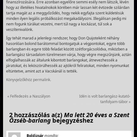
finanszírozására. Erre azonban egyelőre semmi esély nem látszik, lévén
hogy az illetékes hivatalnokok körében már lassan két évtizede szilárdan
tartja magát az a meggyőződés, hogy nekik egyfajta szent küldetésük
minden ilyen legális próbálkozást megakadályozni. Illegálisan pedig mi
nem fogunk túrákat vezetni, mert túl nagy a kockázat, túl sok a
veszítenivalónk.
Így tehát marad a jelenlegi rendszer, hogy Don Quijoteként néhány
hasonlóan bolond barátommal bontogatjuk a végpontokat, egyre több
barlangban és egyre több feladat között szétforgácsolódva, miközben a
barlangász társadalom türelmesen várja, hogy végre megszűnjünk, aztán
elfoglalhassák az általunk kibontott barlangokat, átnevezhessék a
járatokat, és leköszörülhessék az ajtókról feliratokat, minden nyomunkat
eltüntetve, amint azt a Vacskánál is tették.
Könyvjelzőkhöz
permalink
.
«
Felfedezés a Naszályon
Idén is volt barlangász-kutató-
tanfolyam-tábor
»
2 hozzászólás a(z)
Ma lett 20 éves a Szent
Özséb-barlang
bejegyzéshez
Boldizsár
mondta: