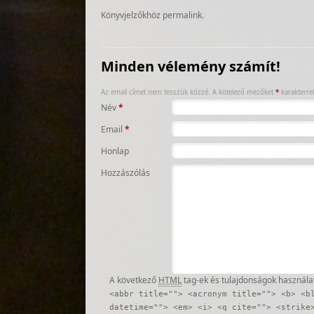
Könyvjelzőkhöz
permalink
.
Minden vélemény számít!
Az email címet nem tesszük közzé.
A kötelező mezőket
*
karakterrel 
Név
*
Email
*
Honlap
Hozzászólás
A következő
HTML
tag-ek és tulajdonságok használa
<abbr title=""> <acronym title=""> <b> <b
datetime=""> <em> <i> <q cite=""> <strike