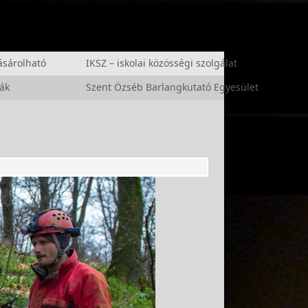
sárolható
IKSZ – iskolai közösségi szolgálat
ák
Szent Özséb Barlangkutató Egyesület