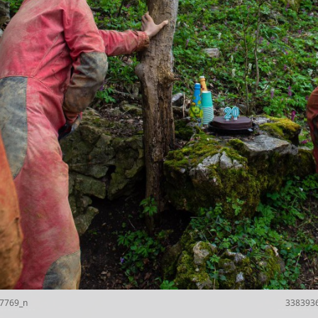
7769_n
338393