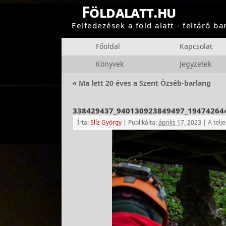
Földalatt.hu
Felfedezések a föld alatt - feltáró b
Főoldal
Kapcsolat
Könyvek
Jegyzetek
«
Ma lett 20 éves a Szent Özséb-barlang
338429437_940130923849497_19474264
Írta:
Slíz György
|
Publikálta:
április 17, 2023
|
A telj