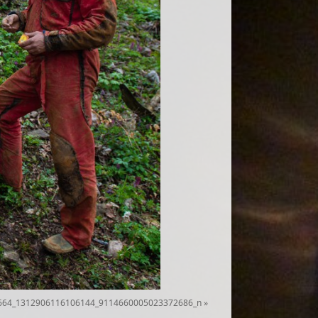
664_1312906116106144_9114660005023372686_n
»