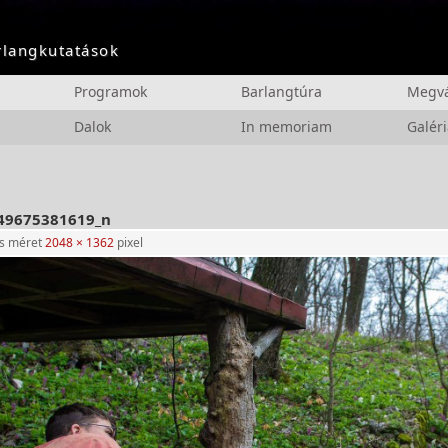
arlangkutatások
Programok
Barlangtúra
Megvá
Dalok
In memoriam
Galéri
49675381619_n
es méret
2048 × 1362
pixel