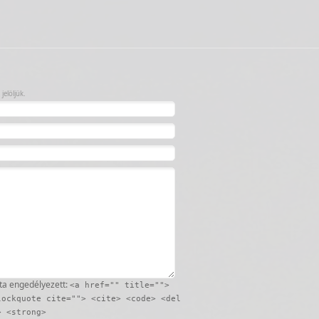
jelöljük.
ta engedélyezett:
<a href="" title="">
lockquote cite=""> <cite> <code> <del
> <strong>