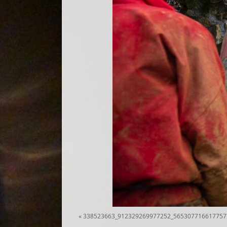
«
338523663_912329269977252_565307716617757