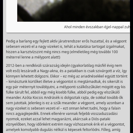
Ahol minden évszakban éjjel-nappal zuhog
Pedig a barlang egy fejlett aktív járatrendszer erős huzattal, és a végpont
sebesen vezeti el a nagy vizeket is, tehát a kutatása tartogat izgalmakat,
hiszen a karsztvízszint még nincs meg (elméletileg még további 100
méterrel lenne a mélypont alatt!)
2012-ben a rendkívüli szárazság idején (gyakorlatilag másfél évig nem
volt eső) leszáradt a Nagy-akna, és a patakban is csak szivárgott a víz, így
könnyen lehetett dolgozni. Ekkor – ez még az ariadnésekkel együtt történt
– kimásztunk kürtőket illetve a végpontot is megtámadtuk, és sikerült is
egy pár méternyit továbbjutni, a mélyponti szálkőszűkület mögött egy kis
fülke tárult fel, abból egy még kisebb fülke, abból pedig egy elszűkülő
meander. Azóta Kocsis Andrásék is dolgoztak rajta, de sokkal tovább ők
sem jutottak. Jelenleg is ez a szűk meander a végpont, amely azonban a
nagy vizeket is sebesen vezeti el – ezt onnan lehet tudni, hogy a falain
nincs agyaglepedék. Ennek ellenére vannak feljebb visszaduzzadási
nyomok, ezeket azzal lehet magyarázni, akárcsak a Diós-pataki
víznyelőben, hogy időnként extrém nagy vízhozamok érik el a végpontot,
amelyek komolyabb dugulás nélkül is képesek feltorlódni. Főleg, amíg