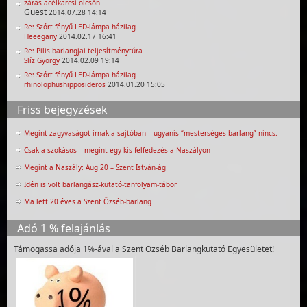
záras acélkarcsi olcsón
Guest
2014.07.28 14:14
Re: Szórt fényű LED-lámpa házilag
Heeegany
2014.02.17 16:41
Re: Pilis barlangjai teljesítménytúra
Slíz György
2014.02.09 19:14
Re: Szórt fényű LED-lámpa házilag
rhinolophushipposideros
2014.01.20 15:05
Friss bejegyzések
Megint zagyvaságot írnak a sajtóban – ugyanis “mesterséges barlang” nincs.
Csak a szokásos – megint egy kis felfedezés a Naszályon
Megint a Naszály: Aug 20 – Szent István-ág
Idén is volt barlangász-kutató-tanfolyam-tábor
Ma lett 20 éves a Szent Özséb-barlang
Adó 1 % felajánlás
Támogassa adója 1%-ával a Szent Özséb Barlangkutató Egyesületet!