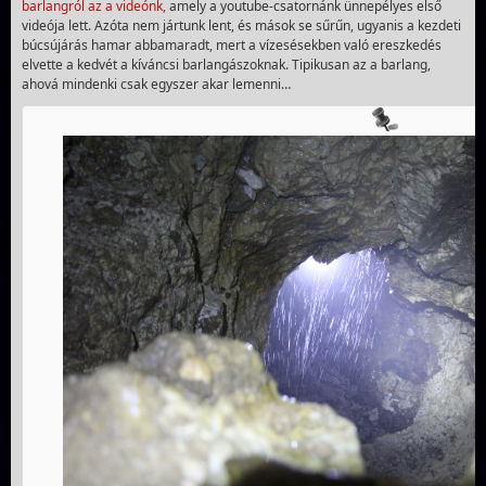
barlangról az a videónk,
amely a youtube-csatornánk ünnepélyes első
videója lett. Azóta nem jártunk lent, és mások se sűrűn, ugyanis a kezdeti
búcsújárás hamar abbamaradt, mert a vízesésekben való ereszkedés
elvette a kedvét a kíváncsi barlangászoknak. Tipikusan az a barlang,
ahová mindenki csak egyszer akar lemenni…