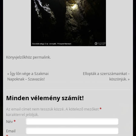
Könyvjelzőkhöz
permalink
.
«
Így lőn vége a Szakmai
Ellopták a szerszámainkat –
Napoknak – Szavazás!
köszönjük.
»
Minden vélemény számít!
Az email címet nem tesszük közzé.
A kötelező mezőket
*
karakterrel jelöljük.
Név
*
Email