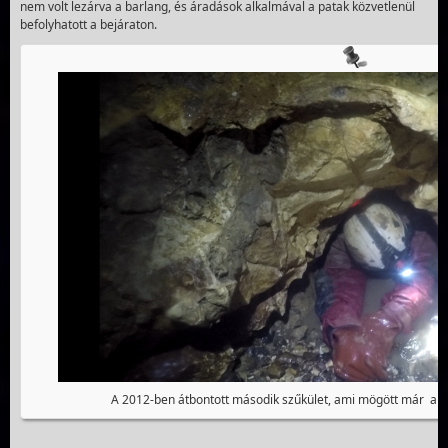
nem volt lezárva a barlang, és áradások alkalmával a patak közvetlenül
befolyhatott a bejáraton.
A 2012-ben átbontott második szűkület, ami mögött már a l