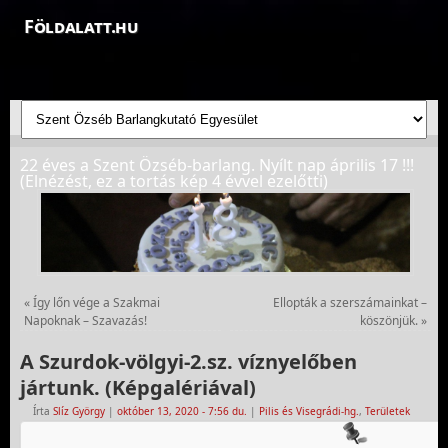
Földalatt.hu
Felfedezések a föld alatt - feltáró barlangkutatások
22 éves a Szent Özséb-barlang. Nyílt nap április 17 !!!
(Elnézést, ez a tortás kép 4 évvel ezelőtti)
«
Így lőn vége a Szakmai
Ellopták a szerszámainkat –
Napoknak – Szavazás!
köszönjük.
»
A Szurdok-völgyi-2.sz. víznyelőben
jártunk. (Képgalériával)
Írta
Slíz György
|
október 13, 2020
- 7:56 du.
|
Pilis és Visegrádi-hg.
,
Területek