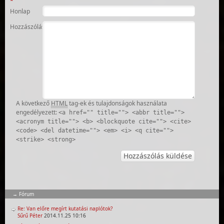
*
Honlap
Hozzászólás
A következő
HTML
tag-ek és tulajdonságok használata
engedélyezett:
<a href="" title=""> <abbr title="">
<acronym title=""> <b> <blockquote cite=""> <cite>
<code> <del datetime=""> <em> <i> <q cite="">
<strike> <strong>
Fórum
Re: Van előre megírt kutatási naplótok?
Sűrű Péter
2014.11.25 10:16