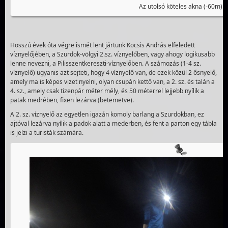
Az utolsó köteles akna (-60m)
Hosszú évek óta végre ismét lent jártunk Kocsis András elfeledett
víznyelőjében, a Szurdok-völgyi 2.sz. víznyelőben, vagy ahogy logikusabb
lenne nevezni, a Pilisszentkereszti-víznyelőben. A számozás (1-4 sz.
víznyelő) ugyanis azt sejteti, hogy 4 víznyelő van, de ezek közül 2 ősnyelő,
amely ma is képes vizet nyelni, olyan csupán kettő van, a 2. sz. és talán a
4. sz., amely csak tizenpár méter mély, és 50 méterrel lejjebb nyílik a
patak medrében, fixen lezárva (betemetve).
A 2. sz. víznyelő az egyetlen igazán komoly barlang a Szurdokban, ez
ajtóval lezárva nyílik a padok alatt a mederben, és fent a parton egy tábla
is jelzi a turisták számára.