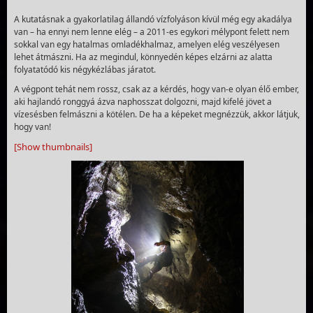
A kutatásnak a gyakorlatilag állandó vízfolyáson kívül még egy akadálya
van – ha ennyi nem lenne elég – a 2011-es egykori mélypont felett nem
sokkal van egy hatalmas omladékhalmaz, amelyen elég veszélyesen
lehet átmászni. Ha az megindul, könnyedén képes elzárni az alatta
folyatatódó kis négykézlábas járatot.
A végpont tehát nem rossz, csak az a kérdés, hogy van-e olyan élő ember,
aki hajlandó ronggyá ázva naphosszat dolgozni, majd kifelé jövet a
vízesésben felmászni a kötélen. De ha a képeket megnézzük, akkor látjuk,
hogy van!
[Show thumbnails]