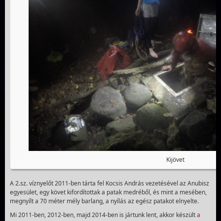
Kijövet
A 2.sz. víznyelőt 2011-ben tárta fel Kocsis András vezetésével az Anubisz
egyesület, egy követ kifordítottak a patak medréből, és mint a mesében,
megnyílt a 70 méter mély barlang, a nyílás az egész patakot elnyelte.
Mi 2011-ben, 2012-ben, majd 2014-ben is jártunk lent, akkor készült
a