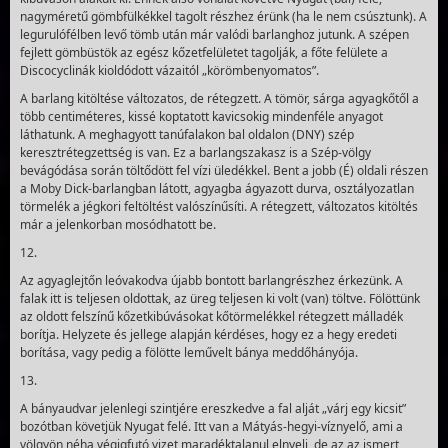
nagyméretű gömbfülkékkel tagolt részhez érünk (ha le nem csúsztunk). A
legurulófélben levő tömb után már valódi barlanghoz jutunk. A szépen
fejlett gömbüstök az egész kőzetfelületet tagolják, a főte felülete a
Discocyclinák kioldódott vázaitól „köröm­benyomatos”.
A barlang kitöltése változatos, de rétegzett. A tömör, sárga agyagkőtől a
több centiméteres, kissé koptatott kavi­csokig mindenféle anyagot
láthatunk. A meg­hagyott tanúfala­kon bal oldalon (DNY) szép
keresztrétegzettség is van. Ez a barlangszakasz is a Szép-völgy
bevágódása során töltő­dött fel vízi üledékkel. Bent a jobb (É) oldali részen
a Moby Dick-barlangban látott, agyagba ágyazott durva, osztályo­zat­lan
törmelék a jégkori feltöltést valószínűsíti. A ré­tegzett, változatos kitöltés
már a jelenkorban mosódhatott be.
12.
Az agyaglejtőn leóvakodva újabb bontott barlangrészhez érkezünk. A
falak itt is teljesen oldottak, az üreg telje­sen ki volt (van) töltve. Fölöttünk
az oldott felszínű kőzetkibúvásokat kőtörmelékkel rétegzett málladék
borítja. Helyzete és jellege alapján kérdéses, hogy ez a hegy eredeti
borítása, vagy pedig a fölötte leművelt bánya meddőhányója.
13.
A bányaudvar jelenlegi szintjére ereszkedve a fal alját „várj egy kicsit”
bozótban követjük Nyugat felé. Itt van a Mátyás-hegyi-víznyelő, ami a
völgyön néha végig­futó vizet maradéktalanul elnyeli, de az az ismert