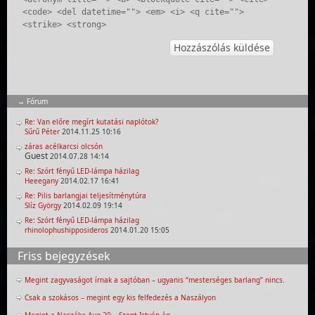
<code> <del datetime=""> <em> <i> <q cite="">
<strike> <strong>
Fórum
Re: Van előre megírt kutatási naplótok?
Sűrű Péter
2014.11.25 10:16
záras acélkarcsi olcsón
Guest
2014.07.28 14:14
Re: Szórt fényű LED-lámpa házilag
Heeegany
2014.02.17 16:41
Re: Pilis barlangjai teljesítménytúra
Slíz György
2014.02.09 19:14
Re: Szórt fényű LED-lámpa házilag
rhinolophushipposideros
2014.01.20 15:05
Friss bejegyzések
Megint zagyvaságot írnak a sajtóban – ugyanis “mesterséges barlang” nincs.
Csak a szokásos – megint egy kis felfedezés a Naszályon