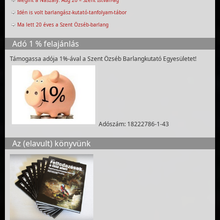
Megint a Naszály: Aug 20 – Szent István-ág
Idén is volt barlangász-kutató-tanfolyam-tábor
Ma lett 20 éves a Szent Özséb-barlang
Adó 1 % felajánlás
Támogassa adója 1%-ával a Szent Özséb Barlangkutató Egyesületet!
Adószám: 18222786-1-43
Az (elavult) könyvünk