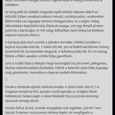
látott homokkő réteggel azonos. Kijjebb lépve a réteg jól követhető a
sziklákon.
Az üreg jobb (K) oldalán magasba nyúló kitöltés telje­sen eltérő az
előzőtől. Ebben rendkívül változó méretű, osztályozatlan, rendezetlen
kőtörmelék van agyagba tömören beágyazódva. Ez a jégkor hideg
időszakában képződött talaj-folyások anyaga, ami egy felnyílt járaton
jutott be a bar­langba. (A Pál-völgyi-kőfejtőben levő Hideg-luk kitöltése
teljesen hasonló ehhez.)
A barlang alján levő szemét a jelenkor terméke. Fölötte (szintben a
bejárat küszöbe alatt kb. 1 méterrel) két, porral fedett kalcitlemez-tömeg
ismerhető fel, ha közelebb megyünk. A felhalmozódás kb. 50 cm vastag,
fölötte a főtén apadási színlők foltja gyanítható.
Lent a szálkő falak a Mátyás-hegyi-barlangból (is) jól ismert, jellegzetes,
ökölnyi oldásformákkal díszítettek. Fölfelé a betonfal alatti fülke kupolája
szép gömbüstös, hasonlóan a bejárat melletti kőtömbhöz.
7.
Ennek a tömbnek aljánál indulunk tovább. A tömb széle után 0,7 m
magasan tenyérnyi folt, apadási szinlő igazolja az üregben látott
feltételezés helyességét. A kőzet felületét Discocyclinák körömnyi
vázainak tömege díszíti.
Szürke falhoz érünk, aminek anyagában már egyetlen „köröm” sem
látszik. Érdemes visszamenni néhány lépést, és megfigyelni a