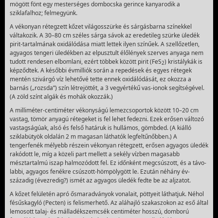
mögött fönt egy mesterséges dombocska gerince kanyarodik a
sziklafalhoz; felmegyünk.
A vékonyan rétegzett kőzet világosszürke és sárgásbarna színekkel
váltakozik. A 30–80 cm széles sárga sávok az eredetileg szürke üledék
pirit-tartalmának oxidálódása miatt lettek ilyen színűek. A szellőzetlen,
agyagos tengeri üledékben az elpusztult élőlények szerves anyaga nem
tudott rendesen elbomlani, ezért többek között pirit (FeS
) kristálykák is
2
képződtek. A későbbi évmilliók során a repedések és egyes rétegek
mentén szivárgó víz lehetővé tette ennek oxidálódását, ez okozza a
barnás („rozsda”) szín létrejöttét, a 3 vegyértékű vas-ionok segítségével.
(A zöld színt algák és mohák okozzák.)
A milliméter-centiméter vékonyságú lemezcsoportok között 10–20 cm
vastag, tömör anyagú rétegeket is fel lehet fedezni. Ezek erősen változó
vastagságúak, alsó és felső határuk is hullámos, gömbded. (A kiálló
sziklabütyök oldalán 2 m magasan láthatók legfeltűnőbben.) A
tengerfenék mélyebb részein vékonyan rétegzett, erősen agyagos üledék
rakódott le, míg a közeli part mellett a sekély vízben magasabb
mésztartalmú iszap halmozódott fel. Ez időnként megcsúszott, és a távo­
labbi, agyagos fenékre csúszott-hömpölygött le. Ezután néhány év­
századig (évezredig?) ismét az agyagos üledék fedte be az aljzatot.
A kőzet felületén apró ősmaradványok vonalait, pöttyeit láthatjuk. Néhol
fésűskagyló (Pecten) is felismerhető. Az aláhajló szakaszokon az eső által
lemosott talaj- és málladékszemcsék centiméter hosszú, domború