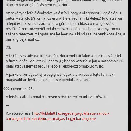
alapján barlangfeltárás nem valószínű.
Az ösvényen lefelé óvakodva valószínű, hogy a világhá­ború idején épült
beton víztároló (?) romjához érünk. (Jelenleg falfirka-telep.) Jó kilátás van
a fejtő északi szakaszára, ahol a gömbüstös oldású barlangocskákat
néztük. A rom közepétől induló csúszós lejtőn majd jobbra kanya­rodva,
szépen rétegzett márgafal mellet leérünk a kiindulási helyünk közelébe, a
barlang bejáratához.
20.
A fejtő füves udvaráról az autóparkoló melletti fakorláthoz megyünk fel
a füves lejtőn. Mellettünk jobbra (É) kisebb kőzetfal alján a Rozsomák-luk
be­járatát vaslemez fedi. Feljebb a Felső-Rozsomák-luk nyílik.
A parkoló korlátjától újra végignézhetjük utunkat és a fejtő falának
magasabban levő jelenségein is elgondol­kozhatunk.
november 25.
A leírás 3 alkalommal összesen 8 órai terepi munkával készült.
—
Következő rész:
http://foldalatt.hu/segedanyagok/kraus-sandor-
barlangfoldtani-setak/
tura-a-matyas-hegyi-barlangban
/