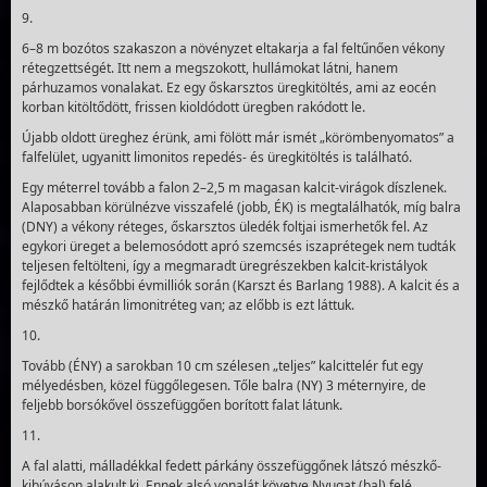
9.
6–8 m bozótos szakaszon a növényzet eltakarja a fal feltűnően vékony
rétegzettségét. Itt nem a megszokott, hullá­mokat látni, hanem
párhuzamos vonalakat. Ez egy őskarsztos üregkitöltés, ami az eocén
korban kitöltődött, frissen ki­oldódott üregben rakódott le.
Újabb oldott üreghez érünk, ami fölött már ismét „körömbenyomatos” a
fal­felület, ugyanitt limonitos repedés- és üregkitöltés is található.
Egy méterrel tovább a falon 2–2,5 m magasan kalcit-virágok díszlenek.
Alaposabban körülnézve visszafelé (jobb, ÉK) is megtalálhatók, míg balra
(DNY) a vékony réteges, őskarsztos üledék foltjai ismerhetők fel. Az
egykori üreget a belemosódott apró szemcsés iszaprétegek nem tudták
teljesen feltölteni, így a megmaradt üregrészekben kalcit-kristályok
fejlődtek a későbbi évmilliók során (Karszt és Barlang 1988). A kalcit és a
mészkő határán limonitréteg van; az előbb is ezt láttuk.
10.
Tovább (ÉNY) a sarokban 10 cm szélesen „teljes” kalcittelér fut egy
mélyedésben, közel függőlegesen. Tőle balra (NY) 3 méternyire, de
feljebb borsókővel összefüggően borí­tott falat látunk.
11.
A fal alatti, málladékkal fedett párkány összefüggő­nek látszó mészkő­
kibúváson alakult ki. Ennek alsó vonalát követve Nyugat (bal) felé,