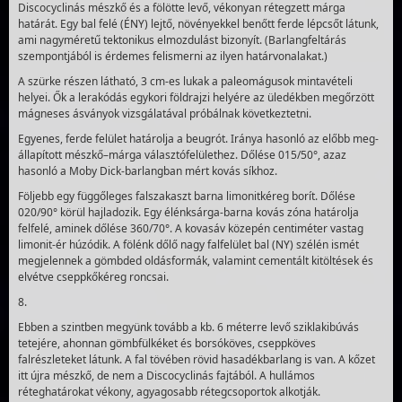
Discocyclinás mészkő és a fölötte levő, véko­nyan rétegzett márga
határát. Egy bal felé (ÉNY) lejtő, növényekkel benőtt ferde lépcsőt látunk,
ami nagyméretű tektonikus elmozdulást bizonyít. (Barlangfeltárás
szempont­jából is érdemes felismerni az ilyen határ­vonalakat.)
A szürke részen látható, 3 cm-es lukak a paleomágusok mintavételi
helyei. Ők a lerakódás egykori földrajzi helyére az üledékben megőrzött
mágneses ásvá­nyok vizsgálatával pró­bálnak következtetni.
Egyenes, ferde felület határolja a beugrót. Iránya hasonló az előbb meg­
álla­pított mészkő–márga választófelülethez. Dőlése 015/50°, azaz
hasonló a Moby Dick-barlangban mért kovás síkhoz.
Följebb egy függőleges falszakaszt barna limonitkéreg borít. Dőlése
020/90° körül hajladozik. Egy élénksárga-barna kovás zóna határolja
felfelé, aminek dőlése 360/70°. A kova­sáv közepén centiméter vastag
limonit-ér húzódik. A fölénk dőlő nagy falfelület bal (NY) szélén ismét
megjelennek a gömbded oldásformák, valamint cementált kitöltések és
elvétve cseppkőkéreg roncsai.
8.
Ebben a szintben megyünk tovább a kb. 6 méterre levő sziklakibúvás
tetejére, ahonnan gömbfülkéket és borsóköves, cseppköves
falrészleteket látunk. A fal tövében rövid hasa­dékbarlang is van. A kőzet
itt újra mészkő, de nem a Disco­cyclinás fajtából. A hullámos
réteghatárokat vékony, agyagosabb rétegcsoportok alkotják.