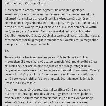
előfordulnak, a többi ennél kisebb.
A breccsa-fal előtt egy annál egyneműbb anyagú függő­leges
kőzetblokkhoz érünk, oldalán már felismerhetők az eocén mészkőre
jellemző Nummulitesek „lencséi”, amik a kőzet barnásabb részein
kiemelkednek (legszebben a Déli oldal alján). A völgy felöli (NY) oldalon
erősen gumós, ökölnyi–fejnyi formákat látunk a kőzettömbön. A köztük
levő, barna „iszap” tele van Nummulitesekkel, míg a gombócokban
általában kevesebb látható. Utóbbiak a partközeli hullámzás által kissé (?)
áthalmozott, már félig megszilárdult darabok voltak, amik a mélyebben
leülepedett iszapba ágyazód­tak be.
16.
Tovább sétálva kevéssé bizalomgerjesztő falfelület alá érünk. A
meredeken álló résekkel elválasztott tömbök fehér majd tovább sárga
színűek. Ezek a triász dolo­mit majd az eocén márga rétegei, de a
tényleges omlásveszély miatt ne foglalkozzunk velük hosszasan. Ösvény
vezet a fal végéig, ahol már érdemes megállni. Egykori lépcsőfokokat
tartó betonvasak jelzik a földtani alapszelvény hajdanvolt kiépítését.
Ezeken indulunk felfelé.
A kb. 4 m magas, töredezett kőzetfal bal (É) szélén 2 m magasan
majdnem derékszögű repedés látszik. Figyelmesen nézve jobbra (D)
tovább, ezzel pár­huzamos társait láthatjuk. Ez a híres Mátyás-hegyi
kőzetgyűrődés. (Azért híres, mert a Budai-hegységben csak két