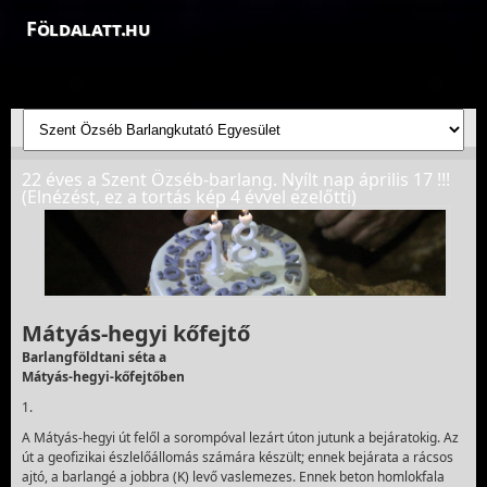
Földalatt.hu
Felfedezések a föld alatt - feltáró barlangkutatások
22 éves a Szent Özséb-barlang. Nyílt nap április 17 !!!
(Elnézést, ez a tortás kép 4 évvel ezelőtti)
Mátyás-hegyi kőfejtő
Barlangföldtani séta a
Mátyás-hegyi-kőfejtőben
1.
A Mátyás-hegyi út felől а sorompóval lezárt úton jutunk a bejáratokig. Az
út a geofizikai észlelőállomás számára készült; ennek bejárata a rácsos
ajtó, a barlangé a jobbra (K) levő vaslemezes. Ennek beton homlokfala