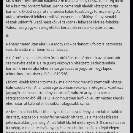
Kb. 4 méternyit tovább haladva 2 m magasan egy hosszú­kás üreg tűnik
fel a kalcittal borított falban. Benne cemen­tált üledék rétegcsoportja
barnállik. Oldott csőjárat ma­radéka halad tovább egy törésvonalig. Az
utána következő felület rendkívül egyenetlen. Ökölnyi–fejnyi simább
részek (oldott felületű mészkő) vál­takoznak lukacsos kiválás-fol­tokkal.
Valószínűleg egykori üregkitöltés került fel­színre a kőfejtés során.
6.
Néhány méter után elérjük a Moby Dick-barlangot. Efölött is betonozás
van, de alatta már beomlott a falazat.
A méretében jelentéktelen üreg kitöltései megérdemlik az alaposabb
szemrevételezést. Balra (ÉNY) vékonyan rétegzett üledék tanúfala
barnállik, ennek alja fehér és sárga kovás anyagú, ami egy lapos
tektonikus síkot kísér (dőlése 010/28°).
Efölött, kisebb foltban törmelék, majd homok méretű szemcsék rétegei
halmozódtak fel. A fal többsége azonban vékonyan rétegzett, kőzetliszt
(agyag?) szemcsetartományba tar­tozó, változó árnyalatú barna
rétegcsoportokból áll. Felül, a gömbüstben levő kb. 40 cm vastag üledék
éles határral kü­lönül el, és sokkal világosabb színű.
Az ívesen oldott kőzet-főte egyes foltjain gyufafejnyi apró lukacskákkal
díszített, legszebb а Mоbу felirat végén látható. Ez a márgás kőzetre
jellemző oldási jelenség. A folt fölött kb. fél méternyire 3–8 cm széles rés
fut végig. A mellette levő anyag (és ami kihullott belőle) a fejtő elején