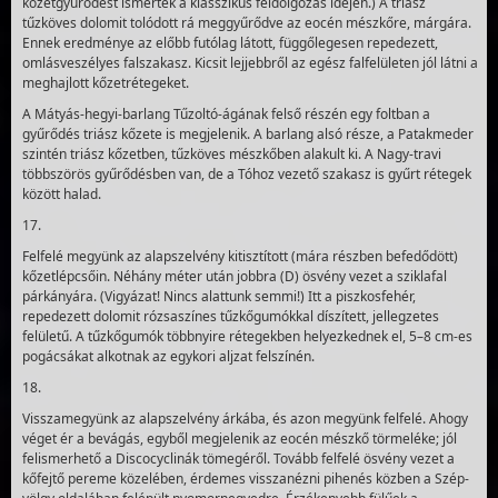
kőzetgyűrődést ismertek a klasszikus feldolgozás idején.) A triász
tűzköves dolomit tolódott rá meggyűrődve az eocén mészkőre, márgára.
Ennek eredménye az előbb futólag látott, függőlegesen repedezett,
omlásveszélyes falszakasz. Kicsit lejjebbről az egész falfelületen jól látni a
meghajlott kőzetrétegeket.
A Mátyás-hegyi-barlang Tűzoltó-ágának felső részén egy foltban a
gyűrődés triász kőzete is megjelenik. A barlang alsó része, a Patakmeder
szintén triász kőzetben, tűzköves mészkőben alakult ki. A Nagy-travi
többszörös gyűrődésben van, de a Tóhoz vezető szakasz is gyűrt rétegek
között halad.
17.
Felfelé megyünk az alapszelvény kitisztított (mára részben befedődött)
kőzetlépcsőin. Néhány méter után jobbra (D) ösvény vezet a sziklafal
párkányára. (Vigyázat! Nincs alattunk semmi!) Itt a piszkosfehér,
repedezett dolomit rózsa­színes tűzkőgumókkal díszített, jellegzetes
felületű. A tűzkőgumók többnyire rétegekben helyezkednek el, 5–8 cm-es
pogácsákat alkotnak az egykori aljzat felszínén.
18.
Visszamegyünk az alapszelvény árkába, és azon megyünk felfelé. Ahogy
véget ér a bevágás, egyből megjelenik az eocén mészkő törmeléke; jól
felismerhető a Discocyclinák tömegéről. Tovább felfelé ösvény vezet a
kőfejtő pereme közelében, érdemes visszanézni pihenés közben a Szép-