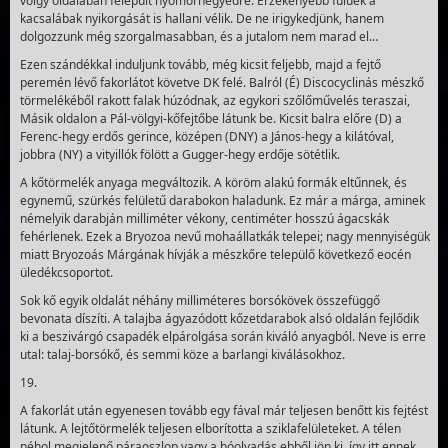
völgy oldalában felépült nyomornegyedre. Érzékenyebb fülűek a
kacsalábak nyikorgását is hallani vélik. De ne irigykedjünk, hanem
dolgozzunk még szorgalmasabban, és a jutalom nem marad el…
Ezen szándékkal induljunk tovább, még kicsit feljebb, majd a fejtő
peremén lévő fakorlátot követve DK felé. Balról (É) Discocyclinás mészkő
törmelékéből rakott falak húzódnak, az egykori szőlőművelés teraszai,
Másik oldalon a Pál-völgyi-kőfejtőbe látunk be. Kicsit balra előre (D) a
Ferenc-hegy erdős gerince, középen (DNY) a János-hegy a kilátóval,
jobbra (NY) a vityillók fölött a Gugger-hegy erdője sötétlik.
A kőtörmelék anyaga megváltozik. A köröm alakú formák eltűnnek, és
egy­nemű, szürkés felületű darabokon haladunk. Ez már a márga, aminek
némelyik darabján milliméter vékony, centiméter hosszú ágacskák
fehérlenek. Ezek a Bryozoa nevű mohaállatkák telepei; nagy mennyiségük
miatt Bryozoás Márgá­nak hívják a mészkőre települő következő eocén
üledékcsoportot.
Sok kő egyik oldalát néhány milliméteres borsókövek összefüggő
bevonata díszíti. A talajba ágyazódott kőzet­darabok alsó oldalán fejlődik
ki a beszivárgó csapadék elpárolgása során kiváló anyagból. Neve is erre
utal: talaj-borsókő, és semmi köze a barlangi kiválásokhoz.
19.
A fakorlát után egyenesen tovább egy fával már tel­jesen benőtt kis fejtést
látunk. A lejtőtörmelék teljesen elborította a sziklafelületeket. A télen
néhol megjelenő páraoszlop vagy a hóolvadás ebből jön ki, így itt ennek