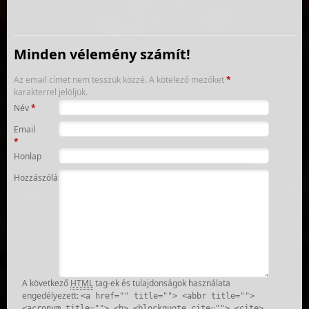
Minden vélemény számít!
Az email címet nem tesszük közzé.
A kötelező mezőket
*
karakterrel jelöljük.
Név
*
Email
*
Honlap
Hozzászólás
A következő
HTML
tag-ek és tulajdonságok használata
engedélyezett:
<a href="" title=""> <abbr title="">
<acronym title=""> <b> <blockquote cite=""> <cite>