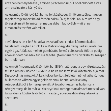
közepén bemélyedéssel, amiben piritcsomó ül(t). Ebből oldódott a vas,
ami elszí­nezte a környékét.
Az egymás fölött levő két barna folt között egy 8–10 cm széles, nagyon
tagolt rétegcsoport halad ferdén balra (ÉNY) felfelé. Kb. 6 m után egy
törési sík miatt fél méterrel magasabban fut tovább — itt ennyi
elmozdulás történt valamikor.
4.
Továbbra is ÉNY felé haladva leszakadásnak indult kőtömbök alatt
befalazott üreghez érünk. Ez a Mátvás-hegyi-barlang Padlás járatainak
egyik ága. A falazat mellett gömbüstös formák látszanak, fölötte pedig
átkovásodott hasadék fut ki a fejtőbе. (Nem tanácsos piszkálni!!!) Közepén
barit-telér van.
Az omlott (megmozdult) tömbök bal (ÉNY) határvonala egy kőzetcsúszási
felület, aminek dőlése 126/65°. A balra mellette levő kőzetblokk alja már
Disco­cyclinás mészkő. A kalcitokkal borított felületen néhol látható, hogy
hullá­mosan változó egységek is vannak benne, amik vékony
rétegecskékből álló márga-zónák. A további részen is hullámos a
rétegzettség, de itt már a Discocyclinák tömegét tartalmazó mészkő van
túlsúlyban a köztük levő 1–5 cm vastag, agyagosabb réteghatárokkal
szemben.
5.