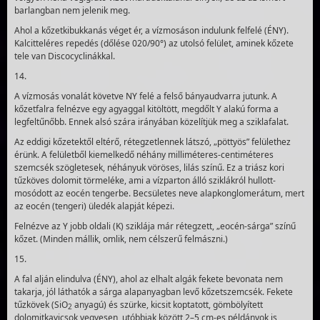
barlangban nem jelenik meg.
Ahol a kőzetkibukkanás véget ér, a vízmosáson indulunk felfelé (ÉNY).
Kalcitteléres repedés (dőlése 020/90°) az utolsó felület, aminek kőzete
tele van Discocyclinákkal.
14.
A vízmosás vonalát követve NY felé a felső bánya­udvarra jutunk. A
kőzetfalra felnézve egy agyaggal kitöl­tött, megdőlt Y alakú forma a
legfeltűnőbb. Ennek alsó szára irányában közelítjük meg a sziklafalat.
Az eddigi kőzetektől eltérő, rétegzetlennek látszó, „pöttyös” felülethez
érünk. A felületből kiemelkedő néhány milliméteres-centiméteres
szemcsék szögletesek, néhányuk vöröses, lilás színű. Ez a triász kori
tűzköves dolomit törmeléke, ami a vízparton álló sziklákról hullott-
mosódott az eocén tengerbe. Becsületes neve alapkonglomerátum, mert
az eocén (tengeri) üledék alapját képezi.
Felnézve az Y jobb oldali (K) sziklája már rétegzett, „eocén-sárga” színű
kőzet. (Minden mállik, omlik, nem cél­szerű felmászni.)
15.
A fal alján elindulva (ÉNY), ahol az elhalt algák fekete bevonata nem
takarja, jól láthatók a sárga alapanyag­ban levő kőzetszemcsék. Fekete
tűzkövek (SiO
anyagú) és szürke, kicsit koptatott, gömbölyített
2
dolomitkavicsok vegye­sen, utóbbiak között 2–5 cm-es példányok is