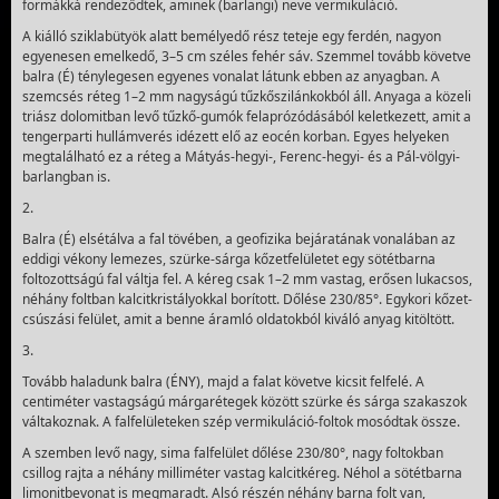
formákká rendeződtek, aminek (barlangi) neve vermikuláció.
A kiálló sziklabütyök alatt bemélyedő rész teteje egy ferdén, nagyon
egyenesen emelkedő, 3–5 cm széles fehér sáv. Szemmel tovább követve
balra (É) ténylegesen egyenes vonalat látunk ebben az anyagban. A
szemcsés réteg 1–2 mm nagyságú tűzkőszilánkokból áll. Anyaga a közeli
triász dolomitban levő tűzkő-gumók felaprózódásából keletkezett, amit a
tenger­parti hullámverés idézett elő az eocén korban. Egyes helyeken
megtalálható ez a réteg a Mátyás-hegyi-, Ferenc-hegyi- és a Pál-völgyi-
barlangban is.
2.
Balra (É) elsétálva a fal tövében, a geofizika bejá­ratának vonalában az
eddigi vékony lemezes, szürke-sárga kőzetfelületet egy sötétbarna
foltozottságú fal váltja fel. A kéreg csak 1–2 mm vastag, erősen lukacsos,
néhány foltban kalcitkristályokkal borított. Dőlése 230/85°. Egykori kőzet­
csúszási felület, amit a benne áramló oldatokból kiváló anyag kitöltött.
3.
Tovább haladunk balra (ÉNY), majd a falat követve kicsit felfelé. A
centiméter vastagságú márgarétegek között szürke és sárga szakaszok
váltakoznak. A fal­felületeken szép vermi­kuláció-foltok mosódtak össze.
A szemben levő nagy, sima falfelület dőlése 230/80°, nagy foltokban
csillog rajta a néhány milliméter vastag kal­citkéreg. Néhol a sötétbarna
limonitbevonat is megmaradt. Alsó részén néhány barna folt van,