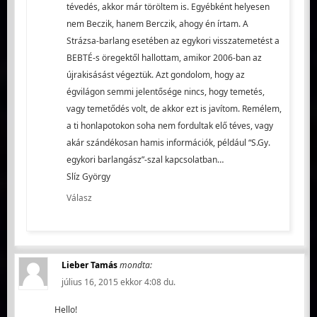
tévedés, akkor már töröltem is. Egyébként helyesen
nem Beczik, hanem Berczik, ahogy én írtam. A
Strázsa-barlang esetében az egykori visszatemetést a
BEBTÉ-s öregektől hallottam, amikor 2006-ban az
újrakisásást végeztük. Azt gondolom, hogy az
égvilágon semmi jelentősége nincs, hogy temetés,
vagy temetődés volt, de akkor ezt is javítom. Remélem,
a ti honlapotokon soha nem fordultak elő téves, vagy
akár szándékosan hamis információk, például “S.Gy.
egykori barlangász”-szal kapcsolatban…
Slíz György
Válasz
Lieber Tamás
mondta:
július 16, 2015 ekkor 4:08 du.
Hello!