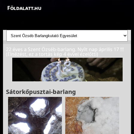
Földalatt.hu
Felfedezések a föld alatt - feltáró barlangkutatások
22 éves a Szent Özséb-barlang. Nyílt nap április 17 !!!
(Elnézést, ez a tortás kép 4 évvel ezelőtti)
Sátorkőpusztai-barlang