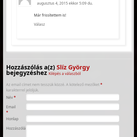
augusztus 4, 2015 ekkor 5:09 du.
Már frissítettem is!
Válasz
Hozzászólás a(z)
Slíz György
bejegyzéshez
Kilépés a válaszból
Az email címet nem tesszük közzé.
A kötelező mezőket
*
karakterrel jelöljük.
Név
*
Email
*
Honlap
Hozzászólás