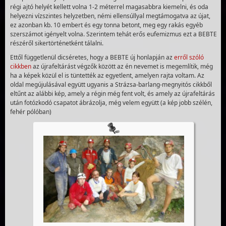
régi ajtó helyét kellett volna 1-2 méterrel magasabbra kiemelni, és oda
helyezni vízszintes helyzetben, némi ellensúllyal megtámogatva az újat,
ez azonban kb. 10 embert és egy tonna betont, meg egy rakás egyéb
szerszámot igényelt volna. Szerintem tehát erős eufemizmus ezt a BEBTE
részéről sikertörténetként tálalni.
Ettől függetlenül dicséretes, hogy a BEBTE új honlapján az
erről szóló
cikkben
az újrafeltárást végzők között az én nevemet is megemlítik, még
ha a képek közül el is tüntették az egyetlent, amelyen rajta voltam. Az
oldal megújulásával együtt ugyanis a Strázsa-barlang-megnyitós cikkből
eltűnt az alábbi kép, amely a régin még fent volt, és amely az újrafeltárás
után fotózkodó csapatot ábrázolja, még velem együtt (a kép jobb szélén,
fehér pólóban)