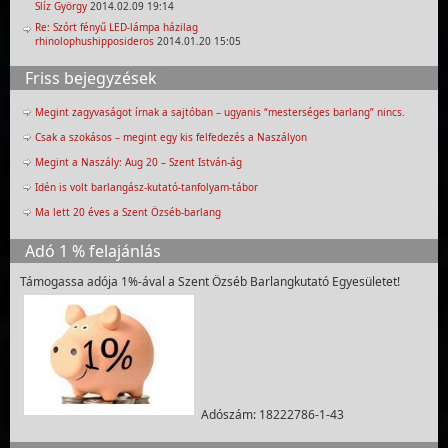
Slíz György
2014.02.09 19:14
Re: Szórt fényű LED-lámpa házilag
rhinolophushipposideros
2014.01.20 15:05
Friss bejegyzések
Megint zagyvaságot írnak a sajtóban – ugyanis “mesterséges barlang” nincs.
Csak a szokásos – megint egy kis felfedezés a Naszályon
Megint a Naszály: Aug 20 – Szent István-ág
Idén is volt barlangász-kutató-tanfolyam-tábor
Ma lett 20 éves a Szent Özséb-barlang
Adó 1 % felajánlás
Támogassa adója 1%-ával a Szent Özséb Barlangkutató Egyesületet!
Adószám: 18222786-1-43