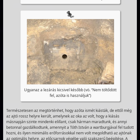
Ugyanaz a lezárás kicsivel később (vö. “Nem töltődött
fel, azóta is használjuk”)
Természetesen az megtörténhet, hogy azóta ismét kiásták, de ettől még
az ajtó rossz helyre került, amelynek az oka az volt, hogy a kiásás
másnapján szinte mindenki elillant, csak hárman maradtunk, és annyi
betonnal gazdálkodtunk, amennyit a Tóth István a wartburgjával fel tudott
hozni, és ilyen minimális erőforrásokkal nem volt megoldható az ajtónak
az optimális helyre, az előcsarnok végébe való szakszerű beépítése. A