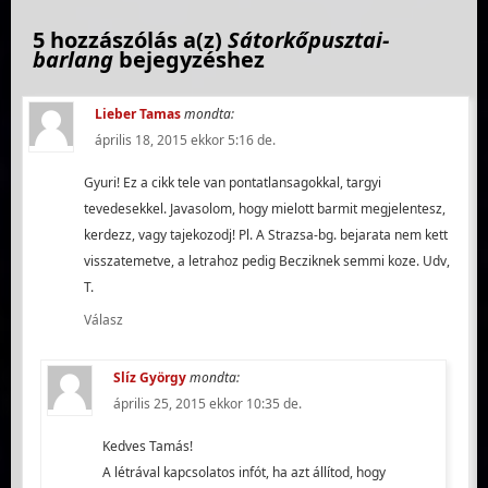
5 hozzászólás a(z)
Sátorkőpusztai-
barlang
bejegyzéshez
Lieber Tamas
mondta:
április 18, 2015 ekkor 5:16 de.
Gyuri! Ez a cikk tele van pontatlansagokkal, targyi
tevedesekkel. Javasolom, hogy mielott barmit megjelentesz,
kerdezz, vagy tajekozodj! Pl. A Strazsa-bg. bejarata nem kett
visszatemetve, a letrahoz pedig Becziknek semmi koze. Udv,
T.
Válasz
Slíz György
mondta:
április 25, 2015 ekkor 10:35 de.
Kedves Tamás!
A létrával kapcsolatos infót, ha azt állítod, hogy