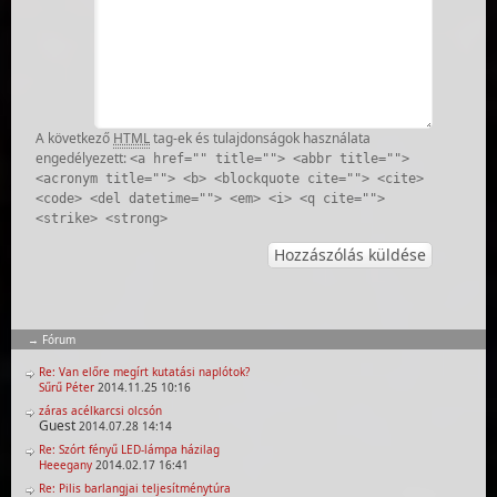
A következő
HTML
tag-ek és tulajdonságok használata
engedélyezett:
<a href="" title=""> <abbr title="">
<acronym title=""> <b> <blockquote cite=""> <cite>
<code> <del datetime=""> <em> <i> <q cite="">
<strike> <strong>
Fórum
Re: Van előre megírt kutatási naplótok?
Sűrű Péter
2014.11.25 10:16
záras acélkarcsi olcsón
Guest
2014.07.28 14:14
Re: Szórt fényű LED-lámpa házilag
Heeegany
2014.02.17 16:41
Re: Pilis barlangjai teljesítménytúra