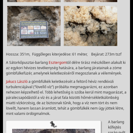
Hossza: 351m, Függőleges kiterjedése: 61 méter, Bejárat: 273m tszf
A Sátorkőpusztai-barlang
Esztergom
tól délre tirász mészkőben alakult ki
az egykori hévizes tevékenység hatására, a barlang járatainak a zöme
gömbfülkefüzér, amelynek keletkezéséről megoszlanak a vélemények.
Jakucs László
a gömbfülkék keletkezését a feltörő hévíz rendkívüli
turbulenciájával (“lövellő víz”) próbálta megmagyarázni, ez azonban
nehezen képzelhető el. Több lehetőség is szóba kerül mint magyarázat, a
páralecsapódástól a víz és a járat fala közötti hőmérsékletkülönbség
miatti vízkörzésig, de az biztosnak tűnik, hogy a víz nem tört és nem
lövellt, hanem lassan áramlott, tehát a gömbfülkék nem úgy jöttek létre,
mint valami ördögmalmok.
A barlang
kőfejtés
során nyílt