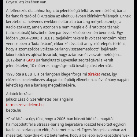
Egyesület) kezében van.
A felfedezés óta ahhoz fogható jelentőségű feltárás nem történt, bár a
barlang feltáró célú kutatása az eltelt 60 évben időnként fellángolt. Ennek
keretében a hetvenes években feltárult a barlang mélyebb szintje, a
Kadic-szakasz, amely azonban a nem megfelelő járatbiztosításnak
(faácsolatnak) köszönhetően pár évvel később szintén beomlott. Egy
időben (2004-2006) a BEBTE tagjaként nekem is volt szerencsém részt
venni ebben a “kutatásban”, ekkor két év alatt annyi előrelépés történt,
hogy a szomszédos Strázsa-barlang visszatemetődött* bejáratát
kibontottuk és ajtóval lezártuk, hogy aztán ismét visszatemetődjön…
2012-ben a
Guru
Barlangkutató Egyesület segítségével sikerült
jelentéktelen, 10 méteres nagyságrendű továbbjutást elérniük.
1993 óta a BEBTE a barlangban idegenforgalmi
túrákat
vezet, így
előzetes bejelentkezés alapján belépődíj ellenében az év néhány napján
lehetőség van a barlang megtekintésére.
Adatok forrása:
Jakucs László: Szerelmetes barlangjaim
termeszetvedelem.hu
bebte.hu
*Első látásra úgy tűnt, hogy a 2006-ban kiásott kitöltés magától
halmozódott fel a Strázsa-barlang bejáratára rosszul telepített egykori
Kadic-os barlangajtó előtt, és temette azt el. Egyes öregek azonban azt
mesélték, hogy direkt lett betemetve, hogy a beljebb lévő képződmények