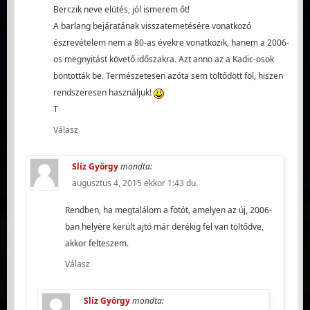
Berczik neve elütés, jól ismerem őt!
A barlang bejáratának visszatemetésére vonatkozó
észrevételem nem a 80-as évekre vonatkozik, hanem a 2006-
os megnyitást követő időszakra. Azt anno az a Kadic-osok
bontották be. Természetesen azóta sem töltődött föl, hiszen
rendszeresen használjuk!
T
Válasz
Slíz György
mondta:
augusztus 4, 2015 ekkor 1:43 du.
Rendben, ha megtalálom a fotót, amelyen az új, 2006-
ban helyére került ajtó már derékig fel van töltődve,
akkor felteszem.
Válasz
Slíz György
mondta: