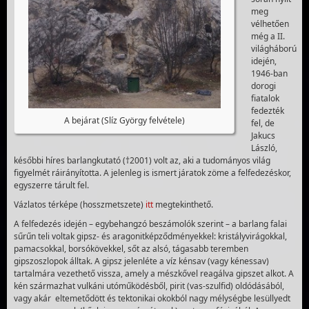
meg
vélhetően
még a II.
világháború
idején,
1946-ban
dorogi
fiatalok
fedezték
A bejárat (Slíz György felvétele)
fel, de
Jakucs
László,
későbbi híres barlangkutató (†2001) volt az, aki a tudományos világ
figyelmét ráirányította. A jelenleg is ismert járatok zöme a felfedezéskor,
egyszerre tárult fel.
Vázlatos térképe (hosszmetszete)
itt
megtekinthető.
A felfedezés idején – egybehangzó beszámolók szerint – a barlang falai
sűrűn teli voltak gipsz- és aragonitképződményekkel: kristályvirágokkal,
pamacsokkal, borsókövekkel, sőt az alsó, tágasabb teremben
gipszoszlopok álltak. A gipsz jelenléte a víz kénsav (vagy kénessav)
tartalmára vezethető vissza, amely a mészkővel reagálva gipszet alkot. A
kén származhat vulkáni utóműködésből, pirit (vas-szulfid) oldódásából,
vagy akár eltemetődött és tektonikai okokból nagy mélységbe lesüllyedt