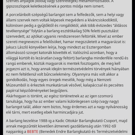
szerves anyagok (kőolaj vagy szénrétegek) metamorfózisából. A
gipszoszlopok keletkezésének a pontos módja nem ismert.
A porcelánbolt-szépségű barlangot sem a felfedezők, sem a helyi vagy
állami szervek nem voltak képesek megvédeni a kíváncsiskodóktól,
különösen pedig a gyűjtőktől és rongálóktól, akik több évtizedes “áldásos
tevékenysége” folytán a barlang esztétikailag 50% feletti pusztulást
szenvedett, az ajtókat ugyanis rendszeresen feltörték. Mivel az ember
szereti megnevezni a felelősöket, hamar megszületett a magyarázat is:
Jakucs László könyvében leírja, hogy mindezt az Esztergomban
állomásozó szovjet katonák követték el. Valószínű azonban, hogy a
világgá kürtölt és lezáratlan (vagy feltört) barlangba mindenféle rendű és
rangú emberek, köztük magyarok is mentek fosztogatni, de meg kell
jegyezni azt is, hogy annak idején természetvédelmi törvények hiányában
ez nem feltétlenül volt bűncselekmény. Olyannyira más volt akkor a
gondolkodás, hogy egyes öregek mesélik, hogy még a Nemzeti
Múzeumból is érkeztek munkatársak vésővel, kalapáccsal és pecsétes
papírral képződményeket begyűjteni.
Akárhogyan is történt, az egész történetnek az az igen szomorú
tanulsága, hogy ha az ember valami különlegesen szép (vagy nagy)
barlangot talál, akkor nem biztos, hogy érdemes azt a nagy nyilvánosság
elé tárni, mert esetleg ebek harmincadjára jut.
A barlang kezelése 1988-ig a Kadic Ottokár Barlangkutató Csoport, majd
annak megszűntét követően átmeneti gazdátlanság után 1992-től
napjainkig a
BEBTE
(Benedek Endre Barlangkutató és Természetvédelmi