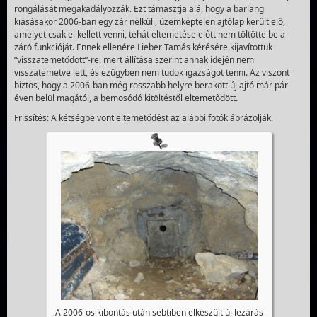
rongálását megakadályozzák. Ezt támasztja alá, hogy a barlang
kiásásakor 2006-ban egy zár nélküli, üzemképtelen ajtólap került elő,
amelyet csak el kellett venni, tehát eltemetése előtt nem töltötte be a
záró funkcióját. Ennek ellenére Lieber Tamás kérésére kijavítottuk
“visszatemetődött”-re, mert állítása szerint annak idején nem
visszatemetve lett, és ezügyben nem tudok igazságot tenni. Az viszont
biztos, hogy a 2006-ban még rosszabb helyre berakott új ajtó már pár
éven belül magától, a bemosódó kitöltéstől eltemetődött.
Frissítés: A kétségbe vont eltemetődést az alábbi fotók ábrázolják.
A 2006-os kibontás után sebtiben elkészült új lezárás