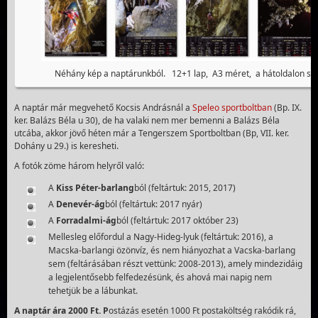
Néhány kép a naptárunkból. 12+1 lap, A3 méret, a hátoldalon szö
A naptár már megvehető Kocsis Andrásnál a
Speleo sportboltban
(Bp. IX.
ker. Balázs Béla u 30), de ha valaki nem mer bemenni a Balázs Béla
utcába, akkor jövő héten már a Tengerszem Sportboltban (Bp, VII. ker.
Dohány u 29.) is keresheti.
A fotók zöme három helyről való:
A
Kiss Péter-barlang
ból (feltártuk: 2015, 2017)
A
Denevér-ág
ból (feltártuk: 2017 nyár)
A
Forradalmi-ág
ból (feltártuk: 2017 október 23)
Mellesleg előfordul a Nagy-Hideg-lyuk (feltártuk: 2016), a
Macska-barlangi özönvíz, és nem hiányozhat a Vacska-barlang
sem (feltárásában részt vettünk: 2008-2013), amely mindezidáig
a legjelentősebb felfedezésünk, és ahová mai napig nem
tehetjük be a lábunkat.
A naptár ára 2000 Ft. P
ostázás esetén 1000 Ft postaköltség rakódik rá,