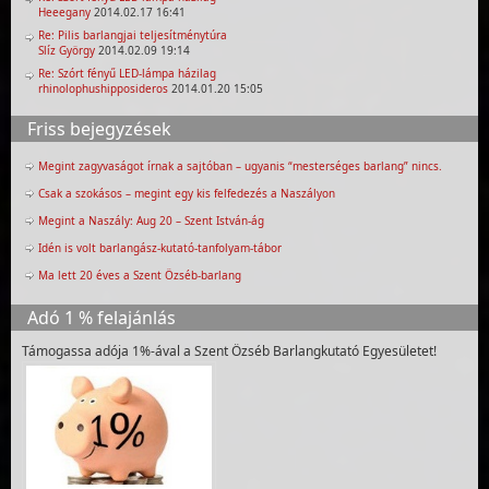
Heeegany
2014.02.17 16:41
Re: Pilis barlangjai teljesítménytúra
Slíz György
2014.02.09 19:14
Re: Szórt fényű LED-lámpa házilag
rhinolophushipposideros
2014.01.20 15:05
Friss bejegyzések
Megint zagyvaságot írnak a sajtóban – ugyanis “mesterséges barlang” nincs.
Csak a szokásos – megint egy kis felfedezés a Naszályon
Megint a Naszály: Aug 20 – Szent István-ág
Idén is volt barlangász-kutató-tanfolyam-tábor
Ma lett 20 éves a Szent Özséb-barlang
Adó 1 % felajánlás
Támogassa adója 1%-ával a Szent Özséb Barlangkutató Egyesületet!