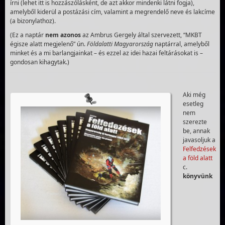
írni (lehet itt is hozzászólásként, de azt akkor mindenki látni fogja),
amelyből kiderül a postázási cím, valamint a megrendelő neve és lakcíme
(a bizonylathoz).
(Ez a naptár
nem azonos
az Ambrus Gergely által szervezett, “MKBT
égisze alatt megjelenő” ún.
Földalatti Magyarország
naptárral, amelyből
minket és a mi barlangjainkat – és ezzel az idei hazai feltárásokat is –
gondosan kihagytak.)
Aki még
esetleg
nem
szerezte
be, annak
javasoljuk a
Felfedzések
a föld alatt
c.
könyvünk