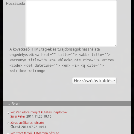
Hozzászólás
A következő
HTML
tag-ek és tulajdonságok használata
engedélyezett:
<a href="" title=""> <abbr title="">
<acronym title=""> <b> <blockquote cite=""> <cite>
<code> <del datetime=""> <em> <i> <q cite="">
<strike> <strong>
Fórum
Re: Van előre megírt kutatási naplótok?
Sűrű Péter
2014.11.25 10:16
záras acélkarcsi olcsón
Guest
2014.07.28 14:14
Re: Szórt fényű LED-lámpa házilag