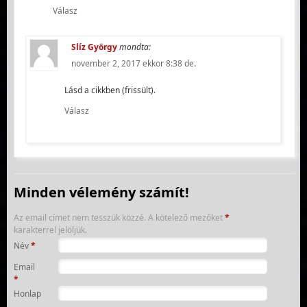
Válasz
Slíz György
mondta:
november 2, 2017 ekkor 8:38 de.
Lásd a cikkben (frissült).
Válasz
Minden vélemény számít!
Az email címet nem tesszük közzé.
A kötelező mezőket
*
karakterrel jelöljük.
Név
*
Email
*
Honlap