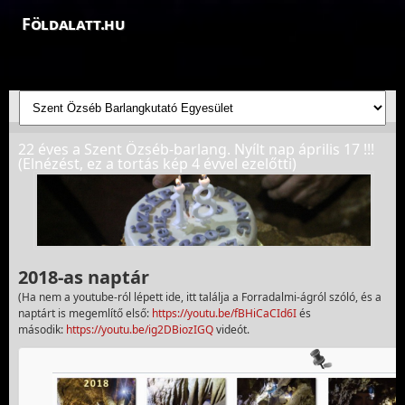
Földalatt.hu
Felfedezések a föld alatt - feltáró barlangkutatások
22 éves a Szent Özséb-barlang. Nyílt nap április 17 !!!
(Elnézést, ez a tortás kép 4 évvel ezelőtti)
2018-as naptár
(Ha nem a youtube-ról lépett ide, itt találja a Forradalmi-ágról szóló, és a
naptárt is megemlítő első:
https://youtu.be/fBHiCaCId6I
és
második:
https://youtu.be/ig2DBiozIGQ
videót.