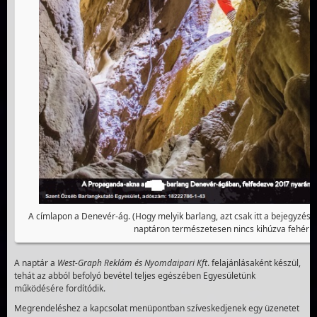
A címlapon a Denevér-ág. (Hogy melyik barlang, azt csak itt a bejegyzés
naptáron természetesen nincs kihúzva fehérrel
A naptár a
West-Graph Reklám és Nyomdaipari Kft
. felajánlásaként készül,
tehát az abból befolyó bevétel teljes egészében Egyesületünk
működésére fordítódik.
Megrendeléshez a kapcsolat menüpontban szíveskedjenek egy üzenetet