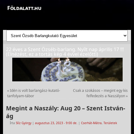
Földalatt.hu
Felfedezések a föld alatt - feltáró barlangkutatások
22 éves a Szent Özséb-barlang. Nyílt nap április 17 !!!
(Elnézést, ez a tortás kép 4 évvel ezelőtti)
«
Idén is volt barlangász-kutató-
Csak a szokásos – megint egy kis
tanfolyam-tábor
felfedezés a Naszályon
»
Megint a Naszály: Aug 20 – Szent István-
ág
Írta
Slíz György
|
augusztus 23, 2023
- 9:00 de.
|
Cserhát-Mátra
,
Területek