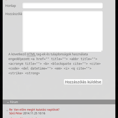
*
Honlap
Hozzászólás
A következő
HTML
tag-ek és tulajdonságok használata
engedélyezett:
<a href="" title=""> <abbr title="">
<acronym title=""> <b> <blockquote cite=""> <cite>
<code> <del datetime=""> <em> <i> <q cite="">
<strike> <strong>
Fórum
Re: Van előre megírt kutatási naplótok?
Sűrű Péter
2014.11.25 10:16