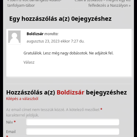
tanfolyam-tábor
felfedezés a Naszályon
»
Egy hozzászólás a(z) 0ejegyzéshez
Boldizsár
mondta:
augusztus 23, 2023 ekkor 7:27 du.
Gratulálok. Lesz még nagy dobásotok. Ne adjátok fel.
Válasz
Hozzászólás a(z)
Boldizsár
bejegyzéshez
Kilépés a válaszból
Az email címet nem tesszük közzé.
A kötelező mezőket
*
karakterrel jelöljük.
Név
*
Email