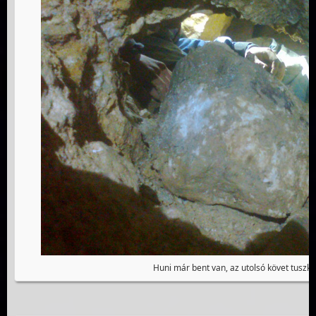
Huni már bent van, az utolsó követ tuszkol