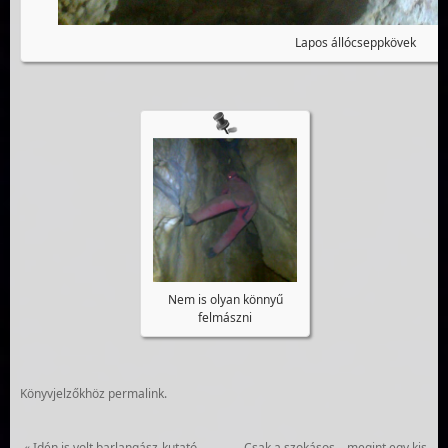
Lapos állócseppkövek
Nem is olyan könnyű
felmászni
Könyvjelzőkhöz
permalink
.
«
Idén is volt barlangász-kutató-
Csak a szokásos – megint egy kis