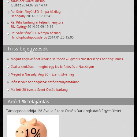
záras acélkarcsi olcsón
Guest
2014.07.28 14:14
Re: Szórt fényű LED-lámpa házilag
Heeegany
2014.02.17 16:41
Re: Pilis barlangjai teljesítménytúra
Slíz György
2014.02.09 19:14
Re: Szórt fényű LED-lámpa házilag
rhinolophushipposideros
2014.01.20 15:05
Friss bejegyzések
Megint zagyvaságot írnak a sajtóban – ugyanis “mesterséges barlang” nincs.
Csak a szokásos – megint egy kis felfedezés a Naszályon
Megint a Naszály: Aug 20 – Szent István-ág
Idén is volt barlangász-kutató-tanfolyam-tábor
Ma lett 20 éves a Szent Özséb-barlang
Adó 1 % felajánlás
Támogassa adója 1%-ával a Szent Özséb Barlangkutató Egyesületet!