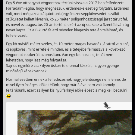
Egy 5 éve otthagyott végponthoz tértünk vissza a 2017-ben felfedezett
Forradalmi-ágba, hogy megnézzük, érdemes-e esetleg folytatni. Érdemes
volt, mert még aznap átjutottunk (egy összecseppkövesedett szálkő-
szűkületet kellett kivésni), kb 25 méter poligonhosszúságú járat tárult fel,
és mivel ez augusztus 20-án történt, ezért az új szakasz a Szent István-ág
nevet kapta. Ez a P-kürtő feletti névtelen kiágazás tetején található, és
felfelé vezet.
Egy kb másfél méter széles, és 10 méter magas hasadék-járatról van szó,
cseppköves, mint errefelé minden, és a tetejébe felmászva a következő
végpontot is sikerült azonosítani. Van egy kis huzat is, tehát nem
lehetetlen, hogy lesz még folytatása.
Sajnos egyelőre csak ilyen őskori telefonnal készült, nagyon gyenge
minőségű képek vannak.
Normál esetben ennek a felfedezésnek nagy jelentősége nem lenne, de
mivel ilyen ínséges időket élünk, hogy már 3 éve nem volt komoly
feltárásunk, ezért az ilyen kis nyúlfarknyi előrelépést is meg kell becsülni