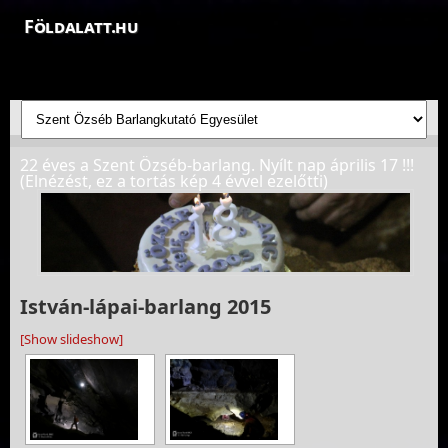
Földalatt.hu
Felfedezések a föld alatt - feltáró barlangkutatások
22 éves a Szent Özséb-barlang. Nyílt nap április 17 !!!
(Elnézést, ez a tortás kép 4 évvel ezelőtti)
István-lápai-barlang 2015
[Show slideshow]