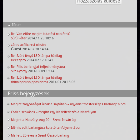
Fórum
Re: Van előre megírt kutatási naplótok?
Sűrű Péter
2014.11.25 10:16
záras acélkarcsi olcsón
Guest
2014.07.28 14:14
Re: Szórt fényű LED-lámpa házilag
Heeegany
2014.02.17 16:41
Re: Pilis barlangjai teljesítménytúra
Slíz György
2014.02.09 19:14
Re: Szórt fényű LED-lámpa házilag
rhinolophushipposideros
2014.01.20 15:05
Friss bejegyzések
Megint zagyvaságot írnak a sajtóban – ugyanis “mesterséges barlang” nincs.
Csak a szokásos – megint egy kis felfedezés a Naszályon
Megint a Naszály: Aug 20 – Szent István-ág
Idén is volt barlangász-kutató-tanfolyam-tábor
Ma lett 20 éves a Szent Özséb-barlang