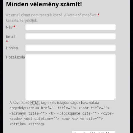
Minden vélemény számít!
Az email címet nem tesszük közzé.
A kötelező mezőket
*
karakterrel jelöljük.
Név
*
Email
*
Honlap
Hozzászólás
A következő
HTML
tag-ek és tulajdonságok használata
engedélyezett:
<a href="" title=""> <abbr title="">
<acronym title=""> <b> <blockquote cite=""> <cite>
<code> <del datetime=""> <em> <i> <q cite="">
<strike> <strong>