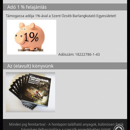
Adó 1 % felajánlás
Támogassa adója 1%-ával a Szent Özséb Barlangkutató Egyesületet!
Adószám: 18222786-1-43
Az (elavult) könyvünk
Minden jog fenntartva! - A honlapon található anyagok, különösen fotók
bármilyen felhasználása a szerzők engedélyéhez kötött.