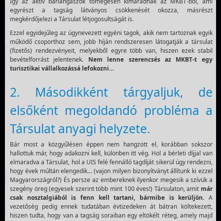
Így az aktív barlangászok tömegesen kimaradnak az MKBT-ből, ami
egyrészt a tagság látványos csökkenését okozza, másrészt
megkérdőjelezi a Társulat létjogosultságát is.
Ezzel egyidejűleg az úgynevezett egyéni tagok, akik nem tartoznak egyik
működő csoporthoz sem, jobb híján rendszeresen látogatják a társulat
(fizetős) rendezvényeit, melyekből egyre több van, hiszen ezek stabil
bevételforrást jelentenek.
Nem lenne szerencsés az MKBT-t egy
turisztikai vállalkozássá lefokozni…
2. Másodikként tárgyaljuk, de
elsőként megoldandó probléma a
Társulat anyagi helyzete.
Bár most a közgyűlésen éppen nem hangzott el, korábban sokszor
hallottuk már, hogy adakozni kell, különben itt vég. Hol a bérleti díjjal van
elmaradva a Társulat, hol a UIS felé fennálló tagdíját sikerül úgy rendezni,
hogy évek múltán elengedik… (vajon milyen bizonyítványt állítunk ki ezzel
Magyarországról?) És persze az embereknek ilyenkor megesik a szívük a
szegény öreg (egyesek szerint több mint 100 éves!) Társulaton, amit
már
csak nosztalgiából is fenn kell tartani, bármibe is kerüljön
. A
vezetőség pedig ennek tudatában évtizedeken át bátran költekezett,
hiszen tudta, hogy van a tagság soraiban egy eltökélt réteg, amely majd