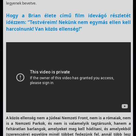
legyenek bevetve.
Hogy a Brian élete című film idevágó részletét
idézzem: “Testvéreim! Nekünk nem egymás ellen kell
harcolnunk! Van közös ellenség!”
A közös ellenség nem a Júdeai Nemzeti Front, nem is a rómaiak, nem
is a Nemzeti Parkok, és nem is valamelyik tagtársunk, hanem a
feltáratlan barlangok, amelyeket meg kell hódítani, és amelyekből
(szerencsére) egyelőre minél többet fedezünk fel, annál több lesz