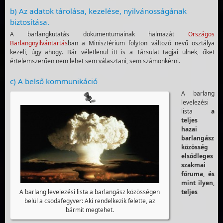
b) Az adatok tárolása, kezelése, nyilvánosságának
biztosítása.
A barlangkutatás dokumentumainak halmazát
Országos
Barlangnyilvántartás
ban a Minisztérium folyton változó nevű osztálya
kezeli, úgy ahogy. Bár véletlenül itt is a Társulat tagjai ülnek, őket
értelemszerűen nem lehet sem választani, sem számonkérni.
c) A belső kommunikáció
A barlang
levelezési
lista
a
teljes
hazai
barlangász
közösség
elsődleges
szakmai
fóruma, és
mint ilyen,
teljes
A barlang levelezési lista a barlangász közösségen
belül a csodafegyver: Aki rendelkezik felette, az
bármit megtehet.