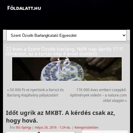
Földalatt.hu
Felfedezések a föld alatt - feltáró barlangkutatások
22 éves a Szent Özséb-barlang. Nyílt nap április 17 !!!
(Elnézést, ez a tortás kép 4 évvel ezelőtti)
«
50 000 Ft-ot nyertünk a Karszt és
176 000 éves emberi cseppkő-
Barlang Alapítvány pályázatán!
építmények videón – a nature.com
oldal alapján
»
Időt ugrik az MKBT. A kérdés csak az,
hogy hová.
Írta
Slíz György
|
május 26, 2016
- 1:24 du.
|
Kategorizálatlan