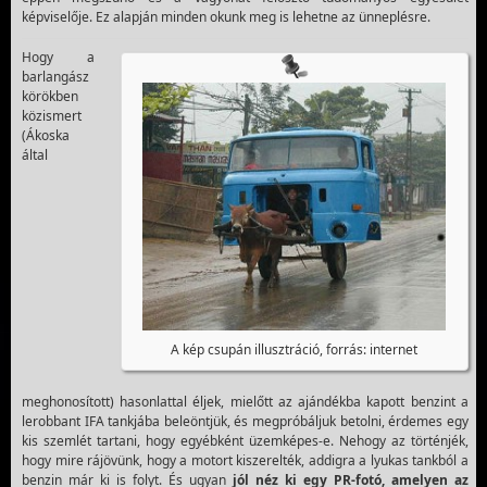
képviselője. Ez alapján minden okunk meg is lehetne az ünneplésre.
Hogy a
barlangász
körökben
közismert
(Ákoska
által
A kép csupán illusztráció, forrás: internet
meghonosított) hasonlattal éljek, mielőtt az ajándékba kapott benzint a
lerobbant IFA tankjába beleöntjük, és megpróbáljuk betolni, érdemes egy
kis szemlét tartani, hogy egyébként üzemképes-e. Nehogy az történjék,
hogy mire rájövünk, hogy a motort kiszerelték, addigra a lyukas tankból a
benzin már ki is folyt. És ugyan
jól
néz ki egy PR-fotó, amelyen az