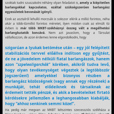
szoktak tudni szuszakolni néhány olyan feladatot is,
amely a kiépítetlen
barlangokkal kapcsolatos
,
ezáltal szükségszerűen barlangász
egyesületek bevonását igényli
.
Ezek az asztalról lehulló morzsák is sokszor elérik a millió forintos, néha
akár a több-tízmillió forintos méretet, ilyen módon csak az elmúlt tíz
évben is
már több MKBT-székháznyi összeg vált a megélhetési
barlangkutatók koncává.
Nem azt javaslom, hogy a Társulat
vállalkozzon, de azon érdemes lenne elgondolkodni, hogy
szigorúan a lyukak betömése után – egy jól felépített
stabilizációs tervvel előállva indítson egy gyűjtést,
de ne a jövedelem nélküli fiatal barlangászok, hanem
azon “
szpeleoligarchák
” körében, akikről tudva levő,
hogy olyan tevékenységet végeztek (a legtöbbször
jogszerűen!) amelyekkel bizonyos részben a
barlangász közösségnek (vagy annak egy részének) a
munkáját, tehát elődeiknek és társaiknak az
érdemeit tették pénzzé, és akik a bevételeiket firtató
kérdésekre jellemzően a leghangosabban kiabálják,
hogy “ahhoz senkinek semmi köze!”.
Ha pedig már megvan az MKBT kétszintes szecessziós székháza a