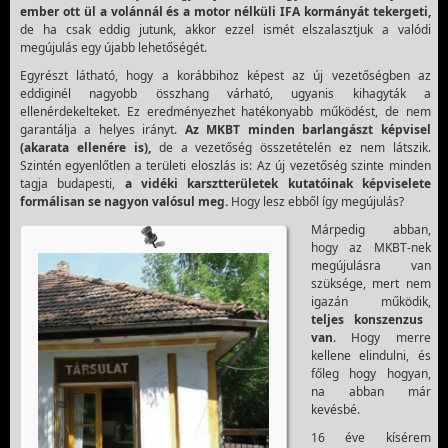
ember ott ül a volánnál és a motor nélküli IFA kormányát tekergeti,
de ha csak eddig jutunk, akkor ezzel ismét elszalasztjuk a valódi
megújulás egy újabb lehetőségét.
Egyrészt látható, hogy a korábbihoz képest az új vezetőségben az
eddiginél nagyobb összhang várható, ugyanis kihagyták a
ellenérdekelteket. Ez eredményezhet hatékonyabb működést, de nem
garantálja a helyes irányt.
Az MKBT minden barlangászt képvisel
(akarata ellenére is),
de a vezetőség összetételén ez nem látszik.
Szintén egyenlőtlen a területi eloszlás is: Az új vezetőség szinte minden
tagja budapesti,
a vidéki karsztterületek kutatóinak képviselete
formálisan se nagyon valósul meg.
Hogy lesz ebből így megújulás?
Márpedig abban,
hogy az MKBT-nek
megújulásra van
szüksége, mert nem
igazán működik,
teljes konszenzus
van
. Hogy merre
kellene elindulni, és
főleg hogy hogyan,
na abban már
kevésbé.
16 éve kísérem