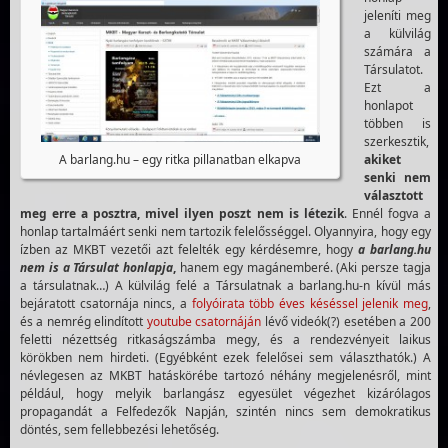
jeleníti meg
a külvilág
számára a
Társulatot.
Ezt a
honlapot
többen is
szerkesztik,
akiket
A barlang.hu – egy ritka pillanatban elkapva
senki nem
választott
meg erre a posztra, mivel ilyen poszt nem is létezik
. Ennél fogva a
honlap tartalmáért senki nem tartozik felelősséggel. Olyannyira, hogy egy
ízben az MKBT vezetői azt felelték egy kérdésemre, hogy
a barlang.hu
nem is a Társulat honlapja
,
hanem egy magánemberé. (Aki persze tagja
a társulatnak…) A külvilág felé a Társulatnak a barlang.hu-n kívül más
bejáratott csatornája nincs, a
folyóirata több éves késéssel jelenik meg
,
és a nemrég elindított
youtube csatornáján
lévő videók(?) esetében a 200
feletti nézettség ritkaságszámba megy, és a rendezvényeit laikus
körökben nem hirdeti. (Egyébként ezek felelősei sem választhatók.) A
névlegesen az MKBT hatáskörébe tartozó néhány megjelenésről, mint
például, hogy melyik barlangász egyesület végezhet kizárólagos
propagandát a Felfedezők Napján, szintén nincs sem demokratikus
döntés, sem fellebbezési lehetőség.