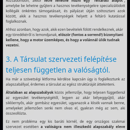
Rózsadombon, akkor
létre lehetne hozni egy “feltárási alapot”,
amelybe be lehetne gyűjteni a hasznos tevékenységekre specializálódott
kollégák önkéntes támogatásait, és pályázat útján szétosztani azok
között, akik a hasznos tevékenységek helyett a feltáró kutatással
foglalkoznak.
Ahhoz azonban, hogy azok, akik ezen bevételek fölött rendelkeznek, akár
egy töredékéről is lemondjanak,
először (fontos a sorrend!) bizonyítani
kellene, hogy a motor üzemképes, és hogy a volánnál ülők tudnak
vezetni.
3. A Társulat szervezeti felépítése
teljesen független a valóságtól.
Ha már a szövetségi létforma kérdése kapcsán úgy is foglalkoztunk az
alapszabállyal, érdemes a társulat az egész struktúráját áttekinteni.
Általában az alapszabályok
közös jellemzője, hogy teljesen függetlenül
az egyesület tevékenységétől, legyen az akár bélyeggyűjtő, akár
siklóernyős, akár gombász egyesület, ugyanazok a klisék vannak benne,
amelyeket jellemzően senki nem olvas el, gyakran még az sem, aki
összeollózta.
Ez nem probléma egy kis baráti körnél, de egy országos szakmai
szervezet esetében
a valóságra nem illeszkedő alapszabály eleve