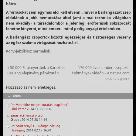
hátra.
A forrásokat sem egymás elől kell elvenni, mivel a barlangászat szép
oldalának a jobb bemutatása által (ami a mai technika világában
nem akadály) a társadalomból a jelenlegi erőforrások sokszorosát
lehetne kinyerni, mind emberi, mind pedig anyagi értelemben.
A barlangász csoportok közötti egészséges és tisztességes verseny
az egész szakma virágzását hozhatná el.
Könyvjelzőkhöz
permalink
.
«
50 000 Ft-ot nyertünk a Karszt és
176 000 éves emberi cseppkő-
Barlang Alapítvány pályázatán!
építmények videón – a nature.com
oldal alapján
»
Hozzászólás nem lehetséges.
Fórum
Re: Van előre megírt kutatási naplótok?
Sűrű Péter
2014.11.25 10:16
záras acélkarcsi olcsón
Guest
2014.07.28 14:14
Re: Szórt fényű LED-lámpa házilag
Heeegany
2014.02.17 16:41