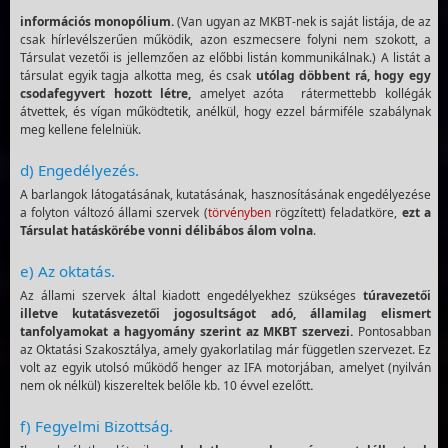
információs monopólium.
(Van ugyan az MKBT-nek is saját listája, de az
csak hírlevélszerűen működik, azon eszmecsere folyni nem szokott, a
Társulat vezetői is jellemzően az előbbi listán kommunikálnak.) A listát a
társulat egyik tagja alkotta meg, és csak
utólag döbbent rá, hogy egy
csodafegyvert hozott létre,
amelyet azóta rátermettebb kollégák
átvettek, és vígan működtetik, anélkül, hogy ezzel bármiféle szabálynak
meg kellene felelniük.
d) Engedélyezés.
A barlangok látogatásának, kutatásának, hasznosításának engedélyezése
a folyton változó állami szervek (
törvényben
rögzített) feladatköre,
ezt a
T
ársulat hatáskörébe vonni délibábos álom volna
.
e) Az oktatás.
Az állami szervek által kiadott engedélyekhez szükséges
túravezetői
illetve kutatásvezetői jogosultságot adó, államilag elismert
tanfolyamokat a hagyomány szerint az MKBT szervezi.
Pontosabban
az Oktatási Szakosztálya, amely gyakorlatilag már független szervezet. Ez
volt az egyik utolsó működő henger az IFA motorjában, amelyet (nyilván
nem ok nélkül) kiszereltek belőle kb. 10 évvel ezelőtt
.
f) Fegyelmi Bizottság.