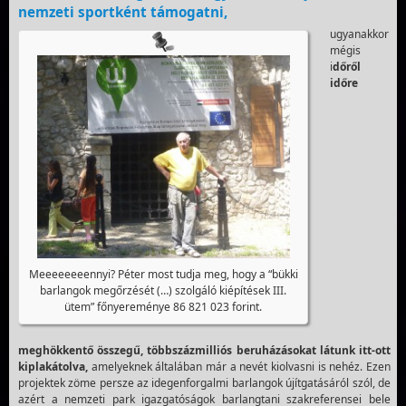
nemzeti sportként támogatni,
ugyanakkor
mégis
i
dőről
időre
Meeeeeeeennyi? Péter most tudja meg, hogy a “bükki
barlangok megőrzését (…) szolgáló kiépítések III.
ütem” főnyereménye 86 821 023 forint.
meghökkentő összegű, többszázmilliós beruházásokat látunk itt-ott
kiplakátolva,
amelyeknek általában már a nevét kiolvasni is nehéz. Ezen
projektek zöme persze az idegenforgalmi barlangok újítgatásáról szól, de
azért a nemzeti park igazgatóságok barlangtani szakreferensei bele