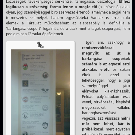
közösségek tevékenységét serkentse, támogassa, összefogja.
Ehhez
logikusan a szövetségi forma lenne a megfelelő
(a szövetség alatt
olyan, jogi személyiséggel bíró szervezet értendő, amelynek a tagjai nem
természetes személyek, hanem egyesületek.) Vannak is erre utaló
elemek a Társulat működésében: az alapszabály is definiálja a
“barlangász csoport” fogalmát, de a csak mint a tagok csoportjait, nem
pedig mint a Társulat építőelemeit.
Igen ám, csakhogy a
rendszerváltással
megnyílt az út a
barlangász csoportok
számára is
az egyesületté
alakulás előtt
, és sokan
éltek is ezzel a
lehetőséggel, hogy a jogi
személyiséggel járó
előnyöket kiaknázhassák.
Például pályázatokon részt
venni, térképezési, kiépítési
megbízásokat vállalni,
barlanghasznosítást
végezni.
Ezt visszacsinálni
már nem lehet, kár is
próbálkozni
, mert egyetlen
jól működő egyesület sem