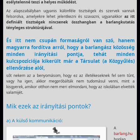
esélytelenné teszi a helyes működést.
Az alapszabályban ugyanis különféle tisztségek és szervek vannak
felsorolva, amelyekre lehet jelentkezni és szavazni, ugyanakkor
az itt
definiált tisztségek nincsenek összhangban
a barlangkutatás
tényleges struktúrájával.
És itt nem csupán formaságról van szó, hanem
magyarra fordítva arról, hogy a barlangász közösség
minden irányítási pontja, tehát minden
kulcspozíciója kikerült már a Társulat (a Közgyűlés)
ellenőrzése alól,
sőt nekem az a benyomásom, hogy ez az illetékeseknek fel sem tűnt,
vagy ha igen, akkor megpróbálták nem tudomásul venni, mint a
kisgyerek, amikor otthon nem meri elmondani, hogy az iskolában elvették
valamijét.
Mik ezek az irányítási pontok?
a) A külső kommunikáció:
A
barlang.hu
honlap