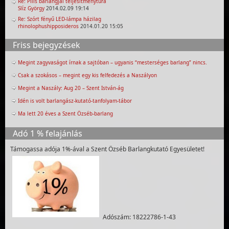
Re: Pilis barlangjai teljesítménytúra
Slíz György
2014.02.09 19:14
Re: Szórt fényű LED-lámpa házilag
rhinolophushipposideros
2014.01.20 15:05
Friss bejegyzések
Megint zagyvaságot írnak a sajtóban – ugyanis “mesterséges barlang” nincs.
Csak a szokásos – megint egy kis felfedezés a Naszályon
Megint a Naszály: Aug 20 – Szent István-ág
Idén is volt barlangász-kutató-tanfolyam-tábor
Ma lett 20 éves a Szent Özséb-barlang
Adó 1 % felajánlás
Támogassa adója 1%-ával a Szent Özséb Barlangkutató Egyesületet!
Adószám: 18222786-1-43