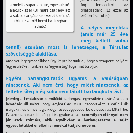
Amelyik csapat tehette, egyesületté
fog lemondani az
alakult – az MKBT mára csak egy lett
önállóságáról (És ezzel az
a sok barlangász szervezet közül. (A
erőforrásairól is!).
tábla a Szemlő-hegyi-barlangban
látható)
A helyes megoldás
(amit már 25 éve
meg kellett volna
tenni!) azonban most is lehetséges, a Társulat
szövetséggé alakítása,
amelyet legegyszerűbben úgy képzelhetünk el, hogy a “csoport” helyére
“egyesület”-et írunk, és az “egyéni tag” fogalmát töröljük.
Egyéni barlangkutatók ugyanis a valóságban
nincsenek. Aki nem érti, hogy miért nincsenek, az
feltehetőleg még soha nem látott barlangkutatást.
Jelenleg a hivatalosan is működő barlangász egyesületek számára az a
lehetőség áll nyitva, hogy egyidejűleg MKBT csoportként is definiálják
magukat, és ehhez tagjaik egy részét egyesével beléptessék az MKBT-be.
Ez azonban csak költséggel és gyakorlatilag
semmilyen előnnyel nem
jár azok számára, akik egyébként a barlangászatot a saját
egyesületükkel enélkül is remekül tudják művelni.