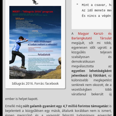
"  Mint a csavar, ha t
   Az idő menete megsz
   És nincs a végén cs
                   (i
A
Magyar Karszt- és
Barlangkutató Társulat
megújult, sőt mi több,
egyenesen időt ugrott: a
közgyűlés teljesen
szabályosan és
demokratikusan
megválasztotta az
egyetlen lehetőségként
jelentkező új főtitkárt
, ez
különösebb meglepetést
Időugrás 2016. Forrás: facebook
senkinek nem okozott, de a
vezetőségben több
váratlanul bekerült új
ember is helyet kapott.
Emellé még
sült galamb gyanánt egy 4,7 millió forintos támogatás
t is
bejelentett a közgyűlésen egy másik, általunk korábban nem is ismert,
éppen megszűnő és a vagyonát felosztó tudományos egyesület