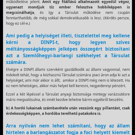
működtetése jelent.
Amit egy főállású alkalmazott egyedül végez,
ugyanazt mondjuk tíz ember felosztva hobbiképpen is
megcsinálhatja
, és így a Társulat működése nem csupán
fenntarthatóbb, de még sokkal demokratikusabb is lesz. (Kérdés persze,
hogy ez cél-e.)
Ami pedig a helyiséget illeti, tisztelettel meg kellene
kérni a DINPI-t, hogy legyen szíves
méltányosságképpen jelképes összegért biztosítani
azt a Szemlőhegyi-barlangi székhelyet a Társulat
számára.
Elvégre a DINPI állami szervként gazdálkodik az állami vagyonnal, nem
indokolt tehát, hogy a közhasznú Társulat számára piaci áron adja ki azt a
helyiséget, ami már akkor is állt, amikor a DINPI még nem is létezett. Ha
ez nem lehetséges, akkor más helyet kell keresni, negyedennyi pénzért.
Ezzel a két lépéssel a Társulat anyagi biztonsága mintegy varázsütésre
máris megvalósulna, és innét kezdve lehetne bármi egyébről beszélni
.
b) A hordó lukainak számbavétele után vessünk egy pillantást, csak
érdekességképpen, a hordóba terelhető patakokra is.
Arra nyilván nem lehet számítani, hogy az állam
hirtelen a barlangászatot fogja a foci helyett kiemelt