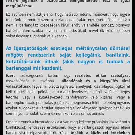
feltáró jogainak a biztosítása elengedhetetlen lesz az igazi
megújuláshoz.
Ez azonban nem azt jelenti, hogy hátradőlhetünk, mondván, hogy úgyse
tehetünk semmit. Hiszen a barlangokat (talán egy kivételtől eltekintve)
nem a barlangász közösségen kívüli erők, valamiféle gonosz, öltönyös
háttérhatalom szokta elvenni a felfedezőktől, mivel ők különösebben
sokat úgysem tudnának vele kezdeni.
Az Igazgatóságok esetleges méltánytalan döntései
mögött rendszerint saját kollegáink, barátaink,
kutatótársaink állnak (akik nagyon is tudnak a
barlanggal mit kezdeni).
Ezért szükségesnek tartom egy
részletes etikai szabályzat
összeállítását is, továbbá
állandónak és a közgyűlés által
választottnak
fegyelmi bizottság létét, amelynek kizárólagos jogkörrel
kell rendelkeznie például a barlang levelezési listáról való esetleges
letörlés, vagy a kutatásvezetői tanfolyamról való kizárás, vagy a
barlang.hu-n való publikálás jogának a megvonása felett, jelenleg ugyanis
ezeket a jogokat a Társulat egyes tagjai önkényesen gyakorolhatják, és
semmilyen társulati szervnek nem kell róla számot adniuk.
Emellett ennek a bizottságnak aktívan meg kellene próbálnia közbelépni a
konfliktusok rendezése érdekében, hogy a barlangászok egymás elleni
hadakozásra elpazarolt erőforrásai
inkább a közös cél érdekében