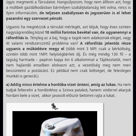
úgyis megmenti a Társulatot. Hangsúlyozom, hogy nem állítom azt, hogy
a múltbeli gazdálkodásban bármilyen szabálytalanság lett volna, nincs is
ilyen információm,
de teljesen szabályosan és jogszerűen is el lehet
pazarolni egy szervezet pénzét.
Ugyanis ha megnézzük a társulat mérlegét, azt látjuk, hogy éves szinten
nagyságrendileg közel
10 millió forintos bevétel van, de ugyanennyi a
ráfordítás is.
Tényleg az a baj, hogy a tagok nem adakoznak eleget, vagy
itt valami rendszerszintű probléma van?
A ráfordítás jelentős része
ugyanis a működésre megy el
(több mint 3 MFt csak a bérköltség,
szintén több mint 1MFt helyiségbérleti díj. És még mindig 130 fő – a
tagság harmada – papíron kapja évi 6 alkalommal a Tájékoztatót, mert
nem hajlandó emailben elolvasni azt, a vezetőség meg nem meri
beszüntetni a postázást. Ez például nem csak költséget, de felesleges
munkát is generál.)
a) Addig nincs értelme a hordóba vizet önteni, amíg az lukas
. Ha nem
tudjuk felterelni a hordónkhoz a Szinva patakot, hanem vödörrel akarjuk
hordani bele a vizet, akkor javasolt először betömni rajta a lukat.