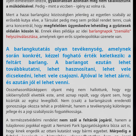
Ilyen elméletben létezik,
gyakorlatban azonban még nem találkoztunk
a működésével.
Pedig – mint a viccben – igény az volna rá.
Mert a hazai barlangász közösségben jelenleg az egyetlen szabály az
erősebb kutya elve, a Társulat pedig meg sem próbál rendet tenni, csak
arra koncentrál, hogy
megfelelően ügyeskedve lehetőleg a győztesek
oldalán kössön ki.
Ennek ékes példája az idei
barlangnapok “zseniális”
helyszínválasztása
, amelynek igen erős szpeleopolitikai üzenete van.
A barlangkutatás olyan tevékenység, amelynek
során konkrét, kézzel fogható érték keletkezik: a
feltárt barlang. A barlangot ezután lehet
továbbkutatni, lehet hasznosítani, lehet vele
dicsekedni, lehet vele csajozni. Ajtóval le lehet zárni,
és azután jól el lehet venni.
Összehasonlításképpen: olyant még nem hallottunk, hogy egy
siklóernyőstől elvették este, amit aznap repült, vagy olyant sem, hogy
kizárták az egész levegőből. Nem (csak) a barlangászok eredendő
gonoszsága okozza tehát a problémát, hanem a tevékenység különleges
jellege és a jogi szabályozás fogyatékossága.
A természetvédelmi rendelet
nem
szól a feltárók jogáró
l, hanem a
tulajdonosi jogokkal együtt a Nemzeti Park Igazgatóságokra bízza azt is,
hogy kinek engedik az ottani kutatást vagy bármi egyebet.
Márpedig a