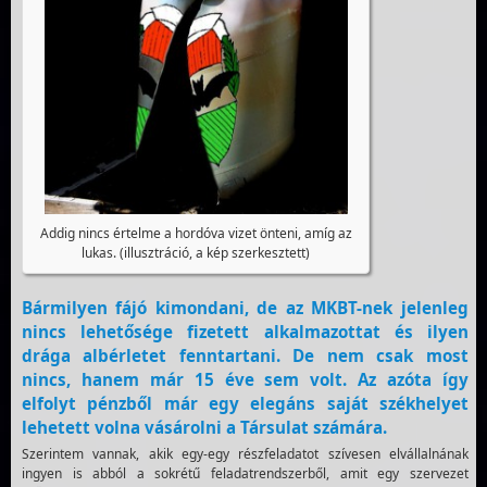
Addig nincs értelme a hordóva vizet önteni, amíg az
lukas. (illusztráció, a kép szerkesztett)
Bármilyen fájó kimondani, de az MKBT-nek jelenleg
nincs lehetősége fizetett alkalmazottat és ilyen
drága albérletet fenntartani. De nem csak most
nincs, hanem már 15 éve sem volt. Az azóta így
elfolyt pénzből már egy elegáns saját székhelyet
lehetett volna vásárolni a Társulat számára.
Szerintem vannak, akik egy-egy részfeladatot szívesen elvállalnának
ingyen is abból a sokrétű feladatrendszerből, amit egy szervezet