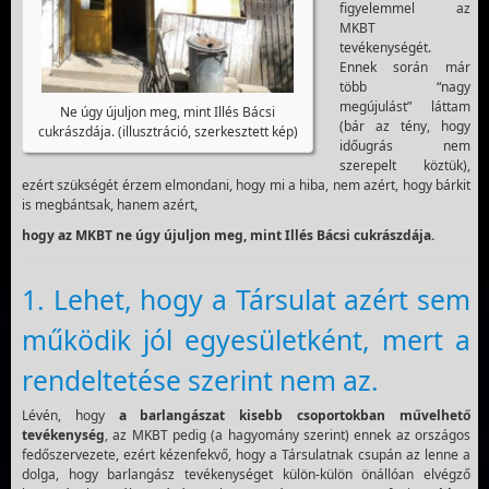
figyelemmel az
MKBT
tevékenységét.
Ennek során már
több “nagy
megújulást” láttam
Ne úgy újuljon meg, mint Illés Bácsi
(bár az tény, hogy
cukrászdája. (illusztráció, szerkesztett kép)
időugrás nem
szerepelt köztük),
ezért szükségét érzem elmondani, hogy mi a hiba, nem azért, hogy bárkit
is megbántsak, hanem azért,
hogy az MKBT ne úgy újuljon meg, mint Illés Bácsi cukrászdája.
1. Lehet, hogy a Társulat azért sem
működik jól egyesületként, mert a
rendeltetése szerint nem az.
Lévén, hogy
a barlangászat kisebb csoportokban művelhető
tevékenység
, az MKBT pedig (a hagyomány szerint) ennek az országos
fedőszervezete, ezért kézenfekvő, hogy a Társulatnak csupán az lenne a
dolga, hogy barlangász tevékenységet külön-külön önállóan elvégző