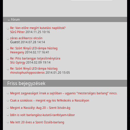
Fórum
Re: Van előre megírt kutatási naplótok?
Sűrű Péter
2014.11.25 10:16
záras acélkarcsi olcsón
Guest
2014.07.28 14:14
Re: Szórt fényű LED-lámpa házilag
Heeegany
2014.02.17 16:41
Re: Pilis barlangjai teljesítménytúra
Slíz György
2014.02.09 19:14
Re: Szórt fényű LED-lámpa házilag
rhinolophushipposideros
2014.01.20 15:05
Friss bejegyzések
Megint zagyvaságot írnak a sajtóban – ugyanis “mesterséges barlang” nincs.
Csak a szokásos – megint egy kis felfedezés a Naszályon
Megint a Naszály: Aug 20 – Szent István-ág
Idén is volt barlangász-kutató-tanfolyam-tábor
Ma lett 20 éves a Szent Özséb-barlang