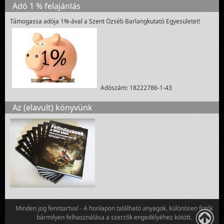
Adó 1 % felajánlás
Támogassa adója 1%-ával a Szent Özséb Barlangkutató Egyesületet!
Adószám: 18222786-1-43
Az (elavult) könyvünk
Minden jog fenntartva! - A honlapon található anyagok, különösen fotók
bármilyen felhasználása a szerzők engedélyéhez kötött.