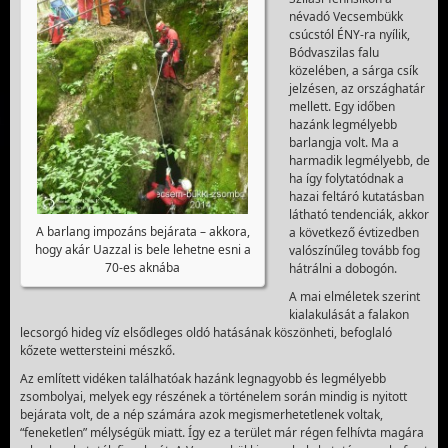
névadó Vecsembükk
csúcstól ÉNY-ra nyílik,
Bódvaszilas falu
közelében, a sárga csík
jelzésen, az országhatár
mellett. Egy időben
hazánk legmélyebb
barlangja volt. Ma a
harmadik legmélyebb, de
ha így folytatódnak a
hazai feltáró kutatásban
látható tendenciák, akkor
A barlang impozáns bejárata – akkora,
a következő évtizedben
hogy akár Uazzal is bele lehetne esni a
valószínűleg tovább fog
70-es aknába
hátrálni a dobogón.
A mai elméletek szerint
kialakulását a falakon
lecsorgó hideg víz elsődleges oldó hatásának köszönheti, befoglaló
kőzete wettersteini mészkő.
Az említett vidéken találhatóak hazánk legnagyobb és legmélyebb
zsombolyai, melyek egy részének a történelem során mindig is nyitott
bejárata volt, de a nép számára azok megismerhetetlenek voltak,
“feneketlen” mélységük miatt. Így ez a terület már régen felhívta magára