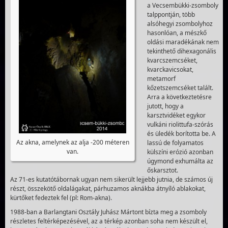
a Vecsembükki-zsomboly
talppontján, több
alsóhegyi zsombolyhoz
hasonlóan, a mészkő
oldási maradékának nem
tekinthető dihexagonális
kvarcszemcséket,
kvarckavicsokat,
metamorf
kőzetszemcséket talált.
Arra a következtetésre
jutott, hogy a
karsztvidéket egykor
vulkáni riolittufa-szórás
és üledék borította be. A
Az akna, amelynek az alja -200 méteren
lassú de folyamatos
van.
külszíni erózió azonban
úgymond exhumálta az
őskarsztot.
Az 71-es kutatótábornak ugyan nem sikerült lejjebb jutnia, de számos új
részt, összekötő oldalágakat, párhuzamos aknákba átnyíló ablakokat,
kürtőket fedeztek fel (pl: Rom-akna).
1988-ban a Barlangtani Osztály Juhász Mártont bízta meg a zsomboly
részletes feltérképezésével, az a térkép azonban soha nem készült el,