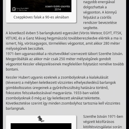
nagyobb energiával
dolgozhattak a
végponton. A könnyű
Cseppköves falak a 90-es aknában
feljutást a csörlős
rendszer bevezetése
segítette.
A következő évben 5 barlangkutató egyesület (Vörös Meteor, EGYT, FTSK,
VITUKI, és a Ganz Mávag hegymászói) továbbereszkedve elérték a ma is
ismert, híg, vörösagyagos, törmelékes végpontot, amit akkor 280 méter
mélységűnek becsültek.
1971-ben ugyanazokkal a résztvevőkkel szervezett tábort Szenthe István.
Megpróbálták az akkor már csak 250 méter mélységűnek gondolt
végpontot Kessler elképzeléseinek megfelelően folytatást remélve tovább
bontani.
Kessler Hubert ugyanis ezeknek a zsombolyoknak a kialakulását
(tévesen) a mélyben keletkezett vízszintes elhelyezkedésű barlangok
gömbboltozatos üregeinek a gyűrésfeszültség hatására történő,
fokozatos felszakadozásával magyarázta. 1933-ban valódi
zsombolyoknak ő még az így keletkezett aknákat tekintette.
Következtetése szerint így minden zsombolyhoz tartoznia kell vízszintes
barlangnak.
Szenthe István 1971-ben
végzett kézifúrásos
kitöltésvizsgálatai során