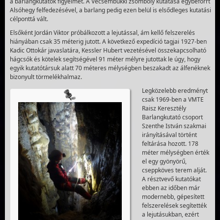
a barlangkutatók figyelmét. A Vecsembükki zsomboly kutatása egybeforrt
Alsóhegy felfedezésével, a barlang pedig ezen belül is elsődleges kutatási
célponttá vált.
Elsőként Jordán Viktor próbálkozott a lejutással, ám kellő felszerelés
hiányában csak 35 méterig jutott. A következő expedíció tagjai 1927-ben
Kadic Ottokár javaslatára, Kessler Hubert vezetésével összekapcsolható
hágcsók és kötelek segítségével 91 méter mélyre jutottak le úgy, hogy
egyik kutatótársuk alatt 70 méteres mélységben beszakadt az álfenéknek
bizonyult törmelékhalmaz.
Legközelebb eredményt
csak 1969-ben a VMTE
Raisz Keresztély
Barlangkutató csoport
Szenthe István szakmai
irányításával történt
feltárása hozott. 178
méter mélységben érték
el egy gyönyörű,
cseppköves terem alját.
A résztvevő kutatókat
ebben az időben már
modernebb, gépesített
felszerelések segítették
a lejutásukban, ezért