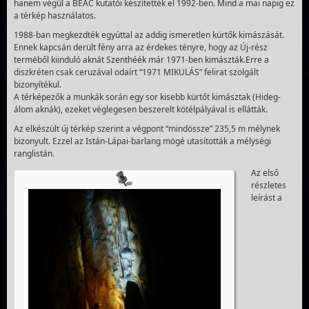
hanem végül a BEAC kutatói készítették el 1992-ben. Mind a mai napig ez
a térkép használatos.
1988-ban megkezdték egyúttal az addig ismeretlen kürtők kimászását.
Ennek kapcsán derült fény arra az érdekes tényre, hogy az Új-rész
terméből kiinduló aknát Szenthéék már 1971-ben kimászták.Erre a
diszkréten csak ceruzával odaírt “1971 MIKULÁS” felirat szolgált
bizonyítékul.
A térképezők a munkák során egy sor kisebb kürtőt kimásztak (Hideg-
álom aknák), ezeket véglegesen beszerelt kötélpályával is ellátták.
Az elkészült új térkép szerint a végpont “mindössze” 235,5 m mélynek
bizonyult. Ezzel az Istán-Lápai-barlang mögé utasították a mélységi
ranglistán.
Az első
részletes
leírást a