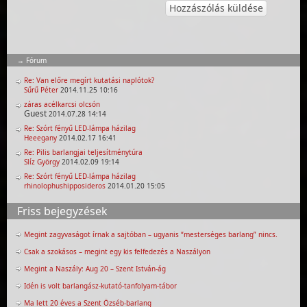
Fórum
Re: Van előre megírt kutatási naplótok?
Sűrű Péter
2014.11.25 10:16
záras acélkarcsi olcsón
Guest
2014.07.28 14:14
Re: Szórt fényű LED-lámpa házilag
Heeegany
2014.02.17 16:41
Re: Pilis barlangjai teljesítménytúra
Slíz György
2014.02.09 19:14
Re: Szórt fényű LED-lámpa házilag
rhinolophushipposideros
2014.01.20 15:05
Friss bejegyzések
Megint zagyvaságot írnak a sajtóban – ugyanis “mesterséges barlang” nincs.
Csak a szokásos – megint egy kis felfedezés a Naszályon
Megint a Naszály: Aug 20 – Szent István-ág
Idén is volt barlangász-kutató-tanfolyam-tábor
Ma lett 20 éves a Szent Özséb-barlang