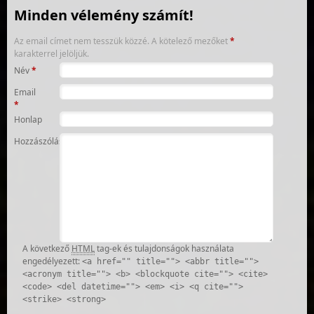
Minden vélemény számít!
Az email címet nem tesszük közzé.
A kötelező mezőket
*
karakterrel jelöljük.
Név
*
Email
*
Honlap
Hozzászólás
A következő
HTML
tag-ek és tulajdonságok használata
engedélyezett:
<a href="" title=""> <abbr title="">
<acronym title=""> <b> <blockquote cite=""> <cite>
<code> <del datetime=""> <em> <i> <q cite="">
<strike> <strong>