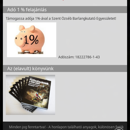
Adó 1 % felajánlás
Támogassa adója 1%-ával a Szent Özséb Barlangkutató Egyesületet!
Adószám: 18222786-1-43
Az (elavult) könyvünk
Minden jog fenntartva! - A honlapon található anyagok, különösen fotók