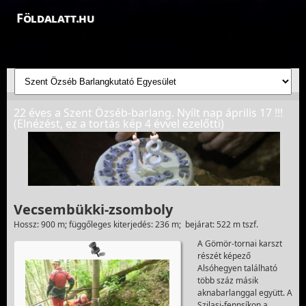
Földalatt.hu
Felfedezések a föld alatt - feltáró barlangkutatások
22 éves a Szent Özséb-barlang. Nyílt nap április 17 !!!
(Elnézést, ez a tortás kép 4 évvel ezelőtti)
Vecsembükki-zsomboly
Hossz: 900 m; függőleges kiterjedés: 236 m; bejárat: 522 m tszf.
A Gömör-tornai karszt
részét képező
Alsóhegyen található
több száz másik
aknabarlanggal együtt. A
Szilasi-fennsíkon a