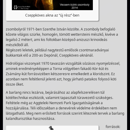
Cseppköves akna az “új rész”-ben
zsombolyról 1971-ben Szenthe István közölte. A zsomboly befoglaló
kőzete világos szürke, homogén, tömött wettersteini mészkő, kivéve a
legalsó 2 métert, ami kis foltokban középső-anizuszi krinoideás
mészkőből áll.
Régészeti leletek, például nagytestű emlősök csontmaradványai
bukkantak elő a 200-as Depónál, Cseppköves-aknánál.
Hidrológiai viszonyait 1970 tavaszán vizsgálták sózásos nyomjelzéssel,
aminek eredményeképpen a Torna völgyében fakadó Kör-kút és
Zsámány-kút forrásvizében kétszeresre emelkedett a kloridszint. Ez
azonban nem feltétlenül jelenti azt, hogy járható patakos folyosó köti
össze őket.
A barlang nincs lezárva, bejárásához az alapfelszerelésen túl
kötéltechnikai eszközök, valamint tapasztalt túravezető szükséges.
Feltétele még az Aggteleki Nemzeti Park Igazgatóságának a
hozzájárulása. Téli időszakban a denevérek védelme érdekében nem
látogatható. Meg nem erősített források szerint léteznek tervek a barlang
kalandturisztikai hasznosítása.
források: