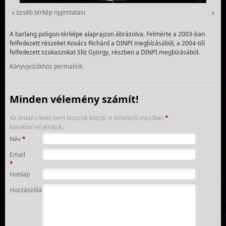
«
özséb térkép nypmtatasi
»
A barlang poligon-térképe alaprajzon ábrázolva. Felmérte a 2003-ban
felfedezett részeket Kovács Richárd a DINPI megbízásából, a 2004-től
felfedezett szakaszokat Slíz György, részben a DINPI megbízásából.
Könyvjelzőkhöz
permalink
.
Minden vélemény számít!
Az email címet nem tesszük közzé.
A kötelező mezőket
*
karakterrel jelöljük.
Név
*
Email
*
Honlap
Hozzászólás