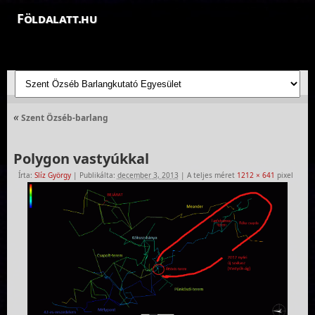
Földalatt.hu
Felfedezések a föld alatt - feltáró barlangkutatások
«
Szent Özséb-barlang
Polygon vastyúkkal
Írta:
Slíz György
|
Publikálta:
december 3, 2013
|
A teljes méret
1212 × 641
pixel