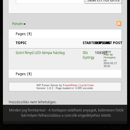
Forum
»
Pages: [
1
]
TOPIC
STARTED BY
REPLIES
VIEWS
LAST POST
Szórt fényű LED-lámpa házilag
Slíz
10
8365
Latest
Post by
György
Heeegany
on
2014.02.17
16:41
Pages: [
1
]
WP Forum Server by
ForumPress
|
Lucid Crew
Version: 1.8.2 ; Page loaded in: 0.005 seconds.
Hozzászólás nem lehetséges.
Minden jog fenntartva! - A honlapon található anyagok, különösen fotók
bármilyen felhasználása a szerzők engedélyéhez kötött.