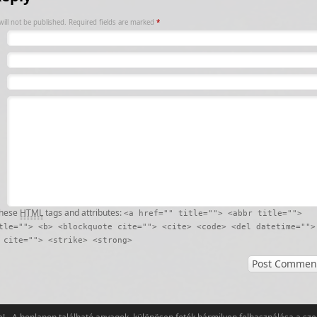
ill not be published.
Required fields are marked
*
these
HTML
tags and attributes:
<a href="" title=""> <abbr title="">
tle=""> <b> <blockquote cite=""> <cite> <code> <del datetime="">
 cite=""> <strike> <strong>