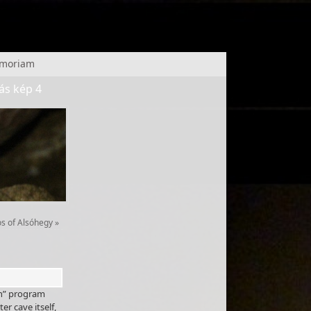
emoriam
tás kép 4
os of Alsóhegy
»
in” program
r cave itself,