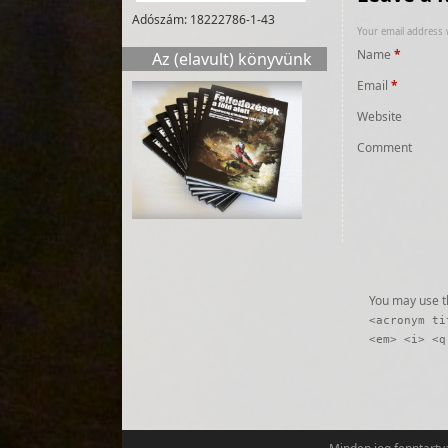
Adószám: 18222786-1-43
Your email address w
Name
*
Az (elavult) könyvünk
Email
*
Website
Comment
You may use 
<acronym ti
<em> <i> <q