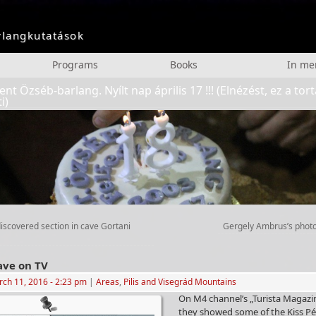
arlangkutatások
Programs
Books
In m
ent Özséb-barlang. Nyílt nap április 17 !!! (Elnézést, ez a tor
i)
scovered section in cave Gortani
Gergely Ambrus’s phot
ave on TV
ch 11, 2016
- 2:23 pm
|
Areas
,
Pilis and Visegrád Mountains
On M4 channel’s „Turista Magaz
they showed some of the Kiss Péte