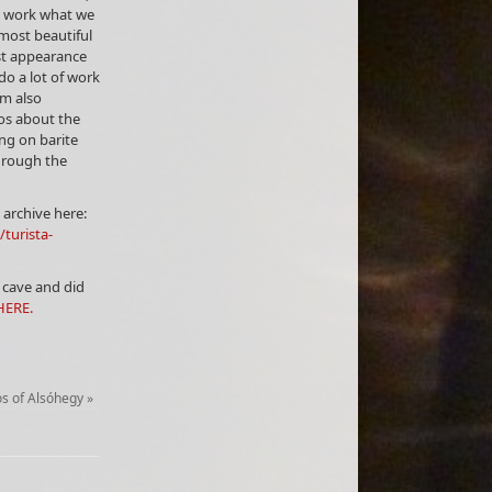
e work what we
most beautiful
est appearance
 do a lot of work
am also
os about the
ng on barite
through the
archive here:
turista-
e cave and did
HERE.
os of Alsóhegy
»