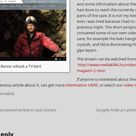
and some information about th
had done to reach the currently 
parts of the cave. It is not my b
ever, i was tired because i had to
previous night. The short progr
contained some of our own vide
cave, for example the bats hangi
crystals, and Dóra illuminating 
gips-layers.
The stream can be watched from 
http://www.mediaklikk.hu/video/
Benne voltunk a TV-ben!
magazin-2-resz/
If anyone is interested about th
evious article about it, can get more
information HERE,
or watch our
video 
ermalink
.
scovered section in cave Gortani
Gergely Ambrus’s phot
Reply