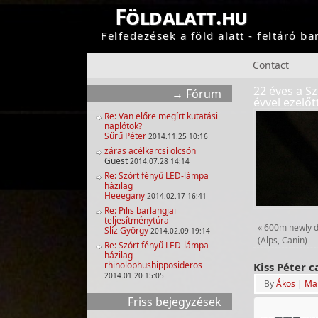
Földalatt.hu
Felfedezések a föld alatt - feltáró b
Contact
22 éves a Sz
Fórum
évvel ezelőtt
Re: Van előre megírt kutatási
naplótok?
Sűrű Péter
2014.11.25 10:16
záras acélkarcsi olcsón
Guest
2014.07.28 14:14
Re: Szórt fényű LED-lámpa
házilag
Heeegany
2014.02.17 16:41
Re: Pilis barlangjai
teljesítménytúra
«
600m newly di
Slíz György
2014.02.09 19:14
(Alps, Canin)
Re: Szórt fényű LED-lámpa
házilag
rhinolophushipposideros
Kiss Péter c
2014.01.20 15:05
By
Ákos
|
Mar
Friss bejegyzések