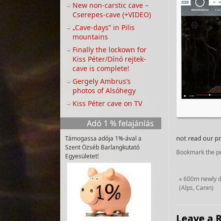
New non-carstic cave –
Cserepes-cave (+VIDEO)
„Cave-days” in Pilis
mountains
Finally the lockown for
Kiss Péter/Dínó rejtek-
cave is complete!
Gergely Ambrus’s
photos of Alsóhegy
Kiss Péter cave on TV
Adó 1 % felajánlás
not read our pr
Támogassa adója 1%-ával a
Szent Özséb Barlangkutató
Bookmark the
p
Egyesületet!
«
600m newly di
(Alps, Canin)
Leave a 