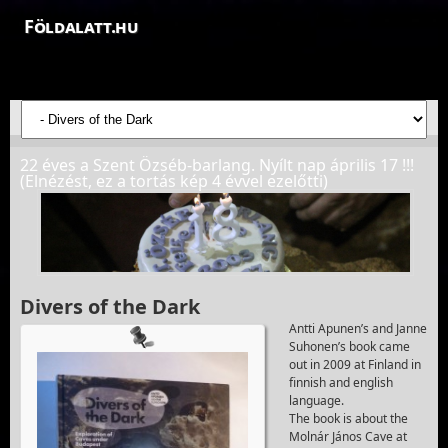
Földalatt.hu
Felfedezések a föld alatt - feltáró barlangkutatások
22 éves a Szent Özséb-barlang. Nyílt nap április 17 !!!
(Elnézést, ez a tortás kép 4 évvel ezelőtti)
Divers of the Dark
Antti Apunen’s and Janne
Suhonen’s book came
out in 2009 at Finland in
finnish and english
language.
The book is about the
Molnár János Cave at