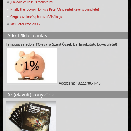
„Cave-days” in Pilis mountains
Finally the lockown for Kiss Péter/Dínó rejtek-cave is complete!
Gergely Ambrus’s photos of Alsóhegy
Kiss Péter cave on TV
Adó 1 % felajánlás
Támogassa adója 1%-ával a Szent Özséb Barlangkutató Egyesületet!
Adószám: 18222786-1-43
Az (elavult) könyvünk