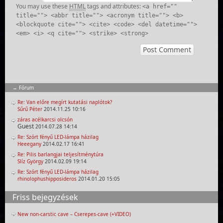
You may use these
HTML
tags and attributes:
<a href=""
title=""> <abbr title=""> <acronym title=""> <b>
<blockquote cite=""> <cite> <code> <del datetime="">
<em> <i> <q cite=""> <strike> <strong>
Fórum
Re: Van előre megírt kutatási naplótok?
Sűrű Péter
2014.11.25 10:16
záras acélkarcsi olcsón
Guest
2014.07.28 14:14
Re: Szórt fényű LED-lámpa házilag
Heeegany
2014.02.17 16:41
Re: Pilis barlangjai teljesítménytúra
Slíz György
2014.02.09 19:14
Re: Szórt fényű LED-lámpa házilag
rhinolophushipposideros
2014.01.20 15:05
Friss bejegyzések
New non-carstic cave – Cserepes-cave (+VIDEO)