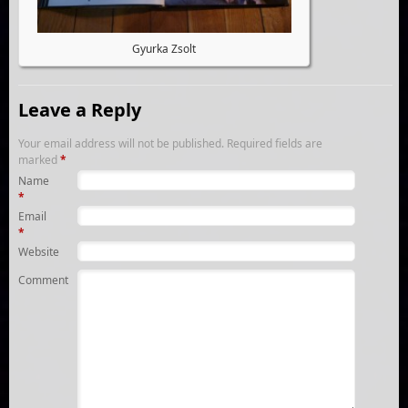
Gyurka Zsolt
Leave a Reply
Your email address will not be published.
Required fields are
marked
*
Name
*
Email
*
Website
Comment