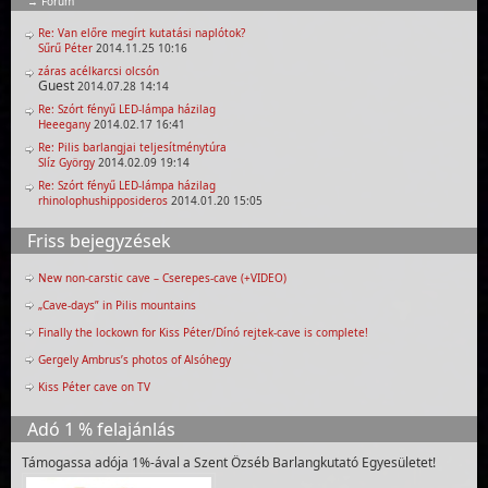
Fórum
Re: Van előre megírt kutatási naplótok?
Sűrű Péter
2014.11.25 10:16
záras acélkarcsi olcsón
Guest
2014.07.28 14:14
Re: Szórt fényű LED-lámpa házilag
Heeegany
2014.02.17 16:41
Re: Pilis barlangjai teljesítménytúra
Slíz György
2014.02.09 19:14
Re: Szórt fényű LED-lámpa házilag
rhinolophushipposideros
2014.01.20 15:05
Friss bejegyzések
New non-carstic cave – Cserepes-cave (+VIDEO)
„Cave-days” in Pilis mountains
Finally the lockown for Kiss Péter/Dínó rejtek-cave is complete!
Gergely Ambrus’s photos of Alsóhegy
Kiss Péter cave on TV
Adó 1 % felajánlás
Támogassa adója 1%-ával a Szent Özséb Barlangkutató Egyesületet!