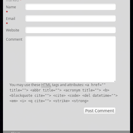
marked
*
Name
*
Email
*
Website
Comment
You may use these
HTML
tags and attributes:
<a href=""
title=""> <abbr title=""> <acronym title=""> <b>
<blockquote cite=""> <cite> <code> <del datetime="">
<em> <i> <q cite=""> <strike> <strong>