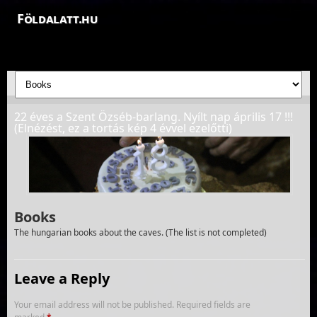
Földalatt.hu
Felfedezések a föld alatt - feltáró barlangkutatások
22 éves a Szent Özséb-barlang. Nyílt nap április 17 !!!
(Elnézést, ez a tortás kép 4 évvel ezelőtti)
Books
The hungarian books about the caves. (The list is not completed)
Leave a Reply
Your email address will not be published.
Required fields are