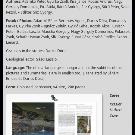
Authors:
Adamkó Péter, Gyurka Zsolt, Kiss János, Kocsis András, Nagy
Gergely Domonkos, Piri Attila, Rántó András, Slíz György, Sűrű Péter, Szilaj
Rezső. –
Editor:
Slíz György.
Fotók / Photos:
Adamkó Péter, Berentés Ágnes, Darics Dóra, Domahidy
Farkas, Gyurka Zsolt – Ignácz Zoltán, Gyúró Lehel, Kocsis Ákos, Kunisch
Péter, Balázs László, Maucha Gergely, Nagy Gergely Domonkos, Polacsek
Zsolt, Schafer István Zsolt, Slíz György, Subai Géza, Szabó Emőke, Szabó
Lénárd.
Graphics in the stories: Darics Dóra
Geological lector: Sásdi László.
Language:
The official language is hungarian, but the subtitles of the
pictures and summaries is are in english too. (Translated by Lénárt
Emese és Darics Dóra)
Form
: Coloured, hardcover, A4-size, 208 pages.
Caves
Kessler
Hubert
Cave