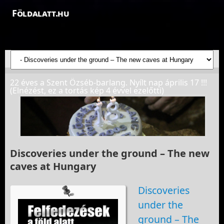
Földalatt.hu
Felfedezések a föld alatt - feltáró barlangkutatások
22 éves a Szent Özséb-barlang. Nyílt nap április 17 !!!
(Elnézést, ez a tortás kép 4 évvel ezelőtti)
Discoveries under the ground – The new
caves at Hungary
Discoveries
under the
ground – The