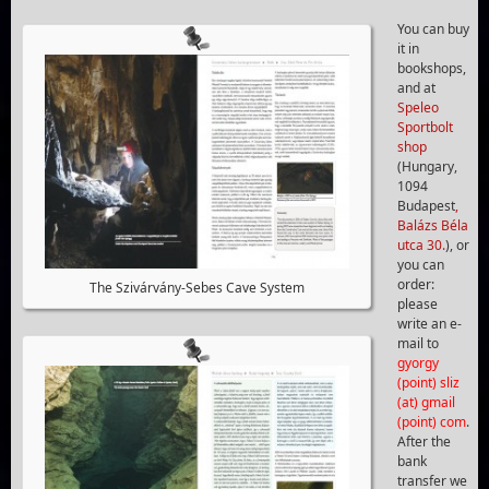
You can buy
it in
bookshops,
and at
Speleo
Sportbolt
shop
(Hungary,
1094
Budapest
,
Balázs Béla
utca 30.
), or
you can
order:
The Szivárvány-Sebes Cave System
please
write an e-
mail to
gyorgy
(point) sliz
(at) gmail
(point) com
.
After the
bank
transfer we