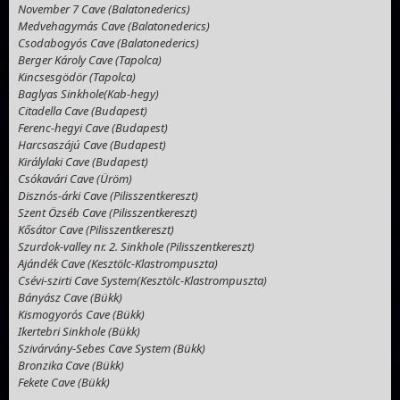
November 7 Cave (Balatonederics)
Medvehagymás Cave (Balatonederics)
Csodabogyós Cave (Balatonederics)
Berger Károly Cave (Tapolca)
Kincsesgödör (Tapolca)
Baglyas Sinkhole(Kab-hegy)
Citadella Cave (Budapest)
Ferenc-hegyi Cave (Budapest)
Harcsaszájú Cave (Budapest)
Királylaki Cave (Budapest)
Csókavári Cave (Üröm)
Disznós-árki Cave (Pilisszentkereszt)
Szent Özséb Cave (Pilisszentkereszt)
Kősátor Cave (Pilisszentkereszt)
Szurdok-valley nr. 2. Sinkhole (Pilisszentkereszt)
Ajándék Cave (Kesztölc-Klastrompuszta)
Csévi-szirti Cave System(Kesztölc-Klastrompuszta)
Bányász Cave (Bükk)
Kismogyorós Cave (Bükk)
Ikertebri Sinkhole (Bükk)
Szivárvány-Sebes Cave System (Bükk)
Bronzika Cave (Bükk)
Fekete Cave (Bükk)