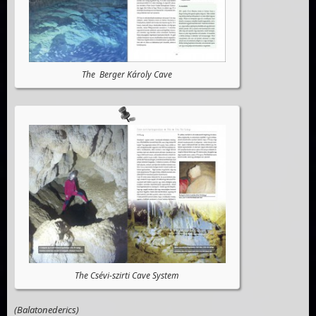
The Berger Károly Cave
The Csévi-szirti Cave System
(Balatonederics)