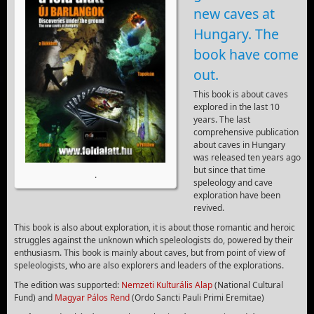
new caves at
Hungary. The
book have come
out.
This book is about caves
explored in the last 10
years. The last
comprehensive publication
about caves in Hungary
was released ten years ago
but since that time
.
speleology and cave
exploration have been
revived.
This book is also about exploration, it is about those romantic and heroic
struggles against the unknown which speleologists do, powered by their
enthusiasm. This book is mainly about caves, but from point of view of
speleologists, who are also explorers and leaders of the explorations.
The edition was supported:
Nemzeti Kulturális Alap
(National Cultural
Fund) and
Magyar Pálos Rend
(
Ordo
Sancti
Pauli
Primi
Eremitae)