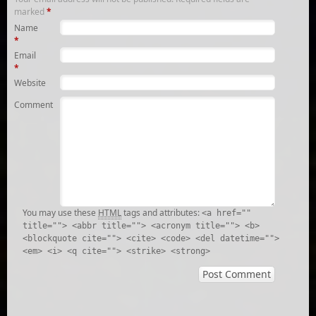
marked
*
Name
*
Email
*
Website
Comment
You may use these
HTML
tags and attributes:
<a href=""
title=""> <abbr title=""> <acronym title=""> <b>
<blockquote cite=""> <cite> <code> <del datetime="">
<em> <i> <q cite=""> <strike> <strong>