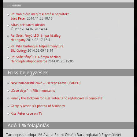
Fórum
Re: Van előre megírt kutatási naplótok?
Sűrű Péter
2014.11.25 10:16
záras acélkarcsi olcsón
Guest
2014.07.28 14:14
Re: Szórt fényű LED-lámpa házilag
Heeegany
2014.02.17 16:41
Re: Pilis barlangjai teljesítménytúra
Slíz György
2014.02.09 19:14
Re: Szórt fényű LED-lámpa házilag
rhinolophushipposideros
2014.01.20 15:05
Friss bejegyzések
New non-carstic cave – Cserepes-cave (+VIDEO)
„Cave-days” in Pilis mountains
Finally the lockown for Kiss Péter/Dínó rejtek-cave is complete!
Gergely Ambrus’s photos of Alsóhegy
Kiss Péter cave on TV
Adó 1 % felajánlás
Támogassa adója 1%-ával a Szent Özséb Barlangkutató Egyesületet!