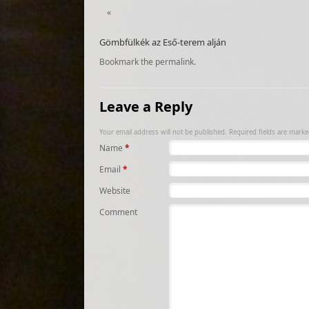
«
Gömbfülkék az Eső-terem alján
Bookmark the
permalink
.
Leave a Reply
Your email address will not be published.
Required fields are mark
Name
*
Email
*
Website
Comment