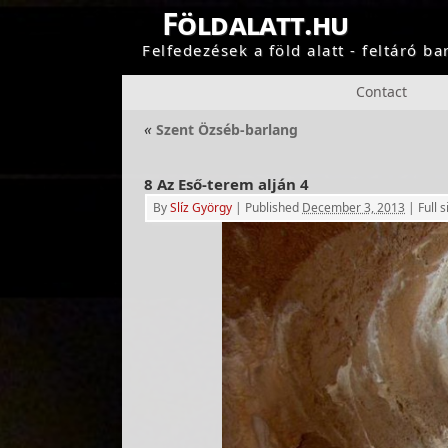
Földalatt.hu
Felfedezések a föld alatt - feltáró b
Contact
«
Szent Özséb-barlang
8 Az Eső-terem alján 4
By
Slíz György
|
Published
December 3, 2013
|
Full s