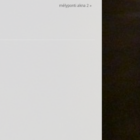
mélyponti akna 2
»