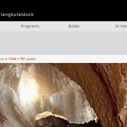
arlangkutatások
Programs
Books
In m
ize is
1044 × 781
pixels