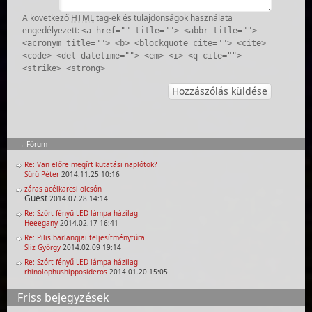
A következő
HTML
tag-ek és tulajdonságok használata
engedélyezett:
<a href="" title=""> <abbr title="">
<acronym title=""> <b> <blockquote cite=""> <cite>
<code> <del datetime=""> <em> <i> <q cite="">
<strike> <strong>
Fórum
Re: Van előre megírt kutatási naplótok?
Sűrű Péter
2014.11.25 10:16
záras acélkarcsi olcsón
Guest
2014.07.28 14:14
Re: Szórt fényű LED-lámpa házilag
Heeegany
2014.02.17 16:41
Re: Pilis barlangjai teljesítménytúra
Slíz György
2014.02.09 19:14
Re: Szórt fényű LED-lámpa házilag
rhinolophushipposideros
2014.01.20 15:05
Friss bejegyzések