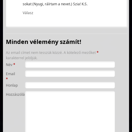
sokat (Nyugi, ráírtam a nevet.) Szia! K.S.
Válasz
Minden vélemény számít!
Az email címet nem tesszük közzé.
A kötelező mezőket
*
karakterrel jelöljük.
Név
*
Email
*
Honlap
Hozzászólás