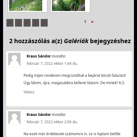
1
►
2
3
4
5
6
2 hozzászólás a(z)
Galériák
bejegyzéshez
Kraus Sándor
mondta:
február 7, 2022 ekkor 1:44 du.
Pedig mijen rendesen megcsináltuk a bejárat körüli falazást!
Úgy látom, újra, magasabbra kellene falazni. De minek? K.S.
Válasz
Kraus Sándor
mondta:
február 7, 2022 ekkor 2:06 du.
Na ezek már érdekesek számomra is. Le is loptam belőle