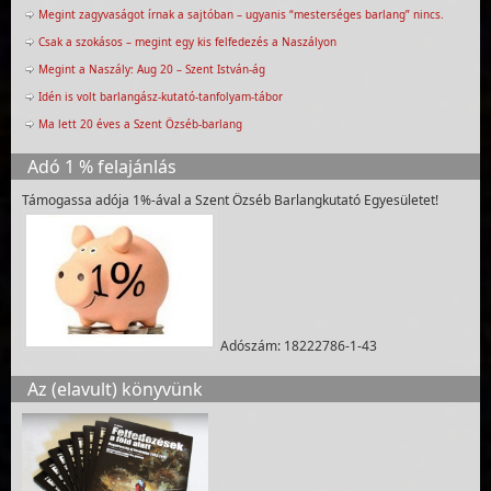
Megint zagyvaságot írnak a sajtóban – ugyanis “mesterséges barlang” nincs.
Csak a szokásos – megint egy kis felfedezés a Naszályon
Megint a Naszály: Aug 20 – Szent István-ág
Idén is volt barlangász-kutató-tanfolyam-tábor
Ma lett 20 éves a Szent Özséb-barlang
Adó 1 % felajánlás
Támogassa adója 1%-ával a Szent Özséb Barlangkutató Egyesületet!
Adószám: 18222786-1-43
Az (elavult) könyvünk