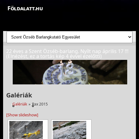
Földalatt.hu
Felfedezések a föld alatt - feltáró barlangkutatások
22 éves a Szent Özséb-barlang. Nyílt nap április 17 !!!
(Elnézést, ez a tortás kép 4 évvel ezelőtti)
Galériák
Galériák
»
Rax 2015
[Show slideshow]