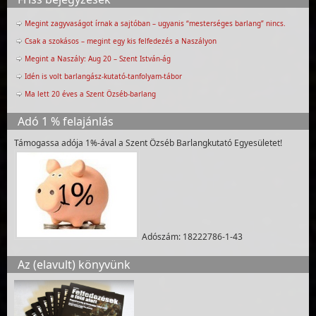
Megint zagyvaságot írnak a sajtóban – ugyanis “mesterséges barlang” nincs.
Csak a szokásos – megint egy kis felfedezés a Naszályon
Megint a Naszály: Aug 20 – Szent István-ág
Idén is volt barlangász-kutató-tanfolyam-tábor
Ma lett 20 éves a Szent Özséb-barlang
Adó 1 % felajánlás
Támogassa adója 1%-ával a Szent Özséb Barlangkutató Egyesületet!
Adószám: 18222786-1-43
Az (elavult) könyvünk