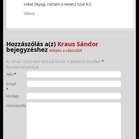
sokat (Nyugi, ráírtam a nevet.) Szia! K.S.
Válasz
Hozzászólás a(z)
Kraus Sándor
bejegyzéshez
Kilépés a válaszból
Az email címet nem tesszük közzé.
A kötelező mezőket
*
karakterrel jelöljük.
Név
*
Email
*
Honlap
Hozzászólás