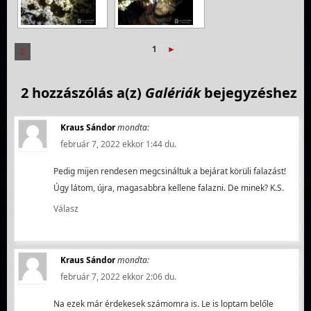
1
►
2
2 hozzászólás a(z)
Galériák
bejegyzéshez
Kraus Sándor
mondta:
február 7, 2022 ekkor 1:44 du.
Pedig mijen rendesen megcsináltuk a bejárat körüli falazást!
Úgy látom, újra, magasabbra kellene falazni. De minek? K.S.
Válasz
Kraus Sándor
mondta:
február 7, 2022 ekkor 2:06 du.
Na ezek már érdekesek számomra is. Le is loptam belőle