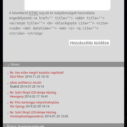
A következő
HTML
tag-ek és tulajdonságok használata
engedélyezett:
<a href="" title=""> <abbr title="">
<acronym title=""> <b> <blockquote cite=""> <cite>
<code> <del datetime=""> <em> <i> <q cite="">
<strike> <strong>
Fórum
Re: Van előre megírt kutatási naplótok?
Sűrű Péter
2014.11.25 10:16
záras acélkarcsi olcsón
Guest
2014.07.28 14:14
Re: Szórt fényű LED-lámpa házilag
Heeegany
2014.02.17 16:41
Re: Pilis barlangjai teljesítménytúra
Slíz György
2014.02.09 19:14
Re: Szórt fényű LED-lámpa házilag
rhinolophushipposideros
2014.01.20 15:05
Friss bejegyzések