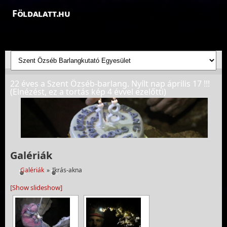
Földalatt.hu
Felfedezések a föld alatt - feltáró barlangkutatások
22 éves a Szent Özséb-barlang. Nyílt nap április 17 !!!
(Elnézést, ez a tortás kép 4 évvel ezelőtti)
Galériák
Galériák
»
Ikrás-akna
[Show slideshow]