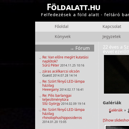
Földalatt.hu
Felfedezések a föld alatt - feltáró b
Főoldal
Kapcsolat
Könyvek
Jegyzetek
22 éves a Sz
Fórum
évvel ezelőtt
Re: Van előre megírt kutatási
naplótok?
Sűrű Péter
2014.11.25 10:16
záras acélkarcsi olcsón
Guest
2014.07.28 14:14
Re: Szórt fényű LED-lámpa
házilag
Heeegany
2014.02.17 16:41
Re: Pilis barlangjai
teljesítménytúra
Galériák
Slíz György
2014.02.09 19:14
Re: Szórt fényű LED-lámpa
Galériák
»
házilag
rhinolophushipposideros
[Show slidesho
2014.01.20 15:05