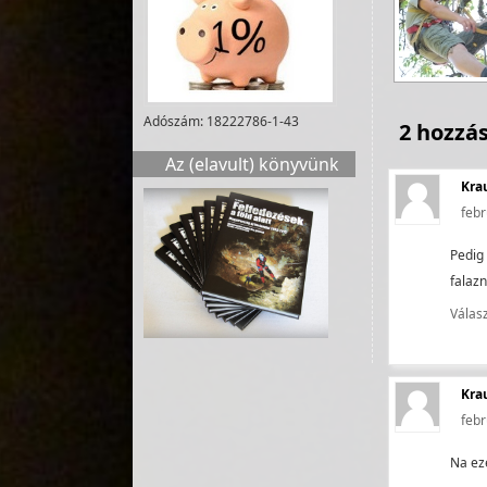
Adószám: 18222786-1-43
2 hozzás
Az (elavult) könyvünk
Kra
febr
Pedig 
falazn
Válas
Kra
febr
Na eze