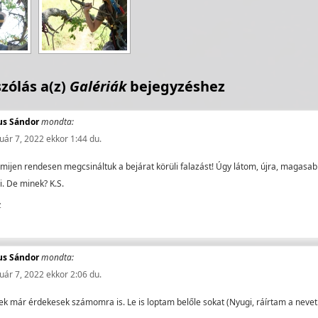
zólás a(z)
Galériák
bejegyzéshez
us Sándor
mondta:
uár 7, 2022 ekkor 1:44 du.
mijen rendesen megcsináltuk a bejárat körüli falazást! Úgy látom, újra, magasab
i. De minek? K.S.
z
us Sándor
mondta:
uár 7, 2022 ekkor 2:06 du.
k már érdekesek számomra is. Le is loptam belőle sokat (Nyugi, ráírtam a nevet.)