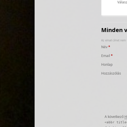
Válas
Minden v
Az email címet nem 
Név
*
Email
*
Honlap
Hozzászólás
A következő
H
<abbr title