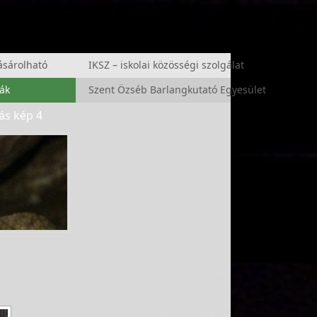
sárolható
IKSZ – iskolai közösségi szolgálat
ák
Szent Özséb Barlangkutató Egyesület
tás kép 4