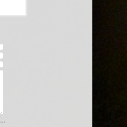
>
del