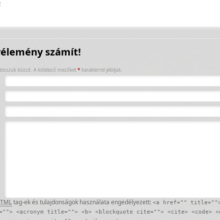
z
élemény számít!
tesszük közzé.
A kötelező mezőket
*
karakterrel jelöljük.
TML
tag-ek és tulajdonságok használata engedélyezett:
<a href="" title=""
=""> <acronym title=""> <b> <blockquote cite=""> <cite> <code> <