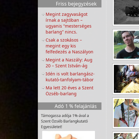
Friss bejegyzések
Megint zagyvaságot
írnak a sajtóban –
ugyanis “mesterséges
barlang” nincs.
Csak a szokásos –
megint egy kis
felfedezés a Naszályon
Megint a Naszály: Aug
20 – Szent István-ág
Idén is volt barlangász-
kutató-tanfolyam-tábor
Ma lett 20 éves a Szent
Özséb-barlang
Adó 1 % felajánlás
Támogassa adója 1%-ával a
Szent Özséb Barlangkutató
Egyesületet!