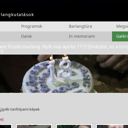
arlangkutatások
Programok
Barlangtúra
Megvá
Dalok
In memoriam
Galéri
ent Özséb-barlang. Nyílt nap április 17 !!! (Elnézést, ez a tor
i)
Egyéb tanfolyami képek
w]