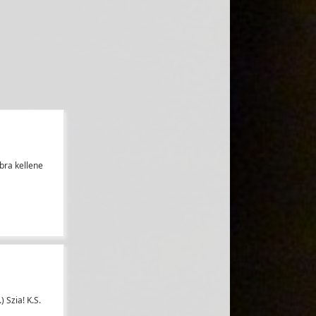
bra kellene
 Szia! K.S.